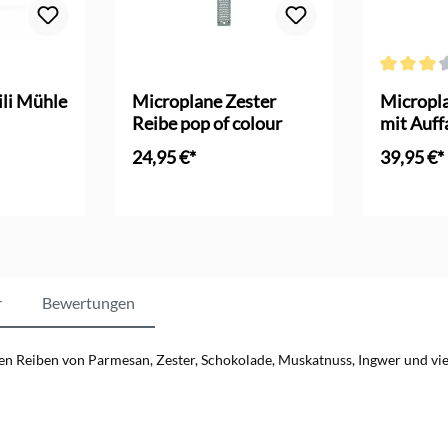
Bewertung von 4.6 von 5 Sternen
Durchschni
ili Mühle
Microplane Zester
Micropl
Reibe pop of colour
mit Auff
24,95 €*
39,95 €*
nkorb
In d
r
Bewertungen
n Reiben von Parmesan, Zester, Schokolade, Muskatnuss, Ingwer und vi