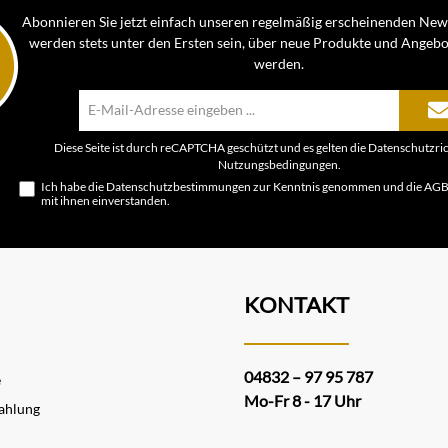
Abonnieren Sie jetzt einfach unseren regelmäßig erscheinenden News
werden stets unter den Ersten sein, über neue Produkte und Angebo
werden.
E-
Mail-
Adresse*
Diese Seite ist durch reCAPTCHA geschützt und es gelten die
Datenschutzric
Nutzungsbedingungen
.
Ich habe die
Datenschutzbestimmungen
zur Kenntnis genommen und die
AG
mit ihnen einverstanden.
KONTAKT
04832 – 97 95 787
e
Mo-Fr 8 - 17 Uhr
ahlung