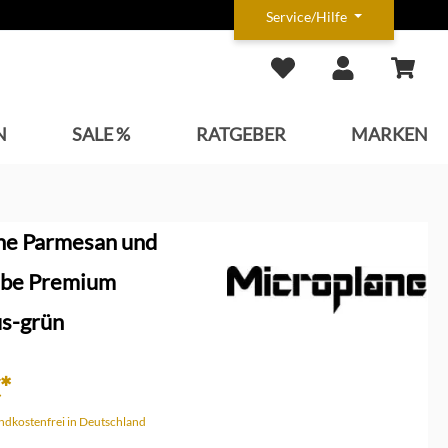
Service/Hilfe
N
SALE %
RATGEBER
MARKEN
ne Parmesan und
ibe Premium
us-grün
*
andkostenfrei in Deutschland