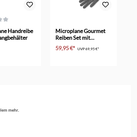
ttliche Bewertung von 3 von 5 Sternen
Dur
ane Handreibe
Microplane Gourmet
Mi
angbehälter
Reiben Set mit
Mü
Schutzhandschuh
59,95 €*
29
UVP
69,95 €*
en Warenkorb
In den Warenkorb
elem mehr.