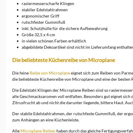
rasiermesserscharfe Klingen
stabiler Edelstahlrahmen
ergonomischer Griff
rutschfester Gummifuß
inkl. Schutzhülle für die sichere Aufbewahrung
Größe 32,5 x 4 cm
in vielen schönen Farben erhältlich
abgebildete Dekoartikel sind nicht im Lieferumfang enthalte
Die beliebteste Küchenreibe von Microplane
Die feine
Reibe von Microplane
eignet sich zum Reiben von Parmes
die beliebteste Küchenreibe von Microplane und eine der besten R
Die Edelstahl Klingen der Microplane Reiben sind so rasiermesser
alle Geschmacksaromen voll entfalten. Besonders gut eignet sich d
Zitrusfrucht ab und nicht die darunter liegende, bittere Haut. Au
Der stabile Edelstahlrahmen, der rutschfeste Gummifuß, der ergo
zum Anhängen an eine Küchenleiste.
Alle
Microplane Reiben
haben durch das gleiche Fertigungsverfahr