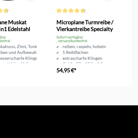
n
ttliche Bewertung von 4.7 von 5 Sternen
Durchschnittliche Bewertung von 4.6 von 
Du
ane Muskat
Microplane Turmreibe /
M
n1 Edelstahl
Vierkantreibe Specialty
S
gbar
Sofort verfügbar
So
tenfrei
, versandkostenfrei
, 
skatnuss, Zimt, Tonkabohnen
reiben, raspeln, hobeln
iben und Aufbewahren
5 Reibflächen
esserscharfe Klinge
extrascharfe Klingen
 cm / Höhe 11,5 cm
Größe 27 x 13,5 x 9,5 cm
54,95 €*
1
en Warenkorb
In den Warenkorb