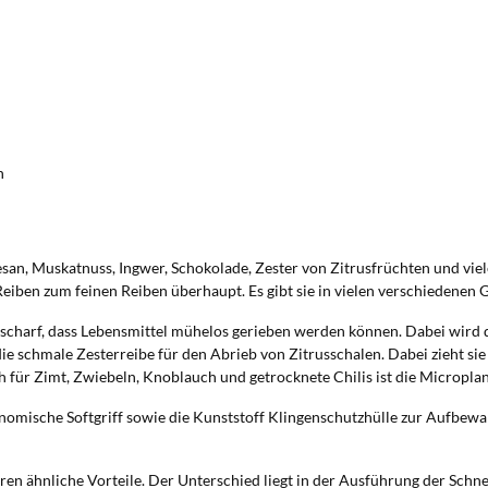
n
an, Muskatnuss, Ingwer, Schokolade, Zester von Zitrusfrüchten und vie
eiben zum feinen Reiben überhaupt. Es gibt sie in vielen verschiedenen G
scharf, dass Lebensmittel mühelos gerieben werden können. Dabei wird d
ie schmale Zesterreibe für den Abrieb von Zitrusschalen. Dabei zieht si
ch für Zimt, Zwiebeln, Knoblauch und getrocknete Chilis ist die Microplan
nomische Softgriff sowie die Kunststoff Klingenschutzhülle zur Aufbewa
en ähnliche Vorteile. Der Unterschied liegt in der Ausführung der Schne