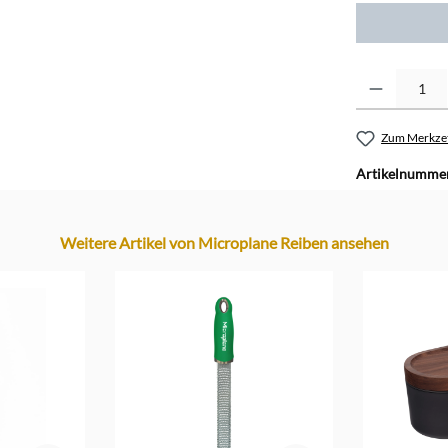
kaschmir b
küstenbla
Produkt Anzahl: G
lippenstift
orange-zi
Zum Merkzet
Artikelnumme
salbei grün
schwarz
Weitere Artikel von Microplane Reiben ansehen
senfgelb
weiß