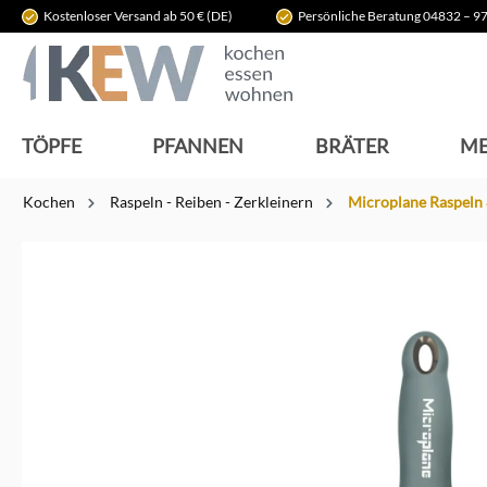
Kostenloser Versand ab 50 € (DE)
Persönliche Beratung 04832 – 97
springen
Zur Hauptnavigation springen
TÖPFE
PFANNEN
BRÄTER
ME
Kochen
Raspeln - Reiben - Zerkleinern
Microplane Raspeln
Bildergalerie überspringen