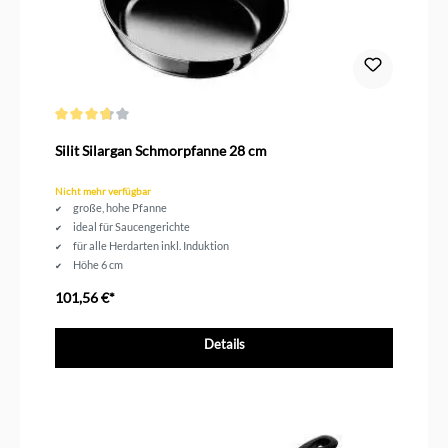
Durchschnittliche Bewertung von 3.8 von 5 Sternen
Silit Silargan Schmorpfanne 28 cm
Nicht mehr verfügbar
große, hohe Pfanne
ideal für Saucengerichte
für alle Herdarten inkl. Induktion
Höhe 6 cm
Durchmesser 28 cm
101,56 €*
Details