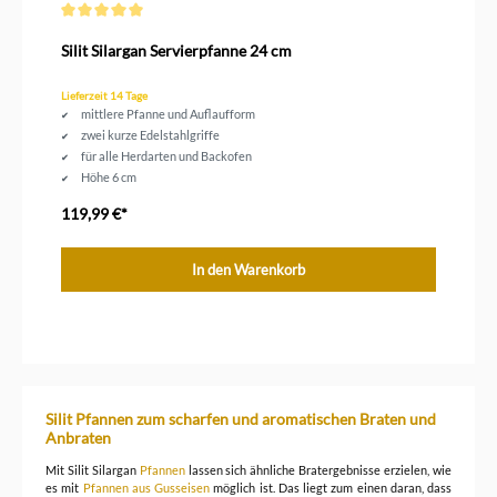
Durchschnittliche Bewertung von 5 von 5 Sternen
Silit Silargan Servierpfanne 24 cm
Lieferzeit 14 Tage
mittlere Pfanne und Auflaufform
zwei kurze Edelstahlgriffe
für alle Herdarten und Backofen
Höhe 6 cm
Durchmesser 24 cm
119,99 €*
In den Warenkorb
Silit Pfannen zum scharfen und aromatischen Braten und
Anbraten
Mit Silit Silargan
Pfannen
lassen sich ähnliche Bratergebnisse erzielen, wie
es mit
Pfannen aus Gusseisen
möglich ist. Das liegt zum einen daran, dass