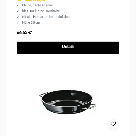
Nicht mehr verfügbar
kleine, flache Pfanne
ideal für kleine Haushalte
für alle Herdarten inkl. Induktion
Höhe 3,5 cm
Durchmesser 20 cm
66,63 €*
Details