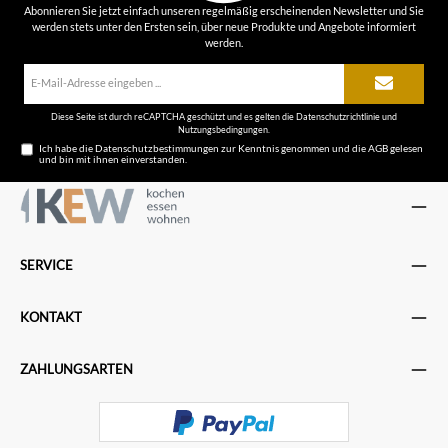
Abonnieren Sie jetzt einfach unseren regelmäßig erscheinenden Newsletter und Sie
werden stets unter den Ersten sein, über neue Produkte und Angebote informiert
werden.
E-
Mail-
Adresse*
Diese Seite ist durch reCAPTCHA geschützt und es gelten die
Datenschutzrichtlinie
und
Nutzungsbedingungen
.
Ich habe die
Datenschutzbestimmungen
zur Kenntnis genommen und die
AGB
gelesen
und bin mit ihnen einverstanden.
SERVICE
KONTAKT
ZAHLUNGSARTEN