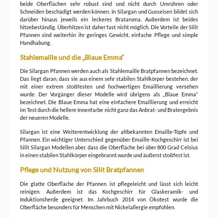
beide Oberflächen sehr robust sind und nicht durch Umrühren oder
Schneiden beschädigt werden können. In Silargan und Gusseisen bildet sich
darüber hinaus jeweils ein leckeres Brataroma. Außerdem ist beides
hitzebeständig. Überhitzen ist daher fast nicht möglich. Die Vorteile der Silit
Pfannen sind weiterhin ihr geringes Gewicht, einfache Pflege und simple
Handhabung.
Stahlemaille und die „Blaue Emma“
Die Silargan Pfannen werden auch als Stahlemaille Bratpfannen bezeichnet.
Das liegt daran, dass sie aus einem sehr stabilen Stahlkörper bestehen, der
mit einer extrem stoßfesten und hochwertigen Emaillierung versehen
wurde. Der Vorgänger dieser Modelle wird übrigens als „Blaue Emma“
bezeichnet. Die Blaue Emma hat eine einfachere Emaillierung und erreicht
im Test durch die hellere Innenfarbe nicht ganz das Anbrat- und Bratergebnis
der neueren Modelle.
Silargan ist eine Weiterentwicklung der altbekannten Emaille-Töpfe und
Pfannen. Ein wichtiger Unterschied gegenüber Emaille-Kochgeschirr ist bei
Silit Silargan Modellen aber, dass die Oberfläche bei über 800 Grad Celsius
in einen stabilen Stahlkörper eingebrannt wurde und äußerst stoßfest ist.
Pflege und Nutzung von Silit Bratpfannen
Die glatte Oberfläche der Pfannen ist pflegeleicht und lässt sich leicht
reinigen. Außerdem ist das Kochgeschirr für Glaskeramik- und
Induktionsherde geeignet. Im Jahrbuch 2014 von Ökotest wurde die
Oberfläche besonders für Menschen mit Nickelallergie empfohlen.