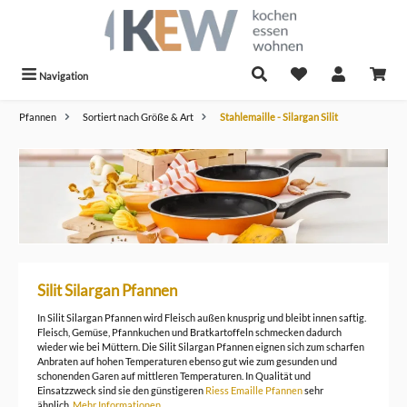
alt springen
Navigation
Pfannen
Sortiert nach Größe & Art
Stahlemaille - Silargan Silit
Silit Silargan Pfannen
In Silit Silargan Pfannen wird Fleisch außen knusprig und bleibt innen saftig.
Fleisch, Gemüse, Pfannkuchen und Bratkartoffeln schmecken dadurch
wieder wie bei Müttern. Die Silit Silargan Pfannen eignen sich zum scharfen
Anbraten auf hohen Temperaturen ebenso gut wie zum gesunden und
schonenden Garen auf mittleren Temperaturen. In Qualität und
Einsatzzweck sind sie den günstigeren
Riess Emaille Pfannen
sehr
ähnlich.
Mehr Informationen