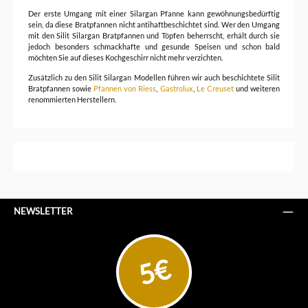
Der erste Umgang mit einer Silargan Pfanne kann gewöhnungsbedürftig
sein, da diese Bratpfannen nicht antihaftbeschichtet sind. Wer den Umgang
mit den Silit Silargan Bratpfannen und Töpfen beherrscht, erhält durch sie
jedoch besonders schmackhafte und gesunde Speisen und schon bald
möchten Sie auf dieses Kochgeschirr nicht mehr verzichten.
Zusätzlich zu den Silit Silargan Modellen führen wir auch beschichtete Silit
Bratpfannen sowie
Pfannen von Riess
,
Gastrolux
,
Le Creuset
und weiteren
renommierten Herstellern.
NEWSLETTER
5€