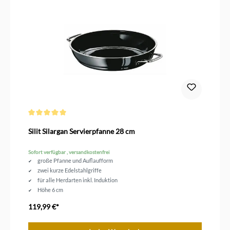
Durchschnittliche Bewertung von 5 von 5 Sternen
Silit Silargan Servierpfanne 28 cm
Sofort verfügbar , versandkostenfrei
große Pfanne und Auflaufform
zwei kurze Edelstahlgriffe
für alle Herdarten inkl. Induktion
Höhe 6 cm
Durchmesser 28 cm
119,99 €*