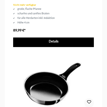
Nicht mehr verfügbar
große, flache Pfanne
scharfes und sanftes Braten
für alle Herdarten inkl. Induktion
Höhe 4 cm
Durchmesser 28 cm
89,99 €*
Details