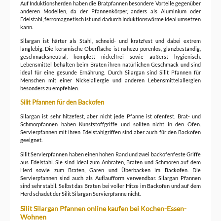
Auf Induktionsherden haben die Bratpfannen besondere Vorteile gegenüber
anderen Modellen, da der Pfannenkörper, anders als Aluminium oder
Edelstahl, ferromagnetisch ist und dadurch Induktionswärme ideal umsetzen
kann.
Silargan ist härter als Stahl, schneid- und kratzfest und dabei extrem
langlebig. Die keramische Oberfläche ist nahezu porenlos, glanzbeständig,
geschmacksneutral, komplett nickelfrei sowie äußerst hygienisch.
Lebensmittel behalten beim Braten ihren natürlichen Geschmack und sind
ideal für eine gesunde Ernährung. Durch Silargan sind Silit Pfannen für
Menschen mit einer Nickelallergie und anderen Lebensmittelallergien
besonders zu empfehlen.
Silit Pfannen für den Backofen
Silargan ist sehr hitzefest, aber nicht jede Pfanne ist ofenfest. Brat- und
Schmorpfannen haben Kunststoffgriffe und sollten nicht in den Ofen.
Servierpfannen mit ihren Edelstahlgriffen sind aber auch für den Backofen
geeignet.
Silit Servierpfannen haben einen hohen Rand und zwei backofenfeste Griffe
aus Edelstahl. Sie sind ideal zum Anbraten, Braten und Schmoren auf dem
Herd sowie zum Braten, Garen und Überbacken im Backofen. Die
Servierpfannen sind auch als Auflaufform verwendbar. Silargan Pfannen
sind sehr stabil. Selbst das Braten bei voller Hitze im Backofen und auf dem
Herd schadet der Silit Silargan Servierpfanne nicht.
Silit Silargan Pfannen online kaufen bei Kochen-Essen-
Wohnen