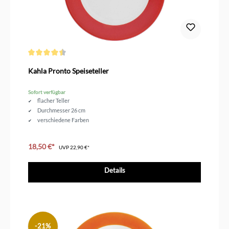
Durchschnittliche Bewertung von 4.5 von 5 Sternen
Kahla Pronto Speiseteller
Sofort verfügbar
flacher Teller
Durchmesser 26 cm
verschiedene Farben
18,50 €*
UVP
22,90 €*
Details
-21%