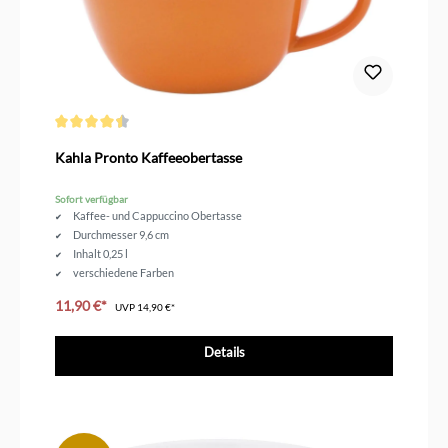
Durchschnittliche Bewertung von 4.5 von 5 Sternen
Kahla Pronto Kaffeeobertasse
Sofort verfügbar
Kaffee- und Cappuccino Obertasse
Durchmesser 9,6 cm
Inhalt 0,25 l
verschiedene Farben
11,90 €*
UVP
14,90 €*
Details