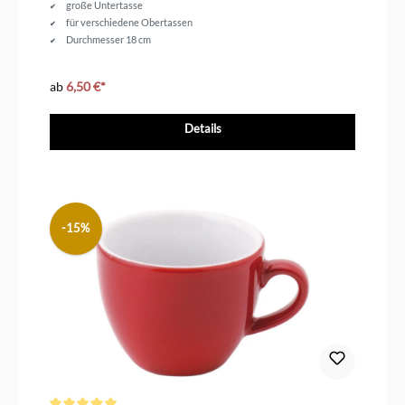
große Untertasse
für verschiedene Obertassen
Durchmesser 18 cm
ab
6,50 €*
Details
-15%