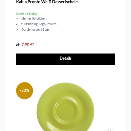
Kahla Pronto Weiß Dessertschale
Sofort verfügbar
kleines Schälchen
für Pudding, Joghurt uvm.
Durchmesser 11 cm
ab
7,90 €*
Details
-20%