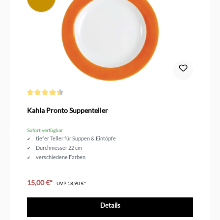
Durchschnittliche Bewertung von 4.6 von 5 Sternen
Kahla Pronto Suppenteller
Sofort verfügbar
tiefer Teller für Suppen & Eintöpfe
Durchmesser 22 cm
verschiedene Farben
15,00 €*
UVP
18,90 €*
Details