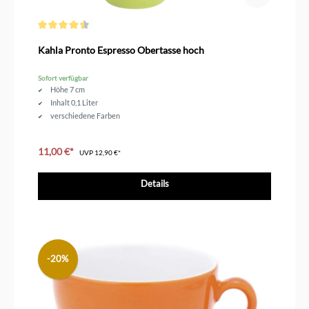
Durchschnittliche Bewertung von 4.5 von 5 Sternen
Kahla Pronto Espresso Obertasse hoch
Sofort verfügbar
Höhe 7 cm
Inhalt 0,1 Liter
verschiedene Farben
11,00 €*
UVP
12,90 €*
Details
-20%