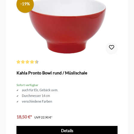
-19%
Durchschnittliche Bewertung von 4.5 von 5 Sternen
Kahla Pronto Bowl rund / Müslischale
Sofort verfügbar
auch für Eis, Gebäck uvm.
Durchmesser 14 cm
verschiedene Farben
18,50 €*
UVP
22,90 €*
Details