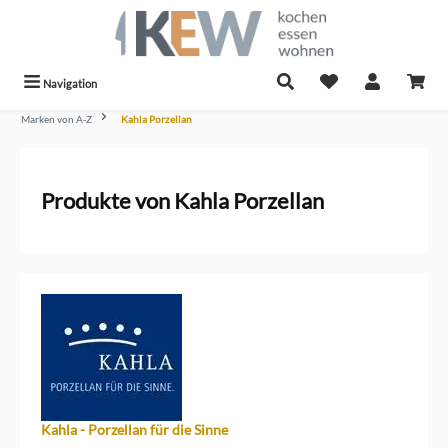
alt springen
Navigation
Marken von A-Z
Kahla Porzellan
Produkte von Kahla Porzellan
Kahla - Porzellan für die Sinne