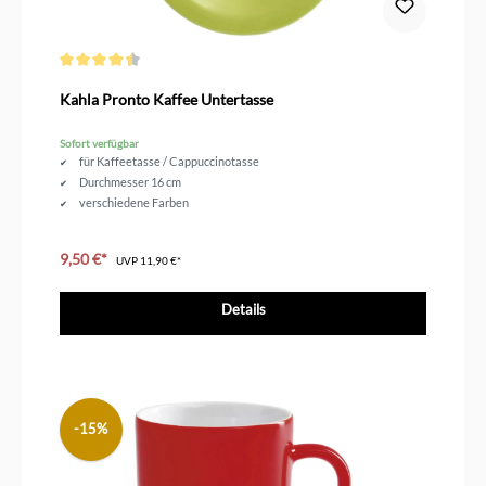
Durchschnittliche Bewertung von 4.6 von 5 Sternen
Kahla Pronto Kaffee Untertasse
Sofort verfügbar
für Kaffeetasse / Cappuccinotasse
Durchmesser 16 cm
verschiedene Farben
9,50 €*
UVP
11,90 €*
Details
-15%