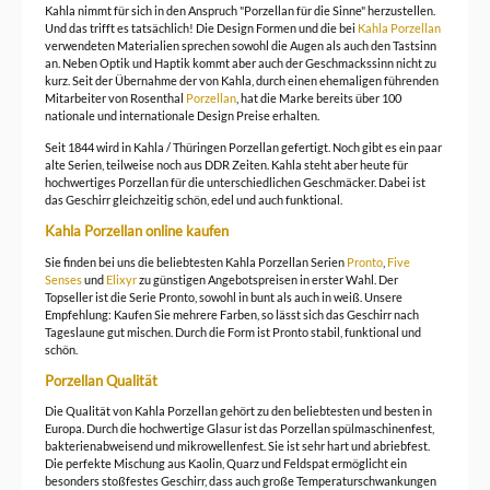
Kahla nimmt für sich in den Anspruch "Porzellan für die Sinne" herzustellen.
Und das trifft es tatsächlich! Die Design Formen und die bei
Kahla Porzellan
verwendeten Materialien sprechen sowohl die Augen als auch den Tastsinn
an. Neben Optik und Haptik kommt aber auch der Geschmackssinn nicht zu
kurz. Seit der Übernahme der von Kahla, durch einen ehemaligen führenden
Mitarbeiter von Rosenthal
Porzellan
, hat die Marke bereits über 100
nationale und internationale Design Preise erhalten.
Seit 1844 wird in Kahla / Thüringen Porzellan gefertigt. Noch gibt es ein paar
alte Serien, teilweise noch aus DDR Zeiten. Kahla steht aber heute für
hochwertiges Porzellan für die unterschiedlichen Geschmäcker. Dabei ist
das Geschirr gleichzeitig schön, edel und auch funktional.
Kahla Porzellan online kaufen
Sie finden bei uns die beliebtesten Kahla Porzellan Serien
Pronto
,
Five
Senses
und
Elixyr
zu günstigen Angebotspreisen in erster Wahl. Der
Topseller ist die Serie Pronto, sowohl in bunt als auch in weiß. Unsere
Empfehlung: Kaufen Sie mehrere Farben, so lässt sich das Geschirr nach
Tageslaune gut mischen. Durch die Form ist Pronto stabil, funktional und
schön.
Porzellan Qualität
Die Qualität von Kahla Porzellan gehört zu den beliebtesten und besten in
Europa. Durch die hochwertige Glasur ist das Porzellan spülmaschinenfest,
bakterienabweisend und mikrowellenfest. Sie ist sehr hart und abriebfest.
Die perfekte Mischung aus Kaolin, Quarz und Feldspat ermöglicht ein
besonders stoßfestes Geschirr, dass auch große Temperaturschwankungen