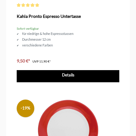
Durchschnittliche Bewertung von 5 von 5 Sternen
Kahla Pronto Espresso Untertasse
Sofort verfügbar
für niedrige & hohe Espressotassen
Durchmesser 12 cm
verschiedene Farben
9,50 €*
UVP
11,90 €*
Details
-19%