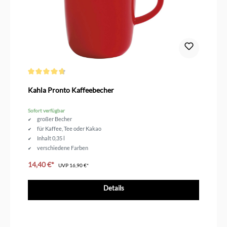
Durchschnittliche Bewertung von 4.6 von 5 Sternen
Kahla Pronto Kaffeebecher
Sofort verfügbar
großer Becher
für Kaffee, Tee oder Kakao
Inhalt 0,35 l
verschiedene Farben
14,40 €*
UVP
16,90 €*
Details