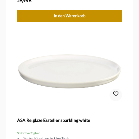
29,95 €*
In den Warenkorb
ASA Re:glaze Essteller sparkling white
Sofort verfügbar
für den hübsch gedeckten Tisch