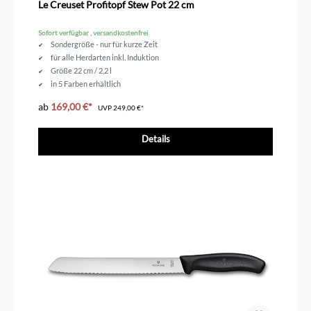
Le Creuset Profitopf Stew Pot 22 cm
Sofort verfügbar , versandkostenfrei
Sondergröße - nur für kurze Zeit
für alle Herdarten inkl. Induktion
Größe 22 cm / 2,2 l
in 5 Farben erhältlich
ab
169,00 €*
UVP
249,00 €*
Details