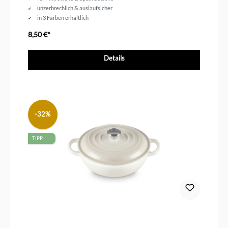
unzerbrechlich & auslaufsicher
in 3 Farben erhältlich
8,50 €*
Details
-32%
TIPP