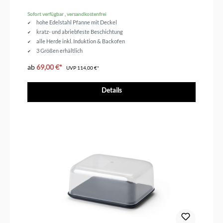
Sofort verfügbar , versandkostenfrei
hohe Edelstahl Pfanne mit Deckel
kratz- und abriebfeste Beschichtung
alle Herde inkl. Induktion & Backofen
3 Größen erhältlich
ab
69,00 €*
UVP
114,00 €*
Details