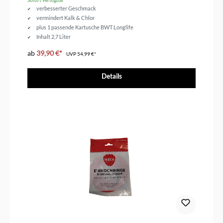
Sofort verfügbar
verbesserter Geschmack
vermindert Kalk & Chlor
plus 1 passende Kartusche BWT Longlife
Inhalt 2,7 Liter
ab
39,90 €*
UVP
54,99 €*
Details