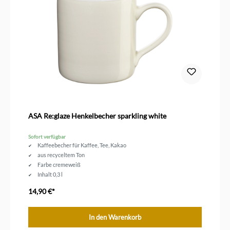
ASA Re:glaze Henkelbecher sparkling white
Sofort verfügbar
Kaffeebecher für Kaffee, Tee, Kakao
aus recyceltem Ton
Farbe cremeweiß
Inhalt 0,3 l
14,90 €*
In den Warenkorb