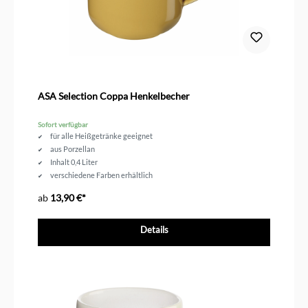
ASA Selection Coppa Henkelbecher
Sofort verfügbar
für alle Heißgetränke geeignet
aus Porzellan
Inhalt 0,4 Liter
verschiedene Farben erhältlich
ab
13,90 €*
Details