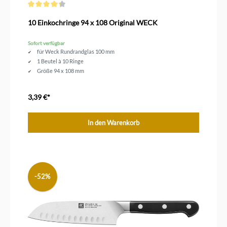
Durchschnittliche Bewertung von 4.1 von 5 Sternen
10 Einkochringe 94 x 108 Original WECK
Sofort verfügbar
für Weck Rundrandglas 100 mm
1 Beutel à 10 Ringe
Größe 94 x 108 mm
3,39 €*
In den Warenkorb
-52%