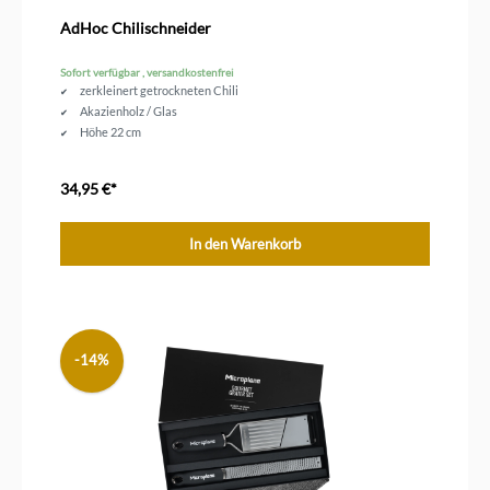
Durchschnittliche Bewertung von 4.7 von 5 Sternen
AdHoc Chilischneider
Sofort verfügbar , versandkostenfrei
zerkleinert getrockneten Chili
Akazienholz / Glas
Höhe 22 cm
34,95 €*
In den Warenkorb
-14%