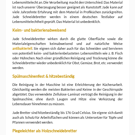
Lebensmittelecht an. Die Verarbeitung macht den Unterschied. Das Material
ist nach unserer Überzeugung besser geeignet als Kunststoff. Jade kann auf
viele Jahrzehnte Erfahrung mit dem Material in Profiküchen zurückgreifen.
Jade Schneidebretter werden in einem deutschen Testlabor auf
Lebensmittelechtheit geprüft. Das Material ist unbedenklich.
Keim- und bakterienabweisend
Jade Schneidebretter wirken durch die glatte Oberfläche sowie die
Materialeigenschaften keimabweisend und auf natürliche Weise
antibakteriell
. Sie eignen sich daher auch für das Schneiden und Servieren
von potentiell keim- und bakterienbelasteten Lebensmitteln wie z. B. Fisch
oder Hühnchen. Nach einer gründlichen Reinigung und Trocknung könne die
Schneidebretter wieder unbedenklich für Obst, Gemüse, Brot, etc. verwendet
werden.
Spülmaschinenfest & hitzebeständig
Die Reinigung in der Maschine ist eine Erleichterung der Küchenarbeit.
Gleichzeitig werden die meisten Bakterien und Keime in der Geschirrspüle
abgetötet. Das verwendete Zellulose-Laminat verträgt die Reinigung in der
Spülmaschine, ohne durch Laugen und Hitze eine Verkürzung der
Lebensdauer hinnehmen zu müssen.
Jade Bretter sind hitzebeständig bis 176 Grad Celsius. Sie eigene sich damit
auch als Schutz für Arbeitsflächen und können als Untersetzer für Töpfe und
Pfannen verwendet werden.
Plegeleichter als Holzschneidebretter