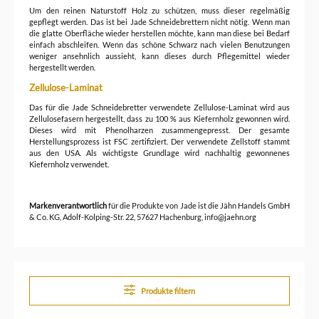
Um den reinen Naturstoff Holz zu schützen, muss dieser regelmäßig
gepflegt werden. Das ist bei Jade Schneidebrettern nicht nötig. Wenn man
die glatte Oberfläche wieder herstellen möchte, kann man diese bei Bedarf
einfach abschleifen. Wenn das schöne Schwarz nach vielen Benutzungen
weniger ansehnlich aussieht, kann dieses durch Pflegemittel wieder
hergestellt werden.
Zellulose-Laminat
Das für die Jade Schneidebretter verwendete Zellulose-Laminat wird aus
Zellulosefasern hergestellt, dass zu 100 % aus Kiefernholz gewonnen wird.
Dieses wird mit Phenolharzen zusammengepresst. Der gesamte
Herstellungsprozess ist FSC zertifiziert. Der verwendete Zellstoff stammt
aus den USA. Als wichtigste Grundlage wird nachhaltig gewonnenes
Kiefernholz verwendet.
Markenverantwortlich
für die Produkte von Jade ist die Jähn Handels GmbH
& Co. KG, Adolf-Kolping-Str. 22, 57627 Hachenburg, info@jaehn.org
Produkte filtern