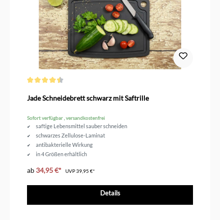
Durchschnittliche Bewertung von 4.4 von 5 Sternen
Jade Schneidebrett schwarz mit Saftrille
Sofort verfügbar , versandkostenfrei
saftige Lebensmittel sauber schneiden
schwarzes Zellulose-Laminat
antibakterielle Wirkung
in 4 Größen erhältlich
spülmaschinengeeignet
ab
34,95 €*
UVP
39,95 €*
Details