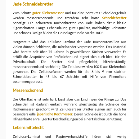
Jade Schneidebretter
Zum Schutz
guter Küchenmesser
und für eine perfektes Schneidergebnis
werden messerschonende und trotzdem sehr harte
Schneidebretter
benötigt. Die schwarzen Küchenbretter von Jade haben dafür ideale
Eigenschaften. Lange Lebensdauer, gute Qualität, nachhaltige Rohstoffe
und schönes Design bilden die Grundlage für die Marke JADE.
Hergestellt wird das Zellulose-Laminat der Jade Küchenutensilien aus
vielen dünnen Schichten, die miteinander verpresst werden. Das Material
wird bereits seit über 75 Jahren in gewerblichen Küchen verwendet. Es
erfüllt die Ansprüche von Profiküchen und eignet sich auch ideal für den
Privathaushalt. Die Bretter sind pflegeleicht, hitzebeständig,
messerschonend und nachhaltig. Die Zellulose wird zu 100 % aus Kiefernholz
gewonnen. Die Zellulosefasern werden für die 6 bis 9 mm stabilen
Schneidebretter in 45 bis 67 Schichte mit Hilfe von Phenolharz
zusammengepresst.
Messerschonend
Die Oberfläche ist sehr hart, lässt aber das Eindringen der Klinge zu. Das
Schneiden ist dadurch einfach, während gleichzeitig die Schneide der
Küchenmesser geschont wird. Zellulosefaser Bretter eignen sich auch für
besonders edle
japanische Kochmesser
. Deren Schneide ist durch die hohe
Klingenhärte anfälliger für Beschädigungen bei einer falschen Benutzung.
Lebensmittelecht
Zellulose-Laminat und Papierverbundstoffe hören sich wenig