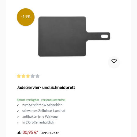
-11%
Durchschnittliche Bewertung von 3 von 5 Sternen
Jade Servier- und Schneidbrett
Sofort verfügbar , versandkostenfrei
zum Servieren & Schneiden
schwarzes Zellulose-Laminat
antibakterielle Wirkung
in 2 Größen erhältlich
spülmaschinengeeignet
ab
30,95 €*
UVP
34,95 €*