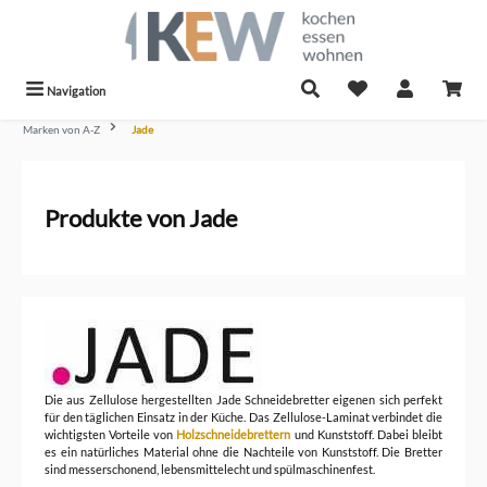
alt springen
Navigation
Marken von A-Z
Jade
Produkte von Jade
Die aus Zellulose hergestellten Jade Schneidebretter eigenen sich perfekt
für den täglichen Einsatz in der Küche. Das Zellulose-Laminat verbindet die
wichtigsten Vorteile von
Holzschneidebrettern
und Kunststoff. Dabei bleibt
es ein natürliches Material ohne die Nachteile von Kunststoff. Die Bretter
sind messerschonend, lebensmittelecht und spülmaschinenfest.