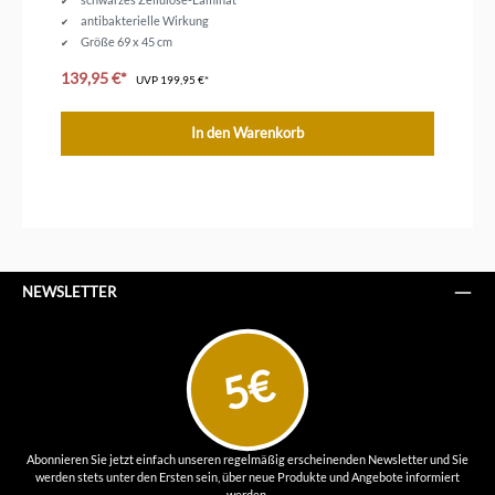
antibakterielle Wirkung
Größe 69 x 45 cm
spülmaschinengeeignet
139,95 €*
UVP
199,95 €*
In den Warenkorb
NEWSLETTER
5€
Abonnieren Sie jetzt einfach unseren regelmäßig erscheinenden Newsletter und Sie
werden stets unter den Ersten sein, über neue Produkte und Angebote informiert
werden.