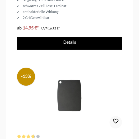
schwarzes Zellulose-Laminat
antibakterielle Wirkung
2 Größen wählbar
ab
14,95 €*
UVP
16,95 €*
Details
-13%