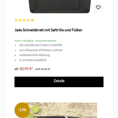
Durchschnittliche Bewertung von 4.6 von 5 Sternen
Jade Schneidbrett mit Saftrille und Füßen
Sofort verfügbar , versandkostenfrei
mit rutschfesten Füßen & Saftrille
aus schwarzem Zellulose-Laminat
antibakterielle Wirkung
in 3 Größen erhältlich
spülmaschinengeeignet
ab
30,95 €*
UVP
34,95 €*
Details
-13%