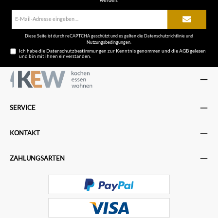
E-
Mail-
Adresse*
Diese Seite ist durch reCAPTCHA geschützt und es gelten die
Datenschutzrichtlinie
und
Nutzungsbedingungen
.
Ich habe die
Datenschutzbestimmungen
zur Kenntnis genommen und die
AGB
gelesen
und bin mit ihnen einverstanden.
SERVICE
KONTAKT
ZAHLUNGSARTEN