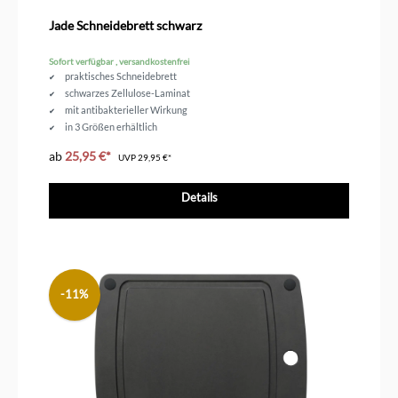
Durchschnittliche Bewertung von 3.6 von 5 Sternen
Jade Schneidebrett schwarz
Sofort verfügbar , versandkostenfrei
praktisches Schneidebrett
schwarzes Zellulose-Laminat
mit antibakterieller Wirkung
in 3 Größen erhältlich
ab
25,95 €*
UVP
29,95 €*
Details
-11%