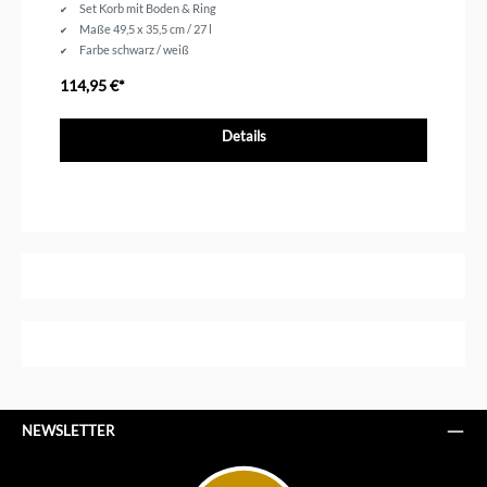
Set Korb mit Boden & Ring
Maße 49,5 x 35,5 cm / 27 l
Farbe schwarz / weiß
114,95 €*
Details
NEWSLETTER