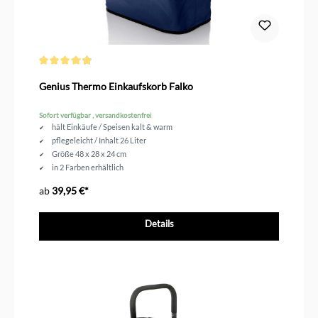
Durchschnittliche Bewertung von 4.9 von 5 Sternen
Genius Thermo Einkaufskorb Falko
Sofort verfügbar , versandkostenfrei
hält Einkäufe / Speisen kalt & warm
pflegeleicht / Inhalt 26 Liter
Größe 48 x 28 x 24 cm
in 2 Farben erhältlich
ab
39,95 €*
Details