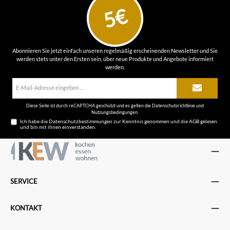
5€
Abonnieren Sie jetzt einfach unseren regelmäßig erscheinenden Newsletter und Sie
werden stets unter den Ersten sein, über neue Produkte und Angebote informiert
werden.
E-
Mail-
Adresse*
Diese Seite ist durch reCAPTCHA geschützt und es gelten die
Datenschutzrichtlinie
und
Nutzungsbedingungen
.
Ich habe die
Datenschutzbestimmungen
zur Kenntnis genommen und die
AGB
gelesen
und bin mit ihnen einverstanden.
SERVICE
KONTAKT