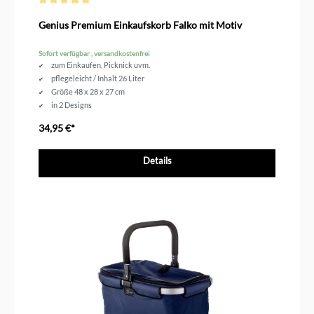
Durchschnittliche Bewertung von 5 von 5 Sternen
Genius Premium Einkaufskorb Falko mit Motiv
Sofort verfügbar , versandkostenfrei
zum Einkaufen, Picknick uvm.
pflegeleicht / Inhalt 26 Liter
Größe 48 x 28 x 27 cm
in 2 Designs
34,95 €*
Details