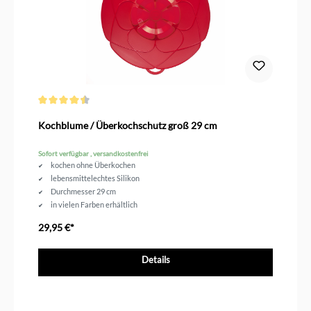
Durchschnittliche Bewertung von 4.6 von 5 Sternen
Kochblume / Überkochschutz groß 29 cm
Sofort verfügbar , versandkostenfrei
kochen ohne Überkochen
lebensmittelechtes Silikon
Durchmesser 29 cm
in vielen Farben erhältlich
29,95 €*
Details