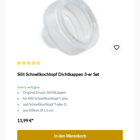
Durchschnittliche Bewertung von 5 von 5 Sternen
Silit Schnellkochtopf Dichtkappen 3-er Set
Sofort verfügbar
Original Ersatz-Dichtkappen
für Silit Schnellkochtopf t-plus
und Schnellkochtopf T oder D
aus Silikon, Ø 1,5 cm
3-er Set
11,99 €*
In den Warenkorb