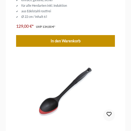
für alle Herdarten inkl. Induktion
aus Edelstahl rostfrei
Ø 22 cm / Inhalt 6 l
129,00 €*
UVP
134,00 €*
In den Warenkorb