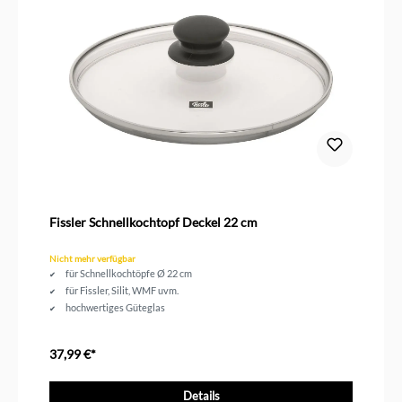
Fissler Schnellkochtopf Deckel 22 cm
Nicht mehr verfügbar
für Schnellkochtöpfe Ø 22 cm
für Fissler, Silit, WMF uvm.
hochwertiges Güteglas
37,99 €*
Details