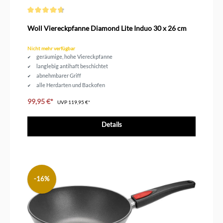
Durchschnittliche Bewertung von 4.6 von 5 Sternen
Woll Viereckpfanne Diamond Lite Induo 30 x 26 cm
Nicht mehr verfügbar
geräumige, hohe Viereckpfanne
langlebig antihaft beschichtet
abnehmbarer Griff
alle Herdarten und Backofen
Höhe 7 cm
99,95 €*
UVP
119,95 €*
Details
-16%