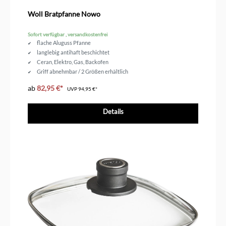
Durchschnittliche Bewertung von 4.6 von 5 Sternen
Woll Bratpfanne Nowo
Sofort verfügbar , versandkostenfrei
flache Aluguss Pfanne
langlebig antihaft beschichtet
Ceran, Elektro, Gas, Backofen
Griff abnehmbar / 2 Größen erhältlich
ab
82,95 €*
UVP
94,95 €*
Details