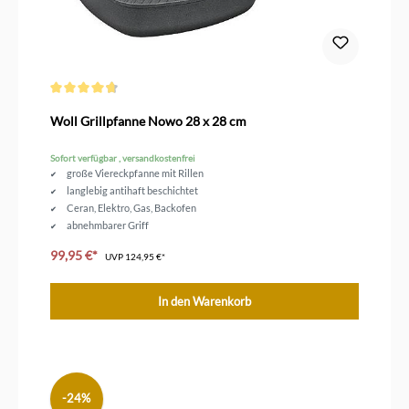
Durchschnittliche Bewertung von 4.6 von 5 Sternen
Woll Grillpfanne Nowo 28 x 28 cm
Sofort verfügbar , versandkostenfrei
große Viereckpfanne mit Rillen
langlebig antihaft beschichtet
Ceran, Elektro, Gas, Backofen
abnehmbarer Griff
jederzeit fettarm Grillen
99,95 €*
UVP
124,95 €*
In den Warenkorb
-24%