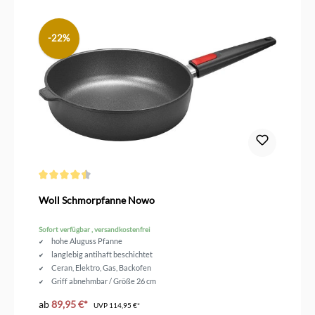
-22%
Durchschnittliche Bewertung von 4.4 von 5 Sternen
Woll Schmorpfanne Nowo
Sofort verfügbar , versandkostenfrei
hohe Aluguss Pfanne
langlebig antihaft beschichtet
Ceran, Elektro, Gas, Backofen
Griff abnehmbar / Größe 26 cm
ab
89,95 €*
UVP
114,95 €*