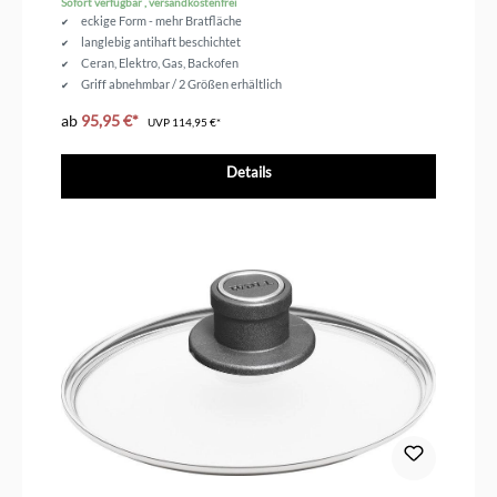
Sofort verfügbar , versandkostenfrei
eckige Form - mehr Bratfläche
langlebig antihaft beschichtet
Ceran, Elektro, Gas, Backofen
Griff abnehmbar / 2 Größen erhältlich
ab
95,95 €*
UVP
114,95 €*
Details