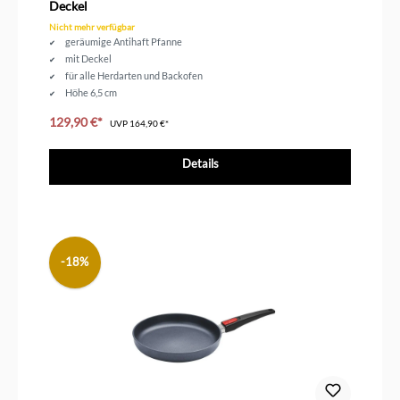
Deckel
Nicht mehr verfügbar
geräumige Antihaft Pfanne
mit Deckel
für alle Herdarten und Backofen
Höhe 6,5 cm
besonders günstiges Angebot
129,90 €*
UVP
164,90 €*
Details
-18%