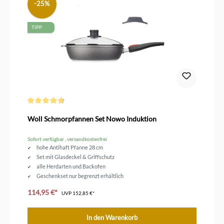
-25%
TIPP
Durchschnittliche Bewertung von 4.7 von 5 Sternen
Woll Schmorpfannen Set Nowo Induktion
Sofort verfügbar , versandkostenfrei
hohe Antihaft Pfanne 28 cm
Set mit Glasdeckel & Griffschutz
alle Herdarten und Backofen
Geschenkset nur begrenzt erhältlich
114,95 €*
UVP
152,85 €*
In den Warenkorb