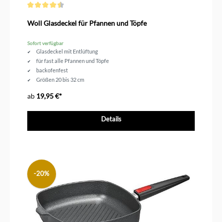
Durchschnittliche Bewertung von 4.5 von 5 Sternen
Woll Glasdeckel für Pfannen und Töpfe
Sofort verfügbar
Glasdeckel mit Entlüftung
für fast alle Pfannen und Töpfe
backofenfest
Größen 20 bis 32 cm
ab
19,95 €*
Details
-20%