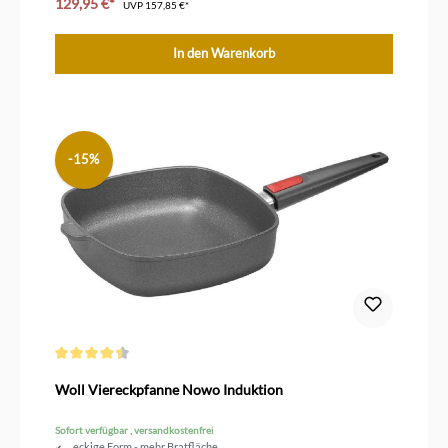
129,95 €*
UVP
157,85 €*
In den Warenkorb
-15%
Durchschnittliche Bewertung von 4.5 von 5 Sternen
Woll Viereckpfanne Nowo Induktion
Sofort verfügbar , versandkostenfrei
eckige Form - mehr Bratfläche