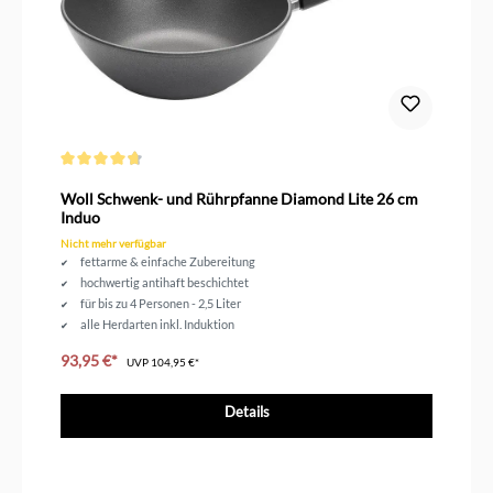
Durchschnittliche Bewertung von 4.6 von 5 Sternen
Woll Schwenk- und Rührpfanne Diamond Lite 26 cm
Induo
Nicht mehr verfügbar
fettarme & einfache Zubereitung
hochwertig antihaft beschichtet
für bis zu 4 Personen - 2,5 Liter
alle Herdarten inkl. Induktion
93,95 €*
UVP
104,95 €*
Details