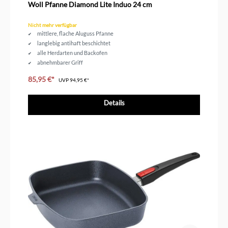
Woll Pfanne Diamond Lite Induo 24 cm
Nicht mehr verfügbar
mittlere, flache Aluguss Pfanne
langlebig antihaft beschichtet
alle Herdarten und Backofen
abnehmbarer Griff
Durchmesser 24 cm
85,95 €*
UVP
94,95 €*
Details