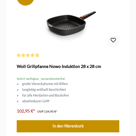
Durchschnittliche Bewertung von 4.8 von 5 Sternen
Woll Grillpfanne Nowo Induktion 28 x 28 cm
Sofort verfügbar , versandkostenfrei
große Viereckpfanne mit Rillen
langlebig antihaft beschichtet
für alle Herdarten und Backofen
abnehmbarer Griff
jederzeit fettarm Grillen
102,95 €*
UVP
134,95 €*
In den Warenkorb