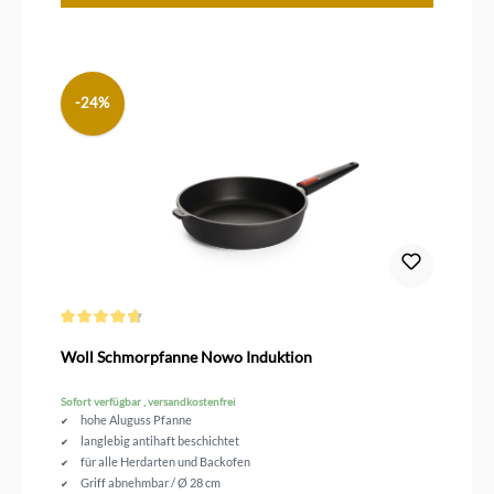
-24%
Durchschnittliche Bewertung von 4.8 von 5 Sternen
Woll Schmorpfanne Nowo Induktion
Sofort verfügbar , versandkostenfrei
hohe Aluguss Pfanne
langlebig antihaft beschichtet
für alle Herdarten und Backofen
Griff abnehmbar / Ø 28 cm