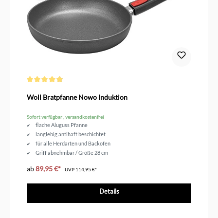
Durchschnittliche Bewertung von 4.9 von 5 Sternen
Woll Bratpfanne Nowo Induktion
Sofort verfügbar , versandkostenfrei
flache Aluguss Pfanne
langlebig antihaft beschichtet
für alle Herdarten und Backofen
Griff abnehmbar / Größe 28 cm
ab
89,95 €*
UVP
114,95 €*
Details