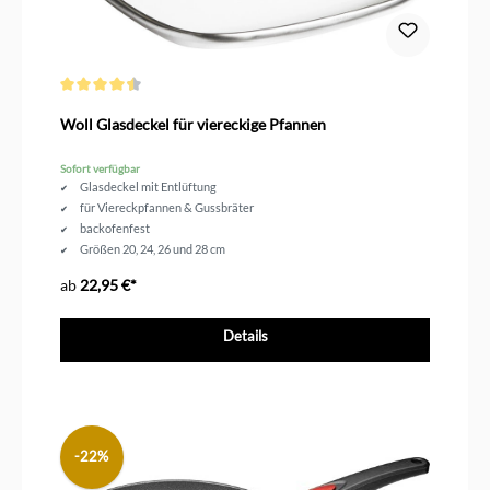
Durchschnittliche Bewertung von 4.5 von 5 Sternen
Woll Glasdeckel für viereckige Pfannen
Sofort verfügbar
Glasdeckel mit Entlüftung
für Viereckpfannen & Gussbräter
backofenfest
Größen 20, 24, 26 und 28 cm
ab
22,95 €*
Details
-22%