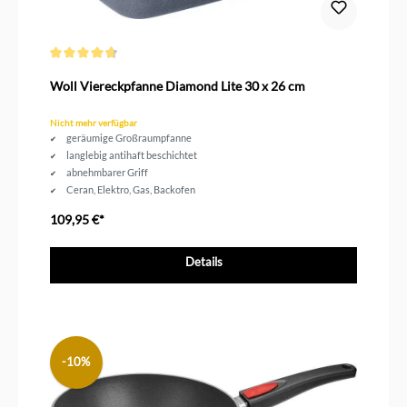
Durchschnittliche Bewertung von 4.7 von 5 Sternen
Woll Viereckpfanne Diamond Lite 30 x 26 cm
Nicht mehr verfügbar
geräumige Großraumpfanne
langlebig antihaft beschichtet
abnehmbarer Griff
Ceran, Elektro, Gas, Backofen
Höhe 7 cm
109,95 €*
Details
-10%