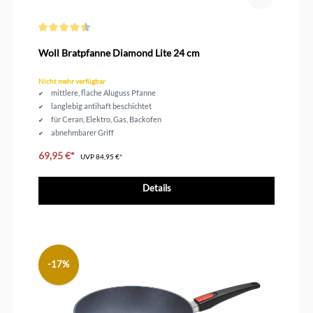
Durchschnittliche Bewertung von 4.5 von 5 Sternen
Woll Bratpfanne Diamond Lite 24 cm
Nicht mehr verfügbar
mittlere, flache Aluguss Pfanne
langlebig antihaft beschichtet
für Ceran, Elektro, Gas, Backofen
abnehmbarer Griff
Durchmesser 24 cm
69,95 €*
UVP
84,95 €*
Details
-17%