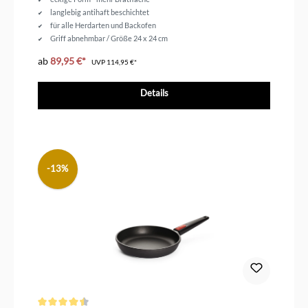
langlebig antihaft beschichtet
für alle Herdarten und Backofen
Griff abnehmbar / Größe 24 x 24 cm
ab
89,95 €*
UVP
114,95 €*
Details
-13%