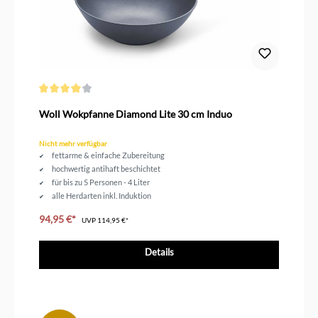
Durchschnittliche Bewertung von 4 von 5 Sternen
Woll Wokpfanne Diamond Lite 30 cm Induo
Nicht mehr verfügbar
fettarme & einfache Zubereitung
hochwertig antihaft beschichtet
für bis zu 5 Personen - 4 Liter
alle Herdarten inkl. Induktion
94,95 €*
UVP
114,95 €*
Details