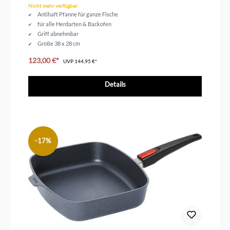
Nicht mehr verfügbar
Antihaft Pfanne für ganze Fische
für alle Herdarten & Backofen
Griff abnehmbar
Größe 38 x 28 cm
123,00 €*
UVP
144,95 €*
Details
-17%