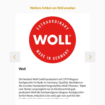
Produktgalerie überspringen
Weitere Artikel von Woll ansehen
Woll
Durc
Wol
Die Norbert Woll GmbH produziert seit 1979 Aluguss-
Kochgeschirr in Made-in-Germany-Qualität. Nachdem es
die in echter Handarbeit hergestellten Woll-Pfannen, -Töpfe
139
und -Bräter ursprünglich nur im Direktvertrieb gab,
produziert Woll die hochwertigeren Aluguss-Kochgeschirr-
Serien Nowo, Induction Line und Logic nun auch für den
Fachhandel. Damit besonders haltbares und
energiesparendes Kochgeschirr entsteht, wird der Aluguss