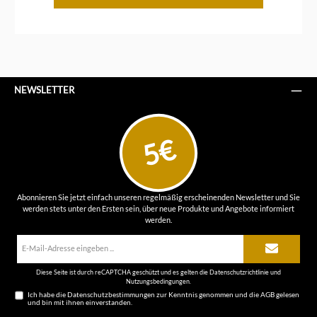
NEWSLETTER
5€
Abonnieren Sie jetzt einfach unseren regelmäßig erscheinenden Newsletter und Sie
werden stets unter den Ersten sein, über neue Produkte und Angebote informiert
werden.
E-
Mail-
Adresse*
Diese Seite ist durch reCAPTCHA geschützt und es gelten die
Datenschutzrichtlinie
und
Nutzungsbedingungen
.
Ich habe die
Datenschutzbestimmungen
zur Kenntnis genommen und die
AGB
gelesen
und bin mit ihnen einverstanden.