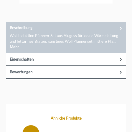
auch heute noch in Deutschland in Handarbeit hergestellt.
Diese Art der Produktion ermöglicht es Woll, sehr stabile
Küchenutensilien zu fertigen. Sie enthalten keine
qualitätsmindernden Lufteinschlüsse. Das Kochen und
Braten gelingt dadurch besonders gleichmäßig, schnell und
energiesparend.
Beschreibung
Woll Induktion Pfannen-Set aus Aluguss für ideale Wärmeleitung
und fettarmes Braten. günstiges Woll Pfannenset mittlere Pfa…
Mehr
Eigenschaften
Bewertungen
Produktgalerie überspringen
Ähnliche Produkte