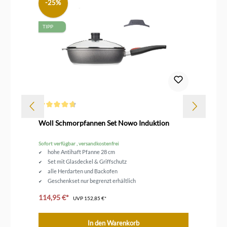
-25%
TIPP
Durchschnittliche Bewertung von 4.7 von 5 Sternen
Dur
Woll Schmorpfannen Set Nowo Induktion
Wo
Sofort verfügbar , versandkostenfrei
Sofo
hohe Antihaft Pfanne 28 cm
Set mit Glasdeckel & Griffschutz
alle Herdarten und Backofen
Geschenkset nur begrenzt erhältlich
114,95 €*
ab
UVP
152,85 €*
In den Warenkorb