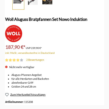
Woll Aluguss Bratpfannen Set Nowo Induktion
187,90 €*
UVP
239,90 €*
inkl. MwSt., versandkostenfrei in Deutschland
2 Bewertungen
Durchschnittliche Bewertung von 4 von 5 Sternen
Nicht mehr verfügbar
Aluguss Pfannen Angebot
für alle Herdarten und Backofen
abnehmbarer Griff
Größen 24 und 28 cm
Zum Merkzettel hinzufügen
Artikelnummer:
115208