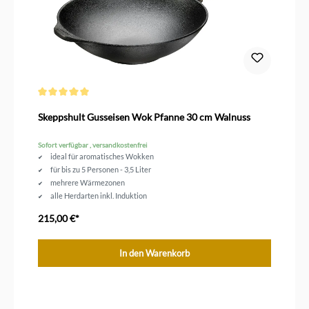
Durchschnittliche Bewertung von 5 von 5 Sternen
Skeppshult Gusseisen Wok Pfanne 30 cm Walnuss
Sofort verfügbar , versandkostenfrei
ideal für aromatisches Wokken
für bis zu 5 Personen - 3,5 Liter
mehrere Wärmezonen
alle Herdarten inkl. Induktion
unbeschichtetes Gusseisen
215,00 €*
In den Warenkorb