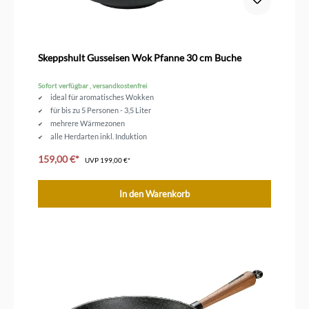
Skeppshult Gusseisen Wok Pfanne 30 cm Buche
Sofort verfügbar , versandkostenfrei
ideal für aromatisches Wokken
für bis zu 5 Personen - 3,5 Liter
mehrere Wärmezonen
alle Herdarten inkl. Induktion
unbeschichtetes Gusseisen
159,00 €*
UVP
199,00 €*
In den Warenkorb