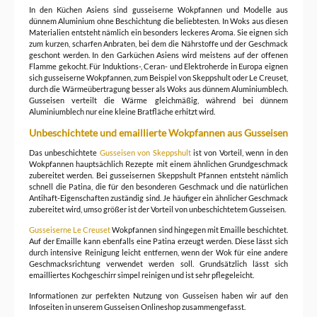
In den Küchen Asiens sind gusseiserne Wokpfannen und Modelle aus
dünnem Aluminium ohne Beschichtung die beliebtesten. In Woks aus diesen
Materialien entsteht nämlich ein besonders leckeres Aroma. Sie eignen sich
zum kurzen, scharfen Anbraten, bei dem die Nährstoffe und der Geschmack
geschont werden. In den Garküchen Asiens wird meistens auf der offenen
Flamme gekocht. Für Induktions-, Ceran- und Elektroherde in Europa eignen
sich gusseiserne Wokpfannen, zum Beispiel von Skeppshult oder Le Creuset,
durch die Wärmeübertragung besser als Woks aus dünnem Aluminiumblech.
Gusseisen verteilt die Wärme gleichmäßig, während bei dünnem
Aluminiumblech nur eine kleine Bratfläche erhitzt wird.
Unbeschichtete und emaillierte Wokpfannen aus Gusseisen
Das unbeschichtete
Gusseisen von Skeppshult
ist von Vorteil, wenn in den
Wokpfannen hauptsächlich Rezepte mit einem ähnlichen Grundgeschmack
zubereitet werden. Bei gusseisernen Skeppshult Pfannen entsteht nämlich
schnell die Patina, die für den besonderen Geschmack und die natürlichen
Antihaft-Eigenschaften zuständig sind. Je häufiger ein ähnlicher Geschmack
zubereitet wird, umso größer ist der Vorteil von unbeschichtetem Gusseisen.
Gusseiserne Le Creuset
Wokpfannen sind hingegen mit Emaille beschichtet.
Auf der Emaille kann ebenfalls eine Patina erzeugt werden. Diese lässt sich
durch intensive Reinigung leicht entfernen, wenn der Wok für eine andere
Geschmacksrichtung verwendet werden soll. Grundsätzlich lässt sich
emailliertes Kochgeschirr simpel reinigen und ist sehr pflegeleicht.
Informationen zur perfekten Nutzung von Gusseisen haben wir auf den
Infoseiten in unserem Gusseisen Onlineshop zusammengefasst.