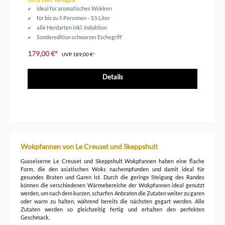
Nicht mehr verfügbar
ideal für aromatisches Wokken
für bis zu 5 Personen - 3,5 Liter
alle Herdarten inkl. Induktion
Sonderedition schwarzer Eschegriff
179,00 €*
UVP
189,00 €*
Details
Wokpfannen von Le Creuset und Skeppshult
Gusseiserne Le Creuset und Skeppshult Wokpfannen haben eine flache
Form, die den asiatischen Woks nachempfunden und damit ideal für
gesundes Braten und Garen ist. Durch die geringe Steigung des Randes
können die verschiedenen Wärmebereiche der Wokpfannen ideal genutzt
werden, um nach dem kurzen, scharfen Anbraten die Zutaten weiter zu garen
oder warm zu halten, während bereits die nächsten gegart werden. Alle
Zutaten werden so gleichzeitig fertig und erhalten den perfekten
Geschmack.