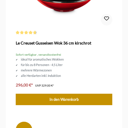
Durchschnittliche Bewertung von 4.6 von 5 Sternen
Le Creuset Gusseisen Wok 36 cm kirschrot
Sofort verfügbar , versandkostenfrei
ideal für aromatisches Wokken
für bis zu 8 Personen - 4,5 Liter
mehrere Wärmezonen
alle Herdarten inkl. Induktion
emailliertes Gusseisen
296,00 €*
UVP
329,00 €*
In den Warenkorb