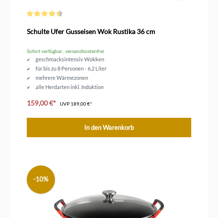
Durchschnittliche Bewertung von 4.5 von 5 Sternen
Schulte Ufer Gusseisen Wok Rustika 36 cm
Sofort verfügbar , versandkostenfrei
geschmacksintensiv Wokken
für bis zu 8 Personen - 6,2 Liter
mehrere Wärmezonen
alle Herdarten inkl. Induktion
emailliertes Gusseisen
159,00 €*
UVP
189,00 €*
In den Warenkorb
-10%