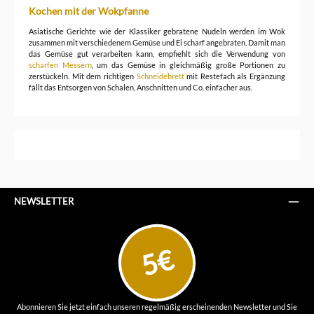
Kochen mit der Wokpfanne
Asiatische Gerichte wie der Klassiker gebratene Nudeln werden im Wok
zusammen mit verschiedenem Gemüse und Ei scharf angebraten. Damit man
das Gemüse gut verarbeiten kann, empfiehlt sich die Verwendung von
scharfen Messern
, um das Gemüse in gleichmäßig große Portionen zu
zerstückeln. Mit dem richtigen
Schneidebrett
mit Restefach als Ergänzung
fällt das Entsorgen von Schalen, Anschnitten und Co. einfacher aus.
NEWSLETTER
5€
Abonnieren Sie jetzt einfach unseren regelmäßig erscheinenden Newsletter und Sie