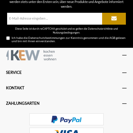
werden stets unter den Ersten sein, über neue Produkte und Angebote informiert
werden.
E-
Mail-
Adresse*
Diese Seite ist durch reCAPTCHA geschützt und es gelten die
Datenschutzrichtlinie
und
Nutzungsbedingungen
.
Ich habe die
Datenschutzbestimmungen
zur Kenntnis genommen und die
AGB
gelesen
und bin mit ihnen einverstanden.
SERVICE
KONTAKT
ZAHLUNGSARTEN