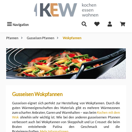
alt springen
Navigation
Pfannen
Gusseisen Pfannen
Wokpfannen
Gusseisen Wokpfannen
Gusseisen eignet sich perfekt zur Herstellung von Wokpfannen. Durch die
guten Wärmeeigenschaften des Materials gibt es mehrere Wärmezonen
zum scharfen Anbraten, Garen und Warmhalten – was beim
Kochen mit dem
Wok
ohnehin sehr wichtig ist. Wie bei den anderen gusseisernen Pfannen
verbessert auch bei Wokpfannen von Skeppshult und Le Creuset die beim
Braten entstehende Patina den Geschmack und die
Brateigenschaften.
Mehr Informationen