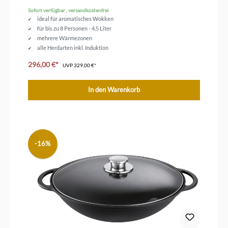
Sofort verfügbar , versandkostenfrei
ideal für aromatisches Wokken
für bis zu 8 Personen - 4,5 Liter
mehrere Wärmezonen
alle Herdarten inkl. Induktion
emailliertes Gusseisen
296,00 €*
UVP
329,00 €*
In den Warenkorb
-16%