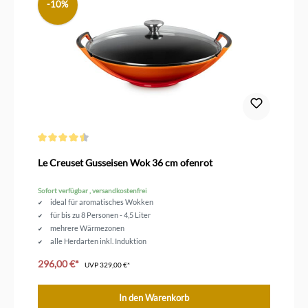
-10%
Durchschnittliche Bewertung von 4.5 von 5 Sternen
Le Creuset Gusseisen Wok 36 cm ofenrot
Sofort verfügbar , versandkostenfrei
ideal für aromatisches Wokken
für bis zu 8 Personen - 4,5 Liter
mehrere Wärmezonen
alle Herdarten inkl. Induktion
emailliertes Gusseisen
296,00 €*
UVP
329,00 €*
In den Warenkorb