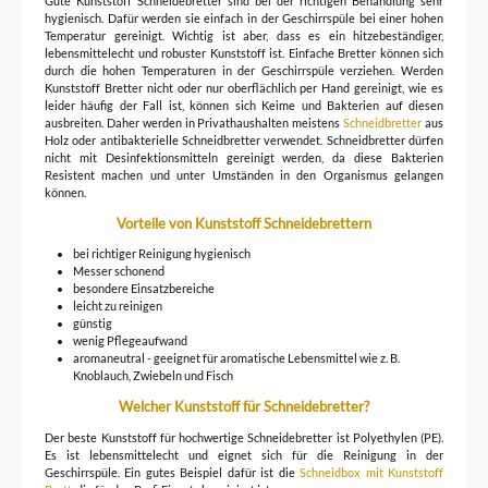
Gute Kunststoff Schneidebretter sind bei der richtigen Behandlung sehr
hygienisch. Dafür werden sie einfach in der Geschirrspüle bei einer hohen
Temperatur gereinigt. Wichtig ist aber, dass es ein hitzebeständiger,
lebensmittelecht und robuster Kunststoff ist. Einfache Bretter können sich
durch die hohen Temperaturen in der Geschirrspüle verziehen. Werden
Kunststoff Bretter nicht oder nur oberflächlich per Hand gereinigt, wie es
leider häufig der Fall ist, können sich Keime und Bakterien auf diesen
ausbreiten. Daher werden in Privathaushalten meistens
Schneidbretter
aus
Holz oder antibakterielle Schneidbretter verwendet. Schneidbretter dürfen
nicht mit Desinfektionsmitteln gereinigt werden, da diese Bakterien
Resistent machen und unter Umständen in den Organismus gelangen
können.
Vorteile von Kunststoff Schneidebrettern
bei richtiger Reinigung hygienisch
Messer schonend
besondere Einsatzbereiche
leicht zu reinigen
günstig
wenig Pflegeaufwand
aromaneutral - geeignet für aromatische Lebensmittel wie z. B.
Knoblauch, Zwiebeln und Fisch
Welcher Kunststoff für Schneidebretter?
Der beste Kunststoff für hochwertige Schneidebretter ist Polyethylen (PE).
Es ist lebensmittelecht und eignet sich für die Reinigung in der
Geschirrspüle. Ein gutes Beispiel dafür ist die
Schneidbox mit Kunststoff