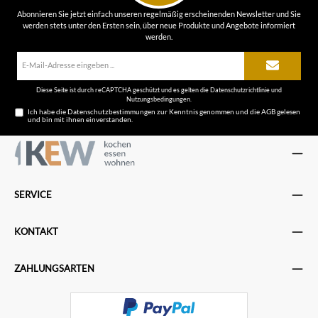
Abonnieren Sie jetzt einfach unseren regelmäßig erscheinenden Newsletter und Sie
werden stets unter den Ersten sein, über neue Produkte und Angebote informiert
werden.
E-
Mail-
Adresse*
Diese Seite ist durch reCAPTCHA geschützt und es gelten die
Datenschutzrichtlinie
und
Nutzungsbedingungen
.
Ich habe die
Datenschutzbestimmungen
zur Kenntnis genommen und die
AGB
gelesen
und bin mit ihnen einverstanden.
SERVICE
KONTAKT
ZAHLUNGSARTEN