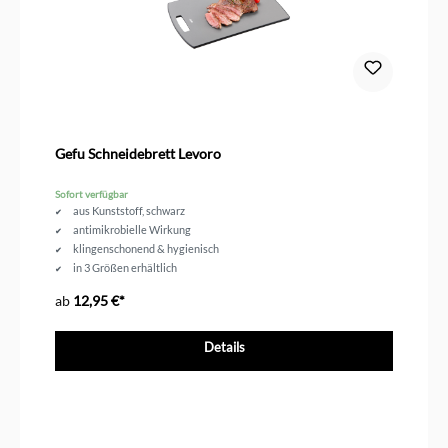
Gefu Schneidebrett Levoro
Sofort verfügbar
aus Kunststoff, schwarz
antimikrobielle Wirkung
klingenschonend & hygienisch
in 3 Größen erhältlich
ab
12,95 €*
Details