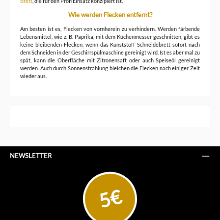
Brett
, die für den Profi Einsatz konzipiert ist.
Wie werden Flecken entfernt?
Am besten ist es, Flecken von vornherein zu verhindern. Werden färbende
Lebensmittel, wie z. B. Paprika, mit dem Küchenmesser geschnitten, gibt es
keine bleibenden Flecken, wenn das Kunststoff Schneidebrett sofort nach
dem Schneiden in der Geschirrspülmaschine gereinigt wird. Ist es aber mal zu
spät, kann die Oberfläche mit Zitronensaft oder auch Speiseöl gereinigt
werden. Auch durch Sonnenstrahlung bleichen die Flecken nach einiger Zeit
wieder aus.
NEWSLETTER
5€