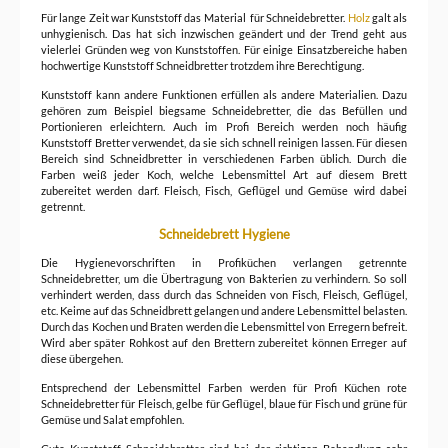
Für lange Zeit war Kunststoff das Material für Schneidebretter.
Holz
galt als
unhygienisch. Das hat sich inzwischen geändert und der Trend geht aus
vielerlei Gründen weg von Kunststoffen. Für einige Einsatzbereiche haben
hochwertige Kunststoff Schneidbretter trotzdem ihre Berechtigung.
Kunststoff kann andere Funktionen erfüllen als andere Materialien. Dazu
gehören zum Beispiel biegsame Schneidebretter, die das Befüllen und
Portionieren erleichtern. Auch im Profi Bereich werden noch häufig
Kunststoff Bretter verwendet, da sie sich schnell reinigen lassen. Für diesen
Bereich sind Schneidbretter in verschiedenen Farben üblich. Durch die
Farben weiß jeder Koch, welche Lebensmittel Art auf diesem Brett
zubereitet werden darf. Fleisch, Fisch, Geflügel und Gemüse wird dabei
getrennt.
Schneidebrett Hygiene
Die Hygienevorschriften in Profiküchen verlangen getrennte
Schneidebretter, um die Übertragung von Bakterien zu verhindern. So soll
verhindert werden, dass durch das Schneiden von Fisch, Fleisch, Geflügel,
etc. Keime auf das Schneidbrett gelangen und andere Lebensmittel belasten.
Durch das Kochen und Braten werden die Lebensmittel von Erregern befreit.
Wird aber später Rohkost auf den Brettern zubereitet können Erreger auf
diese übergehen.
Entsprechend der Lebensmittel Farben werden für Profi Küchen rote
Schneidebretter für Fleisch, gelbe für Geflügel, blaue für Fisch und grüne für
Gemüse und Salat empfohlen.