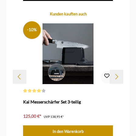
Produktgalerie überspringen
Kunden kauften auch
-10%
Durchschnittliche Bewertung von 4.3 von 5 Sternen
Dur
Kai Messerschärfer Set 3-teilig
Mi
125,00 €*
79
UVP
138,95 €*
In den Warenkorb