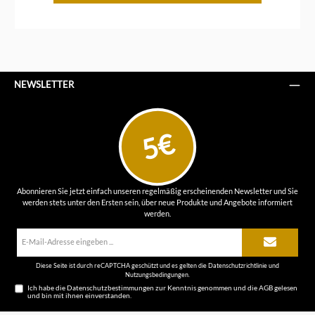
NEWSLETTER
5€
Abonnieren Sie jetzt einfach unseren regelmäßig erscheinenden Newsletter und Sie
werden stets unter den Ersten sein, über neue Produkte und Angebote informiert
werden.
E-
Mail-
Adresse*
Diese Seite ist durch reCAPTCHA geschützt und es gelten die
Datenschutzrichtlinie
und
Nutzungsbedingungen
.
Ich habe die
Datenschutzbestimmungen
zur Kenntnis genommen und die
AGB
gelesen
und bin mit ihnen einverstanden.