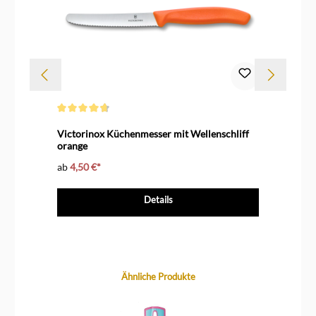
Durchschnittliche Bewertung von 4.7 von 5 Sternen
Durc
Victorinox Küchenmesser mit Wellenschliff
Jad
orange
ab
4,50 €*
ab
Details
Produktgalerie überspringen
Ähnliche Produkte