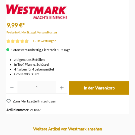
9,99 €*
Preise inkl. MwSt. zzgl. Versandkosten
15 Bewertungen
Durchschnittliche Bewertung von 4.7 von 5 Sternen
Sofort versandfertig, Lieferzeit 1 - 2 Tage
zielgenaues Befüllen
in Topf, Pfanne, Schüssel
4 Farben für 4 Lebensmittel
Größe 30 x 38 cm
Produkt Anzahl: Gib den gewünschten Wert ein oder benutze die Schaltflächen um die Anzahl z
In den Warenkorb
Zum Merkzettel hinzufügen
Artikelnummer:
211837
Produktgalerie überspringen
Weitere Artikel von Westmark ansehen