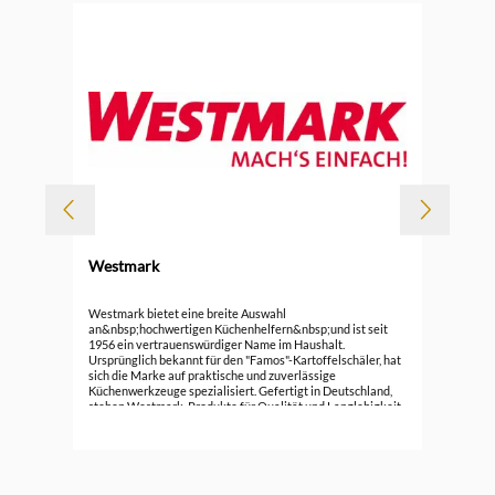
Westmark
Wes
Westmark bietet eine breite Auswahl
an&nbsp;hochwertigen Küchenhelfern&nbsp;und ist seit
1956 ein vertrauenswürdiger Name im Haushalt.
18,
Ursprünglich bekannt für den "Famos"-Kartoffelschäler, hat
sich die Marke auf praktische und zuverlässige
Küchenwerkzeuge spezialisiert. Gefertigt in Deutschland,
stehen Westmark-Produkte für Qualität und Langlebigkeit.
Unter dem Motto "WESTMARK MACH'S EINFACH!" bietet
das Unternehmen eine Vielzahl an nützlichen
Küchenutensilien, die den Alltag
erleichtern.&nbsp;Westmark hat viele gute und günstige
Lösungen für die Küche. Bei uns finden Sie nur einen