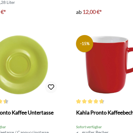
,28 Liter
 €*
ab
12,00 €*
-15%
ttliche Bewertung von 4.6 von 5 Sternen
Durchschnittliche Bewertung v
onto Kaffee Untertasse
Kahla Pronto Kaffeebec
gbar
Sofort verfügbar
feetasse / Cappuccinotasse
großer Becher