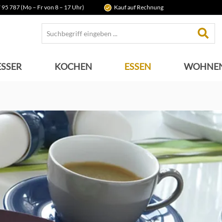
 95 787 (Mo – Fr von 8 – 17 Uhr)
Kauf auf Rechnung
SSER
KOCHEN
ESSEN
WOHNE