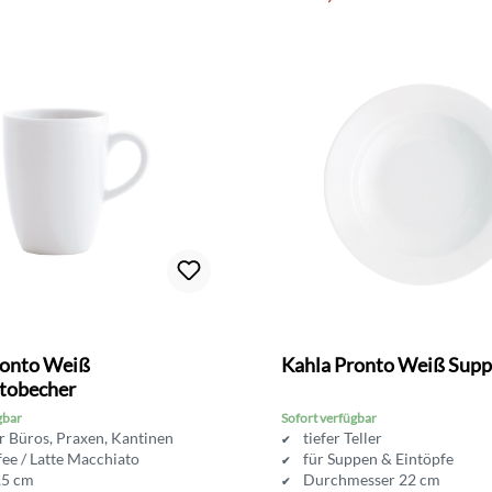
ronto Weiß
Kahla Pronto Weiß Supp
tobecher
gbar
Sofort verfügbar
ür Büros, Praxen, Kantinen
tiefer Teller
fee / Latte Macchiato
für Suppen & Eintöpfe
,5 cm
Durchmesser 22 cm