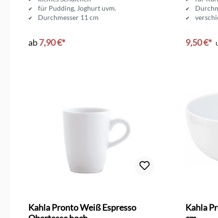
für Pudding, Joghurt uvm.
Durchm
Durchmesser 11 cm
versch
ab
7,90 €*
9,50 €*
Kahla Pronto Weiß Espresso
Kahla P
Obertasse hoch
cm