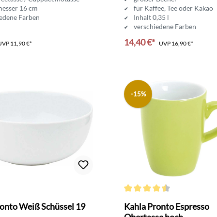
esser 16 cm
für Kaffee, Tee oder Kakao
iedene Farben
Inhalt 0,35 l
verschiedene Farben
14,40 €*
UVP
11,90 €*
UVP
16,90 €*
-15%
Durchschnittliche Bewertung v
ronto Weiß Schüssel 19
Kahla Pronto Espresso
Obertasse hoch