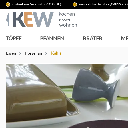
Kostenloser Versand ab 50 € (DE)
Persönliche Beratung 04832 – 97
springen
Zur Hauptnavigation springen
TÖPFE
PFANNEN
BRÄTER
ME
Essen
Porzellan
Kahla