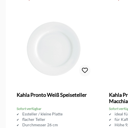
Kahla Pronto Weiß Speiseteller
Kahla P
Macchia
Sofort verfügbar
Sofort verfü
Essteller / kleine Platte
ideal f
flacher Teller
für Kaf
Durchmesser 26 cm
Höhe 9