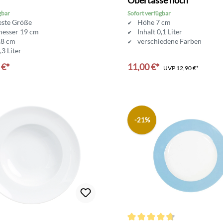
gbar
Sofort verfügbar
este Größe
Höhe 7 cm
esser 19 cm
Inhalt 0,1 Liter
,8 cm
verschiedene Farben
,3 Liter
 €*
11,00 €*
UVP
12,90 €*
-21%