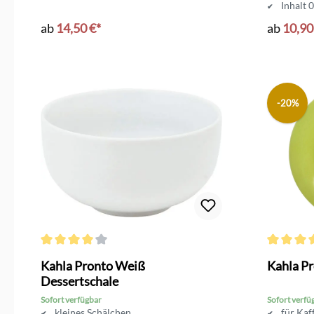
Inhalt 0
ab
14,50 €*
ab
10,90
-20%
Durchschnittliche Bewertung von 4 von 5 Sternen
Durchschni
Kahla Pronto Weiß
Kahla Pr
Dessertschale
Sofort verfügbar
Sofort verfü
kleines Schälchen
für Kaf