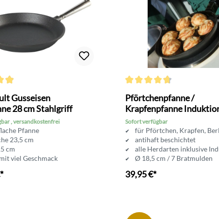
ttliche Bewertung von 4.9 von 5 Sternen
Durchschnittliche Bewertung v
ult Gusseisen
Pförtchenpfanne /
ne 28 cm Stahlgriff
Krapfenpfanne Induktio
beschichtet
gbar , versandkostenfrei
Sofort verfügbar
flache Pfanne
für Pförtchen, Krapfen, Ber
che 23,5 cm
antihaft beschichtet
,5 cm
alle Herdarten inklusive In
mit viel Geschmack
Ø 18,5 cm / 7 Bratmulden
nfester Stahlgriff
*
39,95 €*
In den Warenkorb
In den Warenkorb