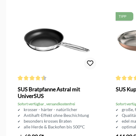
TIPP
Durchschnittliche Bewertung von 4.3 von 5 Sternen
Durchschni
SUS Bratpfanne Astral mit
SUS Kup
UniverSUS
Sofort verfügbar , versandkostenfrei
Sofort verfü
krosser - härter - natürlicher
große, 
Antihaft-Effekt ohne Beschichtung
Qualitä
besonders krosses Braten
edel ma
alle Herde & Backofen bis 500°C
optima
in 4 Größen erhältlich
Höhe 5