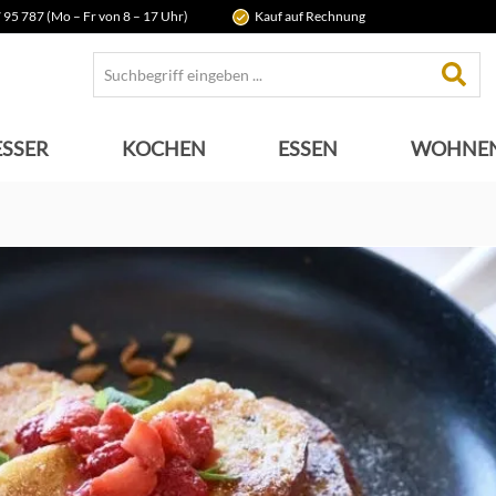
 95 787 (Mo – Fr von 8 – 17 Uhr)
Kauf auf Rechnung
SSER
KOCHEN
ESSEN
WOHNE