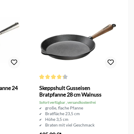
on 2.5 von 5 Sternen
Durchschnittliche Bewertung von 4.1 von 5 Sterne
fanne 24
Skeppshult Gusseisen
Bratpfanne 28 cm Walnuss
Sofort verfügbar , versandkostenfrei
große, flache Pfanne
Bratfläche 23,5 cm
Höhe 3,5 cm
Braten mit viel Geschmack
edler Walnuss Holzgriff