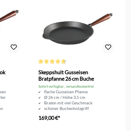
Durchschnittliche Bewertung von 4.7 von 5 Sterne
Wok
Skeppshult Gusseisen
Bratpfanne 26 cm Buche
Sofort verfügbar , versandkostenfrei
kken
flache Gusseisen Pfanne
iter
Ø 26 cm / Höhe 3,5 cm
Braten mit viel Geschmack
on
schöner Buchenholzgriff
169,00 €*
In den Warenkorb