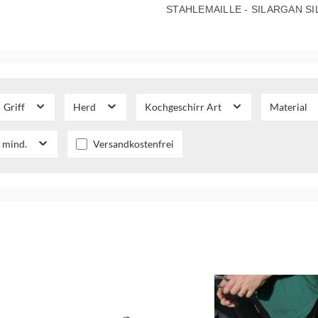
STAHLEMAILLE - SILARGAN SI
Griff
Herd
Kochgeschirr Art
Material
Filter hinzufügen: Versandkostenfrei
 mind.
Versandkostenfrei