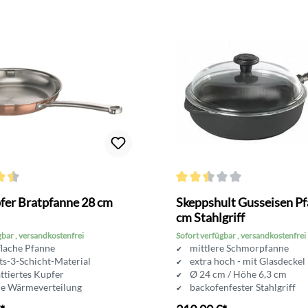
ttliche Bewertung von 4.4 von 5 Sternen
Durchschnittliche Bewertung v
fer Bratpfanne 28 cm
Skeppshult Gusseisen P
cm Stahlgriff
gbar , versandkostenfrei
Sofort verfügbar , versandkostenfrei
flache Pfanne
mittlere Schmorpfanne
ts-3-Schicht-Material
extra hoch - mit Glasdeckel
ttiertes Kupfer
Ø 24 cm / Höhe 6,3 cm
le Wärmeverteilung
backofenfester Stahlgriff
 cm