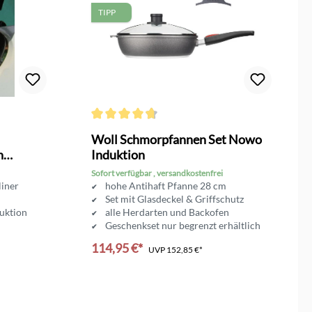
TIPP
on 4.8 von 5 Sternen
Durchschnittliche Bewertung von 4.7 von 5 Sterne
Woll Schmorpfannen Set Nowo
n
Induktion
Sofort verfügbar , versandkostenfrei
liner
hohe Antihaft Pfanne 28 cm
Set mit Glasdeckel & Griffschutz
duktion
alle Herdarten und Backofen
Geschenkset nur begrenzt erhältlich
114,95 €*
UVP
152,85 €*
In den Warenkorb