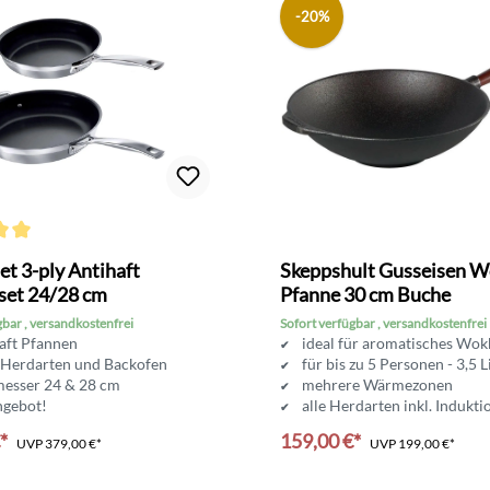
-20%
ttliche Bewertung von 5 von 5 Sternen
et 3-ply Antihaft
Skeppshult Gusseisen 
set 24/28 cm
Pfanne 30 cm Buche
gbar , versandkostenfrei
Sofort verfügbar , versandkostenfrei
aft Pfannen
ideal für aromatisches Wo
e Herdarten und Backofen
für bis zu 5 Personen - 3,5 L
esser 24 & 28 cm
mehrere Wärmezonen
gebot!
alle Herdarten inkl. Indukti
ttarmen Braten
unbeschichtetes Gusseisen
€*
159,00 €*
UVP
379,00 €*
UVP
199,00 €*
In den Warenkorb
In den Warenkorb