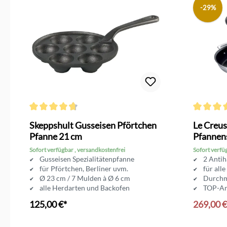
-29%
Durchschnittliche Bewertung von 4.6 von 5 Sternen
Durchschni
Skeppshult Gusseisen Pförtchen
Le Creus
Pfanne 21 cm
Pfannen
Sofort verfügbar , versandkostenfrei
Sofort verfü
Gusseisen Spezialitätenpfanne
2 Antih
für Pförtchen, Berliner uvm.
für all
Ø 23 cm / 7 Mulden à Ø 6 cm
Durchm
alle Herdarten und Backofen
TOP-An
zum fe
125,00 €*
269,00 
In den Warenkorb