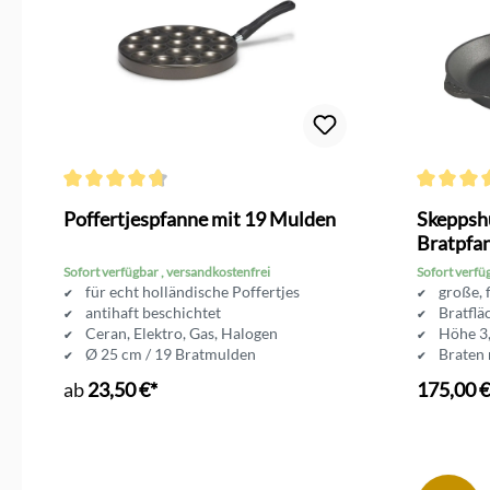
Durchschnittliche Bewertung von 4.7 von 5 Sternen
Durchschni
Poffertjespfanne mit 19 Mulden
Skeppsh
Bratpfan
Sofort verfügbar , versandkostenfrei
Sofort verfü
für echt holländische Poffertjes
große, 
antihaft beschichtet
Bratflä
Ceran, Elektro, Gas, Halogen
Höhe 3
Ø 25 cm / 19 Bratmulden
Braten 
Pfanne oder im Set mit Zubehör
backofe
ab
23,50 €*
175,00 €