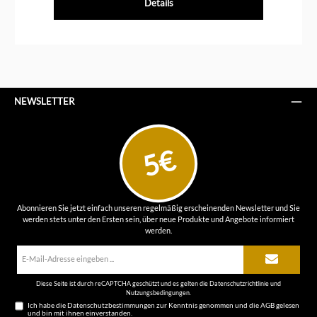
Details
NEWSLETTER
5€
Abonnieren Sie jetzt einfach unseren regelmäßig erscheinenden Newsletter und Sie
werden stets unter den Ersten sein, über neue Produkte und Angebote informiert
werden.
E-
Mail-
Adresse*
Diese Seite ist durch reCAPTCHA geschützt und es gelten die
Datenschutzrichtlinie
und
Nutzungsbedingungen
.
Ich habe die
Datenschutzbestimmungen
zur Kenntnis genommen und die
AGB
gelesen
und bin mit ihnen einverstanden.