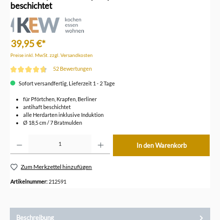
beschichtet
39,95 €*
Preise inkl. MwSt. zzgl. Versandkosten
52 Bewertungen
Durchschnittliche Bewertung von 4.8 von 5 Sternen
Sofort versandfertig, Lieferzeit 1 - 2 Tage
für Pförtchen, Krapfen, Berliner
antihaft beschichtet
alle Herdarten inklusive Induktion
Ø 18,5 cm / 7 Bratmulden
Produkt Anzahl: Gib den gewünschten Wert ein oder benutze die Schaltflächen um die Anzahl z
In den Warenkorb
Zum Merkzettel hinzufügen
Artikelnummer:
212591
Beschreibung