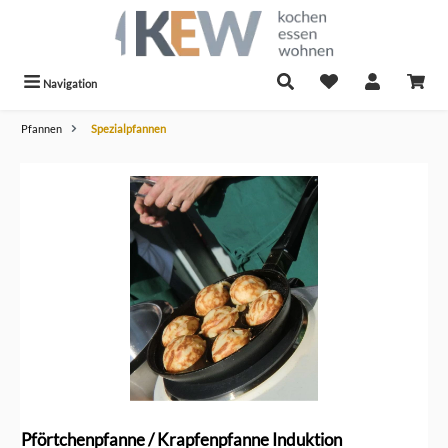
alt springen
Navigation
Pfannen
Spezialpfannen
Bildergalerie überspringen
Pförtchenpfanne / Krapfenpfanne Induktion