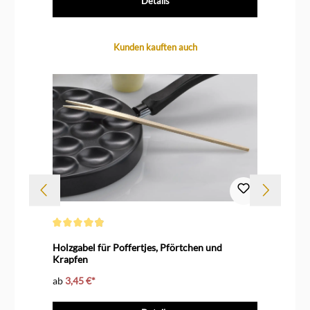
Details
Produktgalerie überspringen
Kunden kauften auch
Durchschnittliche Bewertung von 4.8 von 5 Sternen
Dur
Holzgabel für Poffertjes, Pförtchen und
De
Krapfen
ab
3,45 €*
9,