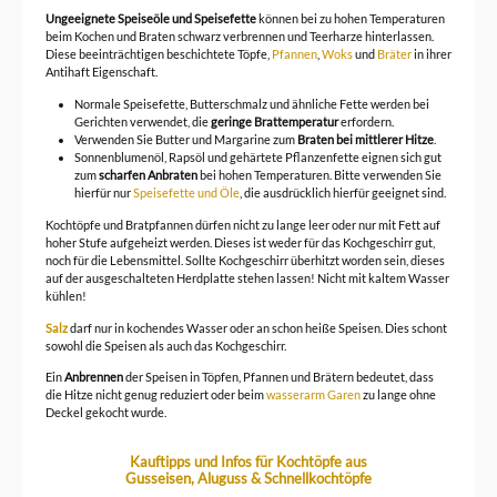
Ungeeignete Speiseöle und Speisefette
können bei zu hohen Temperaturen
beim Kochen und Braten schwarz verbrennen und Teerharze hinterlassen.
Diese beeinträchtigen beschichtete Töpfe,
Pfannen
,
Woks
und
Bräter
in ihrer
Antihaft Eigenschaft.
Normale Speisefette, Butterschmalz und ähnliche Fette werden bei
Gerichten verwendet, die
geringe Brattemperatur
erfordern.
Verwenden Sie Butter und Margarine zum
Braten bei mittlerer Hitze
.
Sonnenblumenöl, Rapsöl und gehärtete Pflanzenfette eignen sich gut
zum
scharfen Anbraten
bei hohen Temperaturen. Bitte verwenden Sie
hierfür nur
Speisefette und Öle
, die ausdrücklich hierfür geeignet sind.
Kochtöpfe und Bratpfannen dürfen nicht zu lange leer oder nur mit Fett auf
hoher Stufe aufgeheizt werden. Dieses ist weder für das Kochgeschirr gut,
noch für die Lebensmittel. Sollte Kochgeschirr überhitzt worden sein, dieses
auf der ausgeschalteten Herdplatte stehen lassen! Nicht mit kaltem Wasser
kühlen!
Salz
darf nur in kochendes Wasser oder an schon heiße Speisen. Dies schont
sowohl die Speisen als auch das Kochgeschirr.
Ein
Anbrennen
der Speisen in Töpfen, Pfannen und Brätern bedeutet, dass
die Hitze nicht genug reduziert oder beim
wasserarm Garen
zu lange ohne
Deckel gekocht wurde.
Kauftipps und Infos für Kochtöpfe aus
Gusseisen, Aluguss & Schnellkochtöpfe