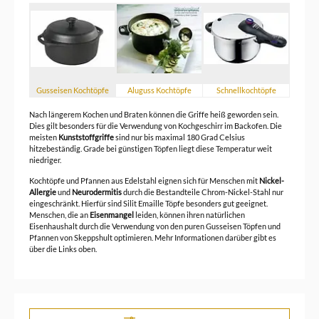
Gusseisen Kochtöpfe
Aluguss Kochtöpfe
Schnellkochtöpfe
Nach längerem Kochen und Braten können die Griffe heiß geworden sein.
Dies gilt besonders für die Verwendung von Kochgeschirr im Backofen. Die
meisten
Kunststoffgriffe
sind nur bis maximal 180 Grad Celsius
hitzebeständig. Grade bei günstigen Töpfen liegt diese Temperatur weit
niedriger.
Kochtöpfe und Pfannen aus Edelstahl eignen sich für Menschen mit
Nickel-
Allergie
und
Neurodermitis
durch die Bestandteile Chrom-Nickel-Stahl nur
eingeschränkt. Hierfür sind Silit Emaille Töpfe besonders gut geeignet.
Menschen, die an
Eisenmangel
leiden, können ihren natürlichen
Eisenhaushalt durch die Verwendung von den puren Gusseisen Töpfen und
Pfannen von Skeppshult optimieren. Mehr Informationen darüber gibt es
über die Links oben.