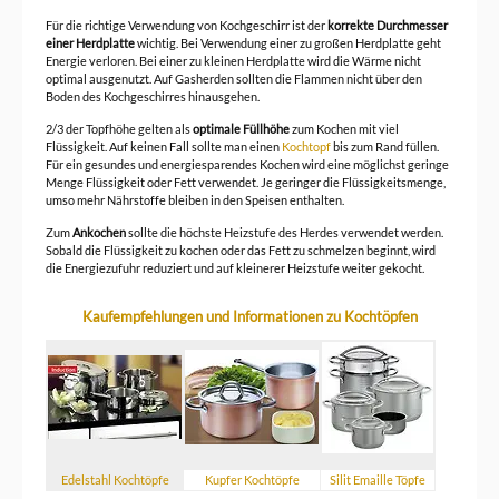
Für die richtige Verwendung von Kochgeschirr ist der
korrekte Durchmesser
einer Herdplatte
wichtig. Bei Verwendung einer zu großen Herdplatte geht
Energie verloren. Bei einer zu kleinen Herdplatte wird die Wärme nicht
optimal ausgenutzt. Auf Gasherden sollten die Flammen nicht über den
Boden des Kochgeschirres hinausgehen.
2/3 der Topfhöhe gelten als
optimale Füllhöhe
zum Kochen mit viel
Flüssigkeit. Auf keinen Fall sollte man einen
Kochtopf
bis zum Rand füllen.
Für ein gesundes und energiesparendes Kochen wird eine möglichst geringe
Menge Flüssigkeit oder Fett verwendet. Je geringer die Flüssigkeitsmenge,
umso mehr Nährstoffe bleiben in den Speisen enthalten.
Zum
Ankochen
sollte die höchste Heizstufe des Herdes verwendet werden.
Sobald die Flüssigkeit zu kochen oder das Fett zu schmelzen beginnt, wird
die Energiezufuhr reduziert und auf kleinerer Heizstufe weiter gekocht.
Kaufempfehlungen und Informationen zu Kochtöpfen
Edelstahl Kochtöpfe
Kupfer Kochtöpfe
Silit Emaille Töpfe