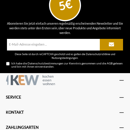
5€
Abonnieren Sie jetzt einfach unseren regelmäßig erscheinenden Newsletter und Sie
werden stets unter den Ersten sein, über neue Produkte und Angebote informiert
werden.
E-
Mail-
Adresse*
Diese Seite ist durch reCAPTCHA geschützt und es gelten die
Datenschutzrichtlinie
und
Nutzungsbedingungen
.
Ich habe die
Datenschutzbestimmungen
zur Kenntnis genommen und die
AGB
gelesen
und bin mit ihnen einverstanden.
SERVICE
KONTAKT
ZAHLUNGSARTEN