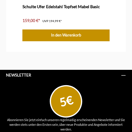
Durchschnittliche Bewertung von 4 von 5 Sternen
Dur
Schulte Ufer Edelstahl Topfset Mabel Basic
Ri
159,00 €*
36
UVP
194,99 €*
In den Warenkorb
NEWSLETTER
5€
Abonnieren Sie jetzt einfach unseren regelmäßig erscheinenden Newsletter und Sie
werden stets unter den Ersten sein, über neue Produkte und Angebote informiert
werden.