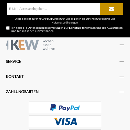
E-
Mail-
Adresse*
Diese Seite ist durch reCAPTCHA geschützt und es gelten die
Datenschutzrichtlinie
und
Nutzungsbedingungen
.
Ich habe die
Datenschutzbestimmungen
zur Kenntnis genommen und die
AGB
gelesen
und bin mit ihnen einverstanden.
SERVICE
KONTAKT
ZAHLUNGSARTEN