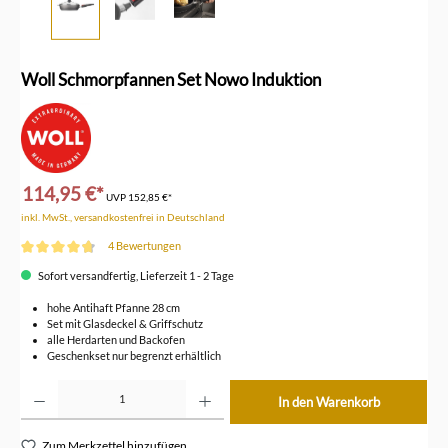
Woll Schmorpfannen Set Nowo Induktion
114,95 €*
UVP
152,85 €*
inkl. MwSt., versandkostenfrei in Deutschland
4 Bewertungen
Durchschnittliche Bewertung von 4.7 von 5 Sternen
Sofort versandfertig, Lieferzeit 1 - 2 Tage
hohe Antihaft Pfanne 28 cm
Set mit Glasdeckel & Griffschutz
alle Herdarten und Backofen
Geschenkset nur begrenzt erhältlich
Produkt Anzahl: Gib den gewünschten Wert ein oder benutze die Schaltflächen um die Anzahl z
In den Warenkorb
Zum Merkzettel hinzufügen