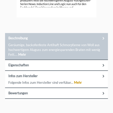
produziert Woll die hochwertigeren Aluguss-Kochgeschirr-
Serien Nowo, Induction Line und Logic nun auch für den
Fachhandel. Damit besonders haltbares und
energiesparendes Kochgeschirr entsteht, wird der Aluguss
auch heute noch in Deutschland in Handarbeit hergestellt.
Diese Art der Produktion ermöglicht es Woll, sehr stabile
Küchenutensilien zu fertigen. Sie enthalten keine
qualitätsmindernden Lufteinschlüsse. Das Kochen und
Braten gelingt dadurch besonders gleichmäßig, schnell und
energiesparend.
Beschreibung
Geräumige, backofenfeste Antihaft Schmorpfanne von Woll aus
hochwertigem Aluguss zum energiesparenden Braten mit wenig
Fett.…
Mehr
Eigenschaften
Infos zum Hersteller
Folgende Infos zum Hersteller sind verfübar...
Mehr
Bewertungen