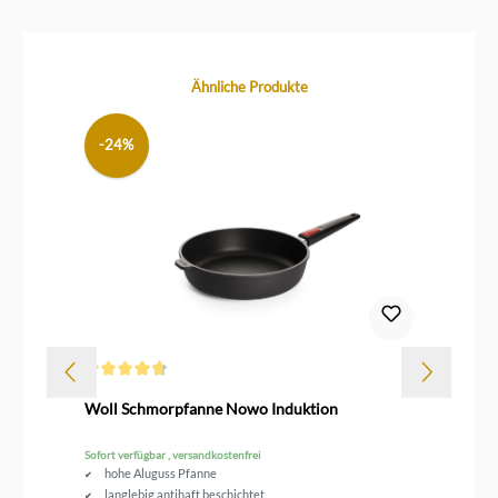
Produktgalerie überspringen
Ähnliche Produkte
-24%
Durchschnittliche Bewertung von 4.8 von 5 Sternen
Dur
Woll Schmorpfanne Nowo Induktion
Wo
Sofort verfügbar , versandkostenfrei
Sofo
hohe Aluguss Pfanne
langlebig antihaft beschichtet