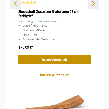
Durchschnittliche Bewertung von 4.9 von 5 Sternen
l
Skeppshult Gusseisen Bratpfanne 28 cm
Sk
Stahlgriff
Sofort verfügbar , versandkostenfrei
Sofo
große, flache Pfanne
Bratfläche 23,5 cm
Höhe 3,5 cm
Braten mit viel Geschmack
backofenfester Stahlgriff
175,00 €*
15
In den Warenkorb
Produktgalerie überspringen
Kunden kauften auch