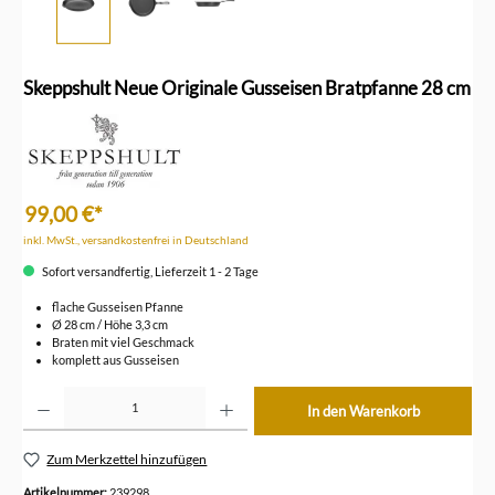
Skeppshult Neue Originale Gusseisen Bratpfanne 28 cm
99,00 €*
inkl. MwSt., versandkostenfrei in Deutschland
Sofort versandfertig, Lieferzeit 1 - 2 Tage
flache Gusseisen Pfanne
Ø 28 cm / Höhe 3,3 cm
Braten mit viel Geschmack
komplett aus Gusseisen
Produkt Anzahl: Gib den gewünschten Wert ein oder benutze die Schaltflächen um die Anzahl z
In den Warenkorb
Zum Merkzettel hinzufügen
Artikelnummer:
239298