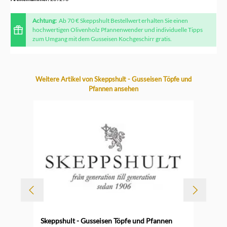
Achtung:
Ab 70 € Skeppshult Bestellwert erhalten Sie einen
hochwertigen Olivenholz Pfannenwender und individuelle Tipps
zum Umgang mit dem Gusseisen Kochgeschirr gratis.
Produktgalerie überspringen
Weitere Artikel von Skeppshult - Gusseisen Töpfe und
Pfannen ansehen
Skeppshult - Gusseisen Töpfe und Pfannen