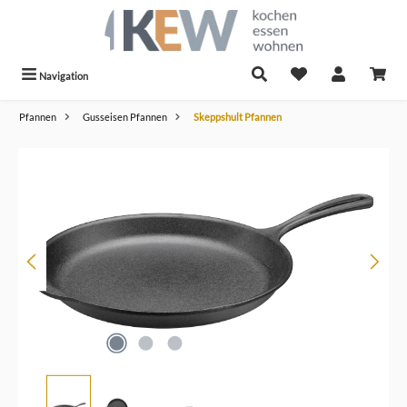
alt springen
Navigation
Pfannen
Gusseisen Pfannen
Skeppshult Pfannen
Bildergalerie überspringen