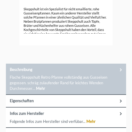
Ske
Skeppshult ist ein Spezialist für nicht emaillierte, rohe
Bra
Gusseisenpfannen. Kaum ein anderer Hersteller stellt
solche Pfannen in einer ähnlichen Qualität und Vielfalt her.
49,
Neben Bratpfannen produziert Skeppshult auch Töpfe,
Bräter und Küchenhelfer aus rohem Gusseisen. Alle
Kochgeschirrteile von Skeppshult haben den Vorteil, dass
sie sich für eine bewusste Ernährung besonders gut eignen
und nachhaltig produziert werden.
Beschreibung
Flache Skeppshult Retro Pfanne vollständig aus Gusseisen
gegossen. schräg zulaufender Rand für leichtes Wenden
Durchmesser…
Mehr
Eigenschaften
Infos zum Hersteller
Folgende Infos zum Hersteller sind verfübar...
Mehr