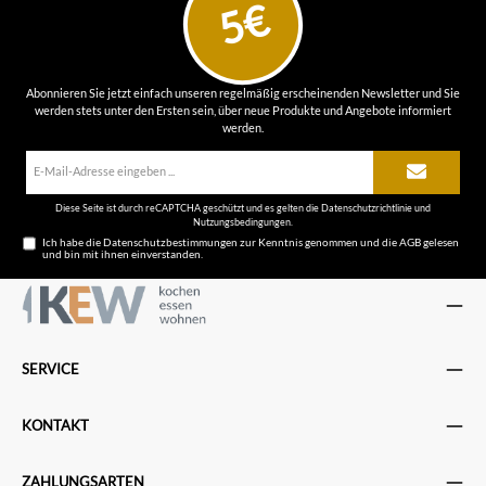
5€
Abonnieren Sie jetzt einfach unseren regelmäßig erscheinenden Newsletter und Sie
werden stets unter den Ersten sein, über neue Produkte und Angebote informiert
werden.
E-
Mail-
Adresse*
Diese Seite ist durch reCAPTCHA geschützt und es gelten die
Datenschutzrichtlinie
und
Nutzungsbedingungen
.
Ich habe die
Datenschutzbestimmungen
zur Kenntnis genommen und die
AGB
gelesen
und bin mit ihnen einverstanden.
SERVICE
KONTAKT
ZAHLUNGSARTEN