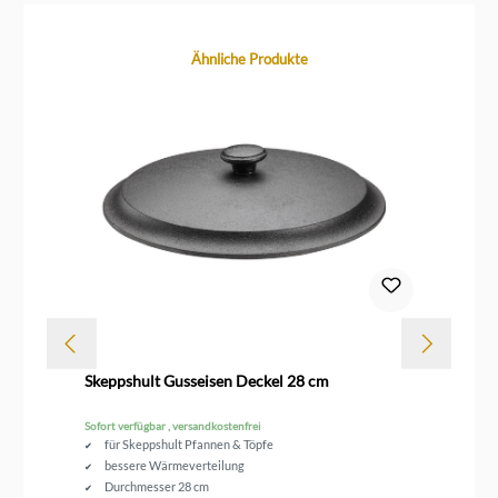
Produktgalerie überspringen
Ähnliche Produkte
Dur
Skeppshult Gusseisen Deckel 28 cm
Sk
Sofort verfügbar , versandkostenfrei
Sofo
für Skeppshult Pfannen & Töpfe
bessere Wärmeverteilung
Durchmesser 28 cm