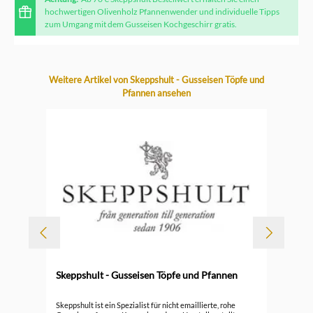
hochwertigen Olivenholz Pfannenwender und individuelle Tipps
zum Umgang mit dem Gusseisen Kochgeschirr gratis.
Produktgalerie überspringen
Weitere Artikel von Skeppshult - Gusseisen Töpfe und
Pfannen ansehen
Skeppshult - Gusseisen Töpfe und Pfannen
Ske
Skeppshult ist ein Spezialist für nicht emaillierte, rohe
Bra