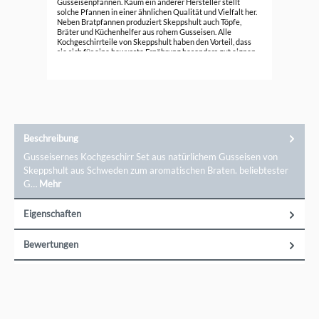
Gusseisenpfannen. Kaum ein anderer Hersteller stellt
solche Pfannen in einer ähnlichen Qualität und Vielfalt her.
49,
Neben Bratpfannen produziert Skeppshult auch Töpfe,
Bräter und Küchenhelfer aus rohem Gusseisen. Alle
Kochgeschirrteile von Skeppshult haben den Vorteil, dass
sie sich für eine bewusste Ernährung besonders gut eignen
und nachhaltig produziert werden.
Beschreibung
Gusseisernes Kochgeschirr Set aus natürlichem Gusseisen von
Skeppshult aus Schweden zum aromatischen Braten. beliebtester
G…
Mehr
Eigenschaften
Bewertungen