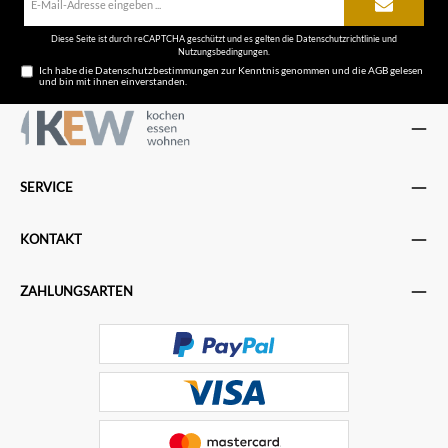
Mail-
Adresse*
Diese Seite ist durch reCAPTCHA geschützt und es gelten die
Datenschutzrichtlinie
und
Nutzungsbedingungen
.
Ich habe die
Datenschutzbestimmungen
zur Kenntnis genommen und die
AGB
gelesen
und bin mit ihnen einverstanden.
SERVICE
KONTAKT
ZAHLUNGSARTEN