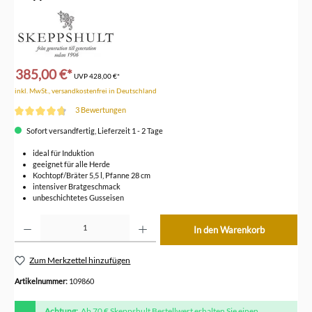
385,00 €*
UVP
428,00 €*
inkl. MwSt., versandkostenfrei in Deutschland
3 Bewertungen
Durchschnittliche Bewertung von 4.6 von 5 Sternen
Sofort versandfertig, Lieferzeit 1 - 2 Tage
ideal für Induktion
geeignet für alle Herde
Kochtopf/Bräter 5,5 l, Pfanne 28 cm
intensiver Bratgeschmack
unbeschichtetes Gusseisen
Produkt Anzahl: Gib den gewünschten Wert ein oder benutze die Schaltflächen um die Anzahl z
In den Warenkorb
Zum Merkzettel hinzufügen
Artikelnummer:
109860
Achtung:
Ab 70 € Skeppshult Bestellwert erhalten Sie einen