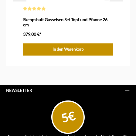
Durchschnittliche Bewertung von 5 von 5 Sternen
Skeppshult Gusseisen Set Topf und Pfanne 26
Sk
cm
c
379,00 €*
33
In den Warenkorb
NEWSLETTER
5€