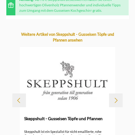
hochwertigen Olivenholz Pfannenwender und individuelle Tipps
zum Umgang mit dem Gusseisen Kochgeschirr gratis.
Produktgalerie überspringen
Weitere Artikel von Skeppshult - Gusseisen Töpfe und
Pfannen ansehen
Skeppshult - Gusseisen Töpfe und Pfannen
Ske
Skeppshult ist ein Spezialist für nicht emaillierte, rohe
Bra