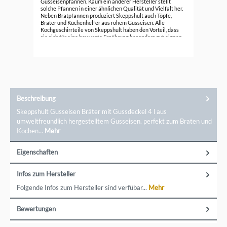
Gusseisenpfannen. Kaum ein anderer Hersteller stellt
solche Pfannen in einer ähnlichen Qualität und Vielfalt her.
49,
Neben Bratpfannen produziert Skeppshult auch Töpfe,
Bräter und Küchenhelfer aus rohem Gusseisen. Alle
Kochgeschirrteile von Skeppshult haben den Vorteil, dass
sie sich für eine bewusste Ernährung besonders gut eignen
und nachhaltig produziert werden.
Beschreibung
Skeppshult Gusseisen Bräter mit Gussdeckel 4 l aus
umweltfreundlich hergestelltem Gusseisen. perfekt zum Braten und
Kochen…
Mehr
Eigenschaften
Infos zum Hersteller
Folgende Infos zum Hersteller sind verfübar...
Mehr
Bewertungen