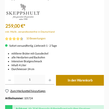
259,00 €*
inkl. MwSt., versandkostenfrei in Deutschland
10 Bewertungen
Durchschnittliche Bewertung von 4.6 von 5 Sternen
Sofort versandfertig, Lieferzeit 1 - 2 Tage
mittlerer Bräter mit Gussdeckel
alle Herdarten und Backofen
intensiver Bratgeschmack
Inhalt 4 Liter
Durchmesser 24 cm
Produkt Anzahl: Gib den gewünschten Wert ein oder benutze die Schaltflächen um die Anzahl z
In den Warenkorb
Zum Merkzettel hinzufügen
Artikelnummer:
105724
Achtung:
Ab 70 € Skeppshult Bestellwert erhalten Sie einen