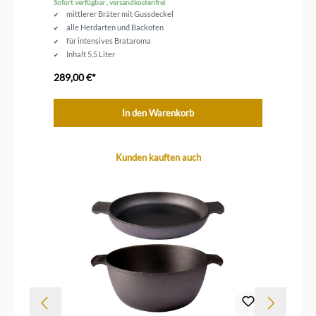
Sofort verfügbar , versandkostenfrei
Sofo
mittlerer Bräter mit Gussdeckel
alle Herdarten und Backofen
für intensives Brataroma
Inhalt 5,5 Liter
Durchmesser 28 cm
289,00 €*
42
In den Warenkorb
Produktgalerie überspringen
Kunden kauften auch