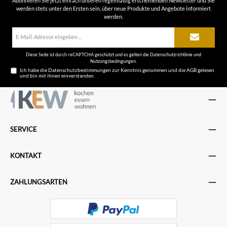
Abonnieren Sie jetzt einfach unseren regelmäßig erscheinenden Newsletter und Sie
werden stets unter den Ersten sein, über neue Produkte und Angebote informiert
werden.
E-
Mail-
Adresse*
Diese Seite ist durch reCAPTCHA geschützt und es gelten die
Datenschutzrichtlinie
und
Nutzungsbedingungen
.
Ich habe die
Datenschutzbestimmungen
zur Kenntnis genommen und die
AGB
gelesen
und bin mit ihnen einverstanden.
SERVICE
KONTAKT
ZAHLUNGSARTEN