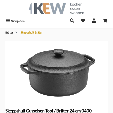
alt springen
Navigation
Bräter
Skeppshult Bräter
Bildergalerie überspringen
Skeppshult Gusseisen Topf / Bräter 24 cm 0400