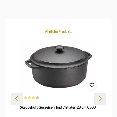
Produktgalerie überspringen
Ähnliche Produkte
Durchschnittliche Bewertung von 4.2 von 5 Sternen
Skeppshult Gusseisen Topf / Bräter 28 cm 0500
Sk