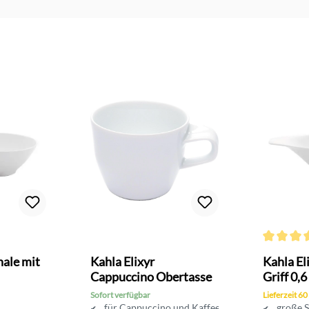
Durchschni
hale mit
Kahla Elixyr
Kahla El
Cappuccino Obertasse
Griff 0,6 
Sofort verfügbar
Lieferzeit 60
für Cappuccino und Kaffee
große S