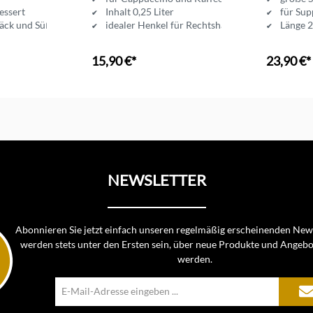
essert
Inhalt 0,25 Liter
für Sup
äck und Süßes
idealer Henkel für Rechtshänder
Länge 
15,90 €*
23,90 €*
nkorb
In den Warenkorb
In d
NEWSLETTER
Abonnieren Sie jetzt einfach unseren regelmäßig erscheinenden News
werden stets unter den Ersten sein, über neue Produkte und Angebo
werden.
E-
Mail-
Adresse*