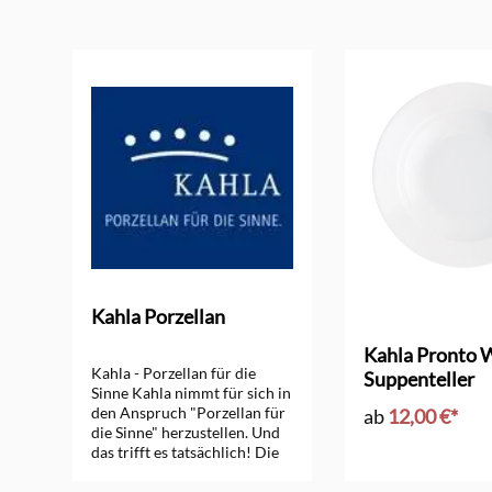
Produktgalerie überspringen
Kahla Porzellan
ng von 4 von 5 Sternen
Kahla Pronto 
Kahla - Porzellan für die
Suppenteller
Sinne Kahla nimmt für sich in
den Anspruch "Porzellan für
ab
12,00 €*
die Sinne" herzustellen. Und
das trifft es tatsächlich! Die
Design Formen und die bei
Kahla Porzellan verwendeten