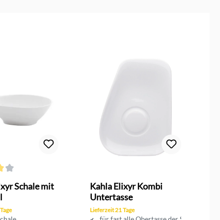
ttliche Bewertung von 4 von 5 Sternen
ixyr Schale mit
Kahla Elixyr Kombi
K
l
Untertasse
S
 Tage
Lieferzeit 21 Tage
Ni
chale
für fast alle Obertasse der Serie