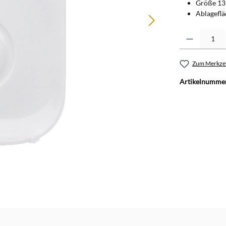
Größe 13
Ablageflä
Produkt Anzahl: G
Zum Merkzet
Artikelnumme