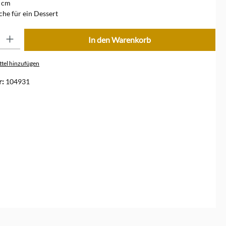
 cm
che für ein Dessert
ib den gewünschten Wert ein oder benutze die Schaltflächen um die Anzahl zu erhöhe
In den Warenkorb
tel hinzufügen
r:
104931