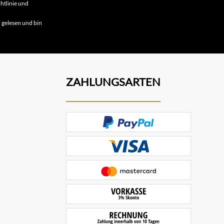
htlinie
und
B
gelesen und bin
ZAHLUNGSARTEN