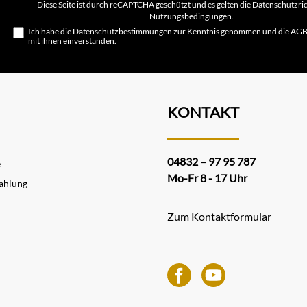
Diese Seite ist durch reCAPTCHA geschützt und es gelten die
Datenschutzric
Nutzungsbedingungen
.
Ich habe die
Datenschutzbestimmungen
zur Kenntnis genommen und die
AG
mit ihnen einverstanden.
KONTAKT
04832 – 97 95 787
e
Mo-Fr 8 - 17 Uhr
ahlung
Zum Kontaktformular