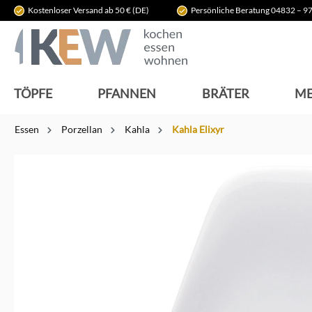
Kostenloser Versand ab 50 € (DE)
Persönliche Beratung 04832 – 97
springen
Zur Hauptnavigation springen
TÖPFE
PFANNEN
BRÄTER
ME
Essen
Porzellan
Kahla
Kahla Elixyr
Bildergalerie überspringen