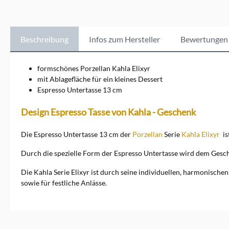
Materialien sprechen sowohl
die Augen als auch den
Tastsinn an. Neben Optik und
Haptik kommt aber auch der
Beschreibung
Infos zum Hersteller
Bewertungen
Geschmackssinn nicht zu
kurz. Seit der Übernahme der
von Kahla, durch einen
formschönes Porzellan Kahla Elixyr
ehemaligen führenden
mit Ablagefläche für ein kleines Dessert
Mitarbeiter
Espresso Untertasse 13 cm
von&nbsp;Rosenthal
Porzellan,&nbsp;hat die
Marke bereits über 100
Design Espresso Tasse von Kahla - Geschenk
nationale und internationale
Design Preise erhalten. Seit
Die Espresso Untertasse 13 cm der
Porzellan
Serie
Kahla Elixyr
is
1844 wird in Kahla /
Thüringen Porzellan
Durch die spezielle Form der Espresso Untertasse wird dem Geschi
gefertigt. Noch gibt es ein
paar alte Serien, teilweise
Die Kahla Serie Elixyr ist durch seine individuellen, harmonische
noch aus DDR Zeiten. Kahla
sowie für festliche Anlässe.
steht aber heute für
hochwertiges Porzellan für
die unterschiedlichen
Geschmäcker. Dabei ist das
Geschirr gleichzeitig schön,