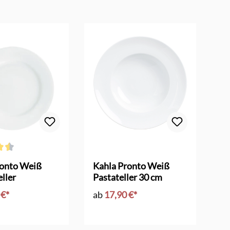
ttliche Bewertung von 4.4 von 5 Sternen
ronto Weiß
Kahla Pronto Weiß
Ka
ller
Pastateller 30 cm
Ei
 €*
ab
17,90 €*
a