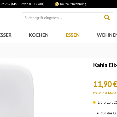
 95 787 (Mo – Fr von 8 – 17 Uhr)
Kauf auf Rechnung
SSER
KOCHEN
ESSEN
WOHNE
Kahla Eli
11,90 €
Preise inkl. MwSt
Lieferzeit 2
für die E