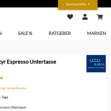
Service/Hilfe
N
SALE %
RATGEBER
MARKEN
xyr Espresso Untertasse
*
. zzgl. Versandkosten
1 Tage
spresso Obertasse