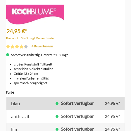
24,95 €*
Preise inkl. MwSt. zzgl. Versandkosten
4 Bewertungen
Durchschnittliche Bewertung von 4.2 von 5 Sternen
Sofort versandfertig, Lieferzeit 1 - 2 Tage
großes Kunststoff Faltbrett
schneiden & direkt einfüllen
Größe 43 x 24 cm
in vielen Farben erhältlich
spülmaschinengeeignet
auswählen
Farbe
Sofort verfügbar
blau
24,95 €*
Sofort verfügbar
anthrazit
24,95 €*
Sofort verfügbar
lila
24,95 €*