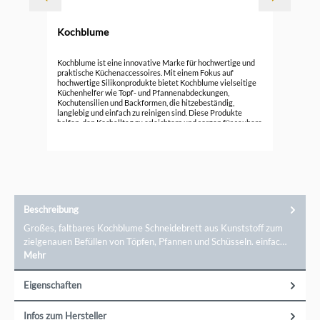
Kochblume
Koc
Kochblume ist eine innovative Marke für hochwertige und
praktische Küchenaccessoires. Mit einem Fokus auf
hochwertige Silikonprodukte bietet Kochblume vielseitige
15,
Küchenhelfer wie Topf- und Pfannenabdeckungen,
Kochutensilien und Backformen, die hitzebeständig,
langlebig und einfach zu reinigen sind. Diese Produkte
helfen, den Kochalltag zu erleichtern und sorgen für saubere
Küchenumgebung. Entdecken Sie die funktionale Eleganz
von Kochblume und verbessern Sie Ihre Koch- und
Backerlebnisse mit cleverem Design.
Beschreibung
Großes, faltbares Kochblume Schneidebrett aus Kunststoff zum
zielgenauen Befüllen von Töpfen, Pfannen und Schüsseln. einfac…
Mehr
Eigenschaften
Infos zum Hersteller