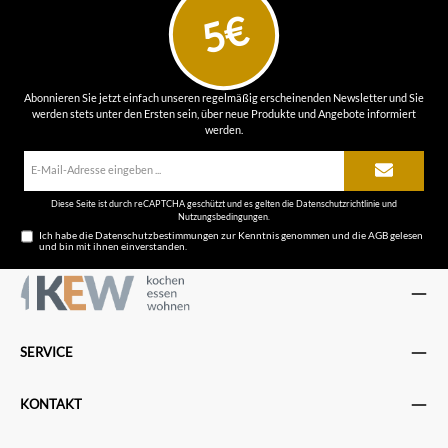
5€
Abonnieren Sie jetzt einfach unseren regelmäßig erscheinenden Newsletter und Sie
werden stets unter den Ersten sein, über neue Produkte und Angebote informiert
werden.
E-
Mail-
Adresse*
Diese Seite ist durch reCAPTCHA geschützt und es gelten die
Datenschutzrichtlinie
und
Nutzungsbedingungen
.
Ich habe die
Datenschutzbestimmungen
zur Kenntnis genommen und die
AGB
gelesen
und bin mit ihnen einverstanden.
SERVICE
KONTAKT