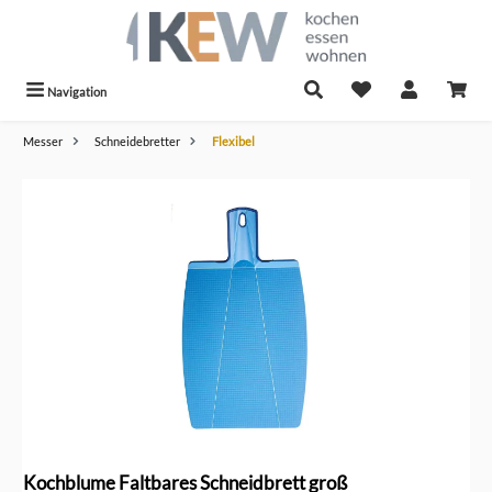
alt springen
Navigation
Messer
Schneidebretter
Flexibel
Bildergalerie überspringen
Kochblume Faltbares Schneidbrett groß