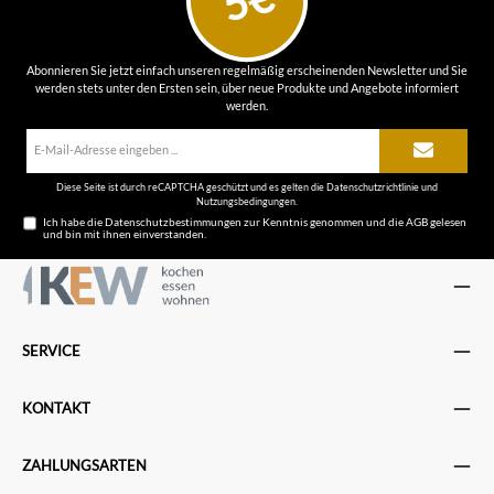
5€
Abonnieren Sie jetzt einfach unseren regelmäßig erscheinenden Newsletter und Sie
werden stets unter den Ersten sein, über neue Produkte und Angebote informiert
werden.
E-
Mail-
Adresse*
Diese Seite ist durch reCAPTCHA geschützt und es gelten die
Datenschutzrichtlinie
und
Nutzungsbedingungen
.
Ich habe die
Datenschutzbestimmungen
zur Kenntnis genommen und die
AGB
gelesen
und bin mit ihnen einverstanden.
SERVICE
KONTAKT
ZAHLUNGSARTEN