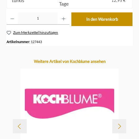
türkis
12,95 €*
Tage
Produkt Anzahl: Gib den gewünschten Wert ein oder benutze die Schaltflächen um die Anzahl z
In den Warenkorb
Zum Merkzettel hinzufügen
Artikelnummer:
127443
Produktgalerie überspringen
Weitere Artikel von Kochblume ansehen