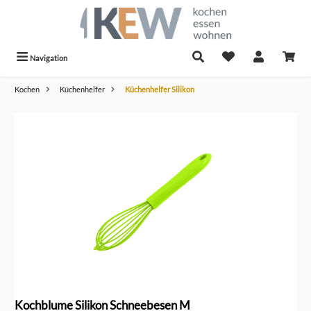
alt springen
Navigation
Kochen
Küchenhelfer
Küchenhelfer Silikon
Bildergalerie überspringen
Kochblume Silikon Schneebesen M