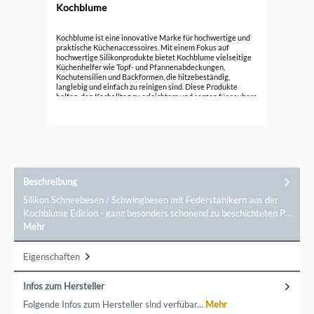
Kochblume
Koc
Kochblume ist eine innovative Marke für hochwertige und
praktische Küchenaccessoires. Mit einem Fokus auf
hochwertige Silikonprodukte bietet Kochblume vielseitige
15,
Küchenhelfer wie Topf- und Pfannenabdeckungen,
Kochutensilien und Backformen, die hitzebeständig,
langlebig und einfach zu reinigen sind. Diese Produkte
helfen, den Kochalltag zu erleichtern und sorgen für saubere
Küchenumgebung. Entdecken Sie die funktionale Eleganz
von Kochblume und verbessern Sie Ihre Koch- und
Backerlebnisse mit cleverem Design.
Beschreibung
Silikon Schneebesen / Schwingbesen mit Federstahlkern aus der
Kochblume Edition - ganz besonders schonend zu beschichteten P…
Mehr
Eigenschaften
Infos zum Hersteller
Folgende Infos zum Hersteller sind verfübar...
Mehr