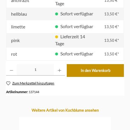
anthrazit
13,50 €*
Tage
Sofort verfügbar
hellblau
13,50 €*
Sofort verfügbar
limette
13,50 €*
Lieferzeit 14
pink
13,50 €*
Tage
Sofort verfügbar
rot
13,50 €*
Produkt Anzahl: Gib den gewünschten Wert ein oder benutze die Schaltflächen um die Anzahl z
In den Warenkorb
Zum Merkzettel hinzufügen
Artikelnummer:
137144
Produktgalerie überspringen
Weitere Artikel von Kochblume ansehen