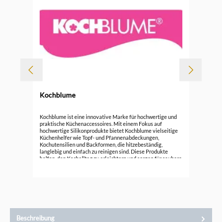
Kochblume
Koc
Kochblume ist eine innovative Marke für hochwertige und
praktische Küchenaccessoires. Mit einem Fokus auf
hochwertige Silikonprodukte bietet Kochblume vielseitige
15,
Küchenhelfer wie Topf- und Pfannenabdeckungen,
Kochutensilien und Backformen, die hitzebeständig,
langlebig und einfach zu reinigen sind. Diese Produkte
helfen, den Kochalltag zu erleichtern und sorgen für saubere
Küchenumgebung. Entdecken Sie die funktionale Eleganz
von Kochblume und verbessern Sie Ihre Koch- und
Backerlebnisse mit cleverem Design.
Beschreibung