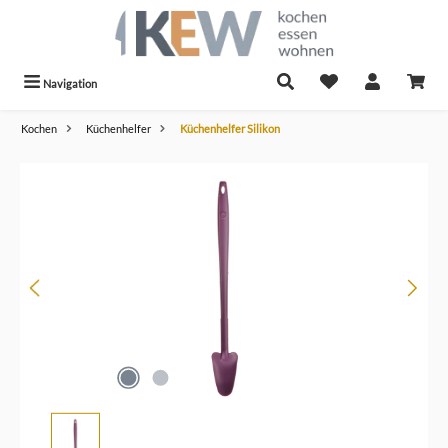
alt springen
Navigation
Kochen
Küchenhelfer
Küchenhelfer Silikon
Bildergalerie überspringen