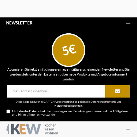
NEWSLETTER
5€
Abonnieren Sie jetzt einfach unseren regelmäßig erscheinenden Newsletter und Sie
werden stets unter den Ersten sein, über neue Produkte und Angebote informiert
werden.
E-
Mail-
Adresse*
Diese Seite ist durch reCAPTCHA geschützt und es gelten die
Datenschutzrichtlinie
und
Nutzungsbedingungen
.
Ich habe die
Datenschutzbestimmungen
zur Kenntnis genommen und die
AGB
gelesen
und bin mit ihnen einverstanden.