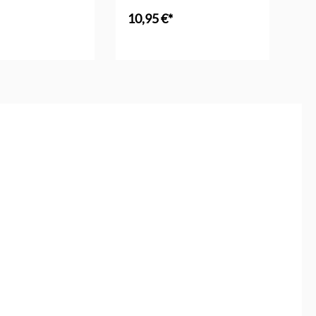
10,95 €*
16