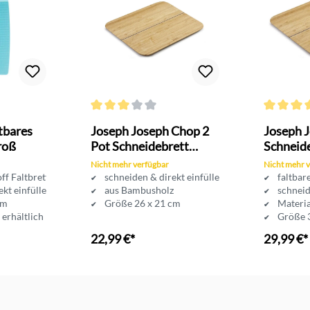
Bewertung von 4.2 von 5 Sternen
Durchschnittliche Bewertung von 3 von 5 Sternen
Durchschni
tbares
Joseph Joseph Chop 2
Joseph 
roß
Pot Schneidebrett
Schneid
faltbar
Nicht mehr verfügbar
Nicht mehr 
ff Faltbrett
schneiden & direkt einfüllen
faltbar
ekt einfüllen
aus Bambusholz
schneid
cm
Größe 26 x 21 cm
Materi
 erhältlich
Größe 
eeignet
22,99 €*
29,99 €*