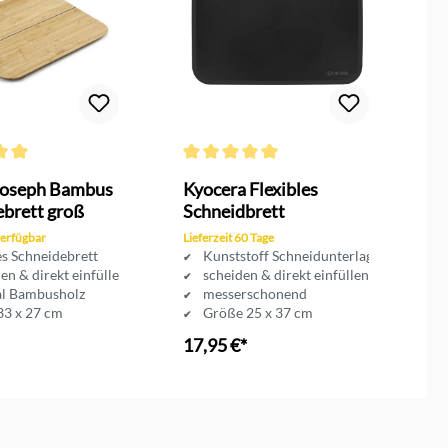
ttliche Bewertung von 5 von 5 Sternen
Durchschnittliche Bewertung von 5 von 5 
Joseph Bambus
Kyocera Flexibles
ebrett groß
Schneidbrett
verfügbar
Lieferzeit 60 Tage
es Schneidebrett
Kunststoff Schneidunterlage
en & direkt einfüllen
scheiden & direkt einfüllen
al Bambusholz
messerschonend
33 x 27 cm
Größe 25 x 37 cm
17,95 €*
In den Warenkorb