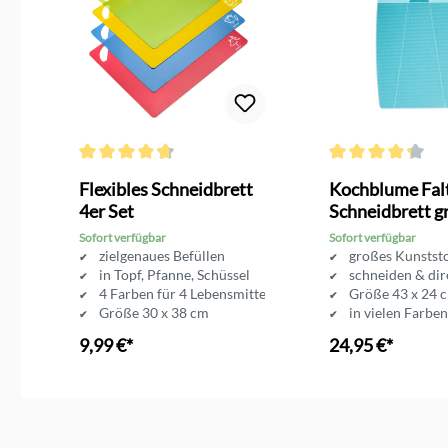
Durchschnittliche Bewertung von 4.7 von 5 Sternen
Durchschnittliche 
Flexibles Schneidbrett
Kochblume Fal
4er Set
Schneidbrett g
Sofort verfügbar
Sofort verfügbar
zielgenaues Befüllen
großes Kunststo
in Topf, Pfanne, Schüssel
schneiden & dir
4 Farben für 4 Lebensmittel
Größe 43 x 24 
Größe 30 x 38 cm
in vielen Farben
spülmaschineng
9,99 €*
24,95 €*
In den Warenkorb