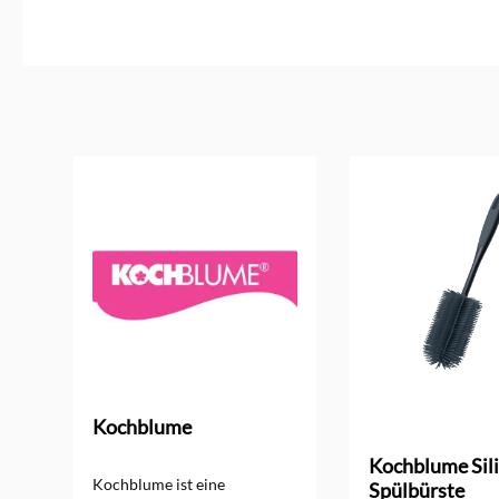
Produktgalerie überspringen
Kochblume
ng von 5 von 5 Sternen
Kochblume Sil
Kochblume ist eine
Spülbürste