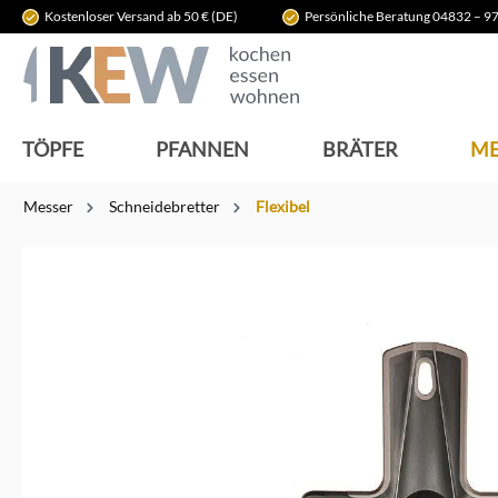
Kostenloser Versand ab 50 € (DE)
Persönliche Beratung 04832 – 97
springen
Zur Hauptnavigation springen
TÖPFE
PFANNEN
BRÄTER
ME
Messer
Schneidebretter
Flexibel
Bildergalerie überspringen