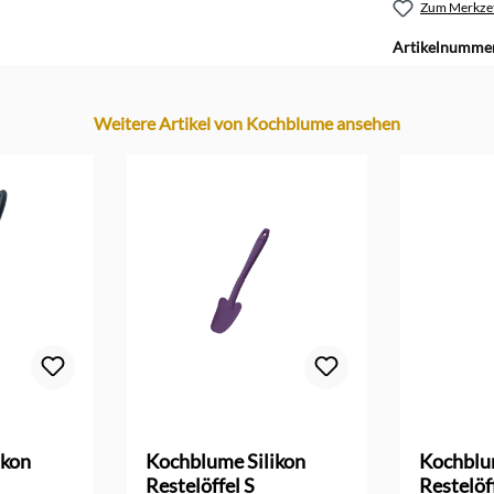
Zum Merkzet
Artikelnumme
Weitere Artikel von Kochblume ansehen
ikon
Kochblume Silikon
Kochblu
Restelöffel S
Restelöf