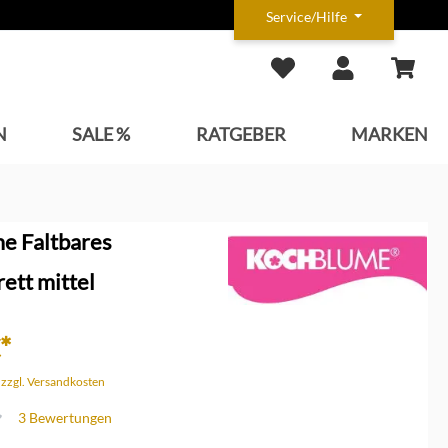
Service/Hilfe
N
SALE %
RATGEBER
MARKEN
e Faltbares
ett mittel
*
. zzgl. Versandkosten
3 Bewertungen
che Bewertung von 4.3 von 5 Sternen