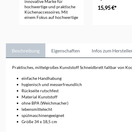
innovative Marke für
hochwertige und praktische
15,95 €*
Küchenaccessoires. Mit
einem Fokus auf hochwertige
Silikonprodukte bietet
Kochblume vielseitige
Küchenhelfer wie Topf- und
Pfannenabdeckungen,
Kochutensilien und
Backformen, die
Beschreibung
Eigenschaften
Infos zum Herstelle
hitzebeständig, langlebig und
einfach zu reinigen sind.
Diese Produkte helfen, den
Praktisches, mittelgroßes Kunststoff Schneidbrett faltbar von K
Kochalltag zu erleichtern und
sorgen für saubere
einfache Handhabung
Küchenumgebung. Entdecken
hygienisch und messerfreundlich
Sie die funktionale Eleganz
Rückseite rutschfest
von Kochblume und
Material Kunststoff
verbessern Sie Ihre Koch-
und Backerlebnisse mit
ohne BPA (Weichmacher)
cleverem Design.
lebensmittelecht
spülmaschinengeeignet
Größe 34 x 18,5 cm