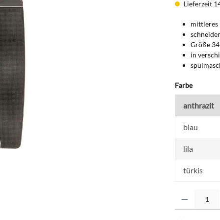
Lieferzeit 1
mittleres
schneiden
Größe 34
in versch
spülmasc
auswähl
Farbe
anthrazit
blau
lila
türkis
Produkt Anzahl: G