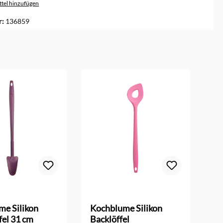
tel hinzufügen
r:
136859
me Silikon
Kochblume Silikon
Ko
fel 31 cm
Backlöffel
Fi