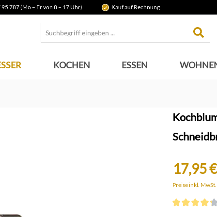
 95 787 (Mo – Fr von 8 – 17 Uhr)
Kauf auf Rechnung
SSER
KOCHEN
ESSEN
WOHNE
Kochblum
Schneidbr
17,95 €
Preise inkl. MwSt
Durchschnittli