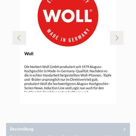
Woll
Durc
Wol
Die Norbert Woll GmbH produziert seit 1979 Aluguss-
Kochgeschirr in Made-in-Germany-Qualität. Nachdem es
die in echter Handarbeit hergestellten Woll-Pfannen, -Töpfe
139
und -Bräter ursprünglich nur im Direktvertrieb gab,
produziert Woll die hochwertigeren Aluguss-Kochgeschirr-
Serien Nowo, Induction Line und Logic nun auch für den
Fachhandel. Damit besonders haltbares und
energiesparendes Kochgeschirr entsteht, wird der Aluguss
auch heute noch in Deutschland in Handarbeit hergestellt.
Diese Art der Produktion ermöglicht es Woll, sehr stabile
Küchenutensilien zu fertigen. Sie enthalten keine
qualitätsmindernden Lufteinschlüsse. Das Kochen und
Braten gelingt dadurch besonders gleichmäßig, schnell und
energiesparend.
Beschreibung