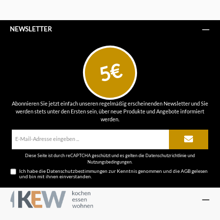
NEWSLETTER
5€
Abonnieren Sie jetzt einfach unseren regelmäßig erscheinenden Newsletter und Sie
werden stets unter den Ersten sein, über neue Produkte und Angebote informiert
werden.
E-
Mail-
Adresse*
Diese Seite ist durch reCAPTCHA geschützt und es gelten die
Datenschutzrichtlinie
und
Nutzungsbedingungen
.
Ich habe die
Datenschutzbestimmungen
zur Kenntnis genommen und die
AGB
gelesen
und bin mit ihnen einverstanden.