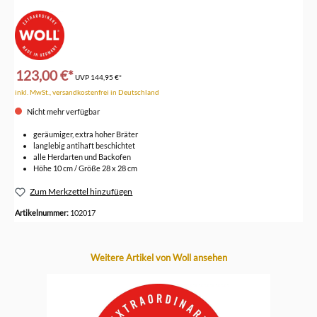
123,00 €*
UVP
144,95 €*
inkl. MwSt., versandkostenfrei in Deutschland
Nicht mehr verfügbar
geräumiger, extra hoher Bräter
langlebig antihaft beschichtet
alle Herdarten und Backofen
Höhe 10 cm / Größe 28 x 28 cm
Zum Merkzettel hinzufügen
Artikelnummer:
102017
Produktgalerie überspringen
Weitere Artikel von Woll ansehen