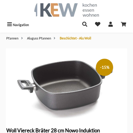
alt springen
Navigation
Pfannen
Aluguss Pfannen
Beschichtet - Alu Woll
Bildergalerie überspringen
-15%
Woll Viereck Bräter 28 cm Nowo Induktion