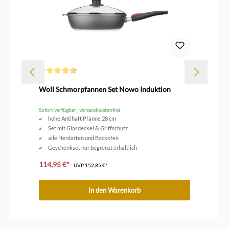
Durchschnittliche Bewertung von 4.7 von 5 Sternen
Dur
Woll Schmorpfannen Set Nowo Induktion
Wo
Sofort verfügbar , versandkostenfrei
Sofo
hohe Antihaft Pfanne 28 cm
Set mit Glasdeckel & Griffschutz
alle Herdarten und Backofen
Geschenkset nur begrenzt erhältlich
114,95 €*
ab
UVP
152,85 €*
In den Warenkorb