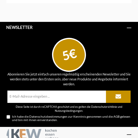
NEWSLETTER
5€
Abonnieren Sie jetzt einfach unseren regelmäßig erscheinenden Newsletter und Sie
werden stets unter den Ersten sein, über neue Produkte und Angebote informiert
werden.
E-
Mail-
Adresse*
Diese Seite ist durch reCAPTCHA geschützt und es gelten die
Datenschutzrichtlinie
und
Nutzungsbedingungen
.
Ich habe die
Datenschutzbestimmungen
zur Kenntnis genommen und die
AGB
gelesen
und bin mit ihnen einverstanden.