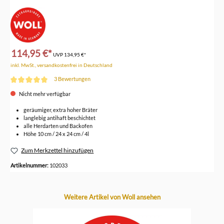
114,95 €*
UVP
134,95 €*
inkl. MwSt., versandkostenfrei in Deutschland
3 Bewertungen
Durchschnittliche Bewertung von 5 von 5 Sternen
Nicht mehr verfügbar
geräumiger, extra hoher Bräter
langlebig antihaft beschichtet
alle Herdarten und Backofen
Höhe 10 cm / 24 x 24 cm / 4l
Zum Merkzettel hinzufügen
Artikelnummer:
102033
Produktgalerie überspringen
Weitere Artikel von Woll ansehen