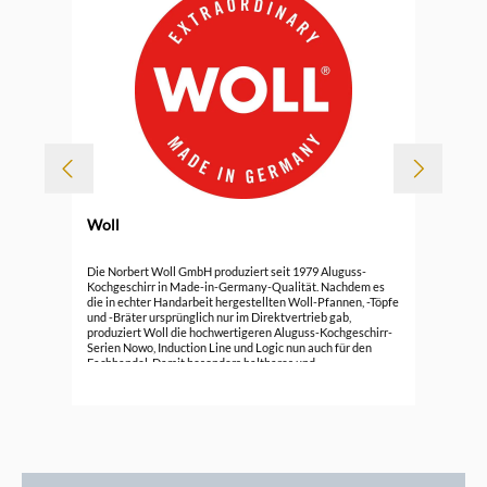
Woll
Durc
Wol
Die Norbert Woll GmbH produziert seit 1979 Aluguss-
Kochgeschirr in Made-in-Germany-Qualität. Nachdem es
die in echter Handarbeit hergestellten Woll-Pfannen, -Töpfe
139
und -Bräter ursprünglich nur im Direktvertrieb gab,
produziert Woll die hochwertigeren Aluguss-Kochgeschirr-
Serien Nowo, Induction Line und Logic nun auch für den
Fachhandel. Damit besonders haltbares und
energiesparendes Kochgeschirr entsteht, wird der Aluguss
auch heute noch in Deutschland in Handarbeit hergestellt.
Diese Art der Produktion ermöglicht es Woll, sehr stabile
Küchenutensilien zu fertigen. Sie enthalten keine
qualitätsmindernden Lufteinschlüsse. Das Kochen und
Braten gelingt dadurch besonders gleichmäßig, schnell und
energiesparend.