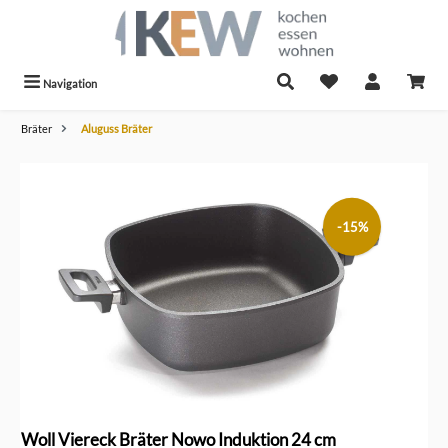
alt springen
Navigation
Bräter
Aluguss Bräter
Bildergalerie überspringen
-15%
Woll Viereck Bräter Nowo Induktion 24 cm