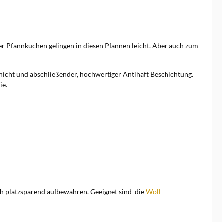
er Pfannkuchen gelingen in diesen Pfannen leicht. Aber auch zum
icht und abschließender, hochwertiger Antihaft Beschichtung.
ie.
ich platzsparend aufbewahren. Geeignet sind die
Woll