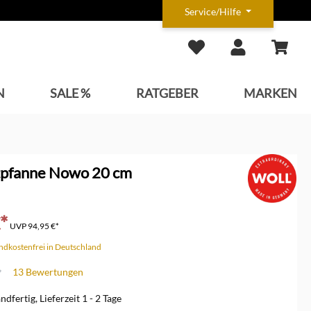
Service/Hilfe
N
SALE %
RATGEBER
MARKEN
tpfanne Nowo 20 cm
*
UVP
94,95 €*
andkostenfrei in Deutschland
13 Bewertungen
che Bewertung von 4.6 von 5 Sternen
dfertig, Lieferzeit 1 - 2 Tage