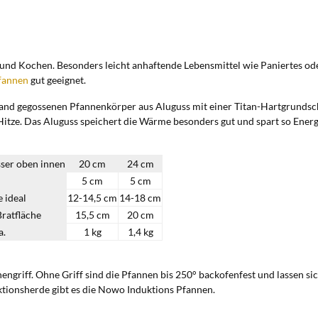
und Kochen. Besonders leicht anhaftende Lebensmittel wie Paniertes od
fannen
gut geeignet.
and gegossenen Pfannenkörper aus Aluguss mit einer Titan-Hartgrundsch
itze. Das Aluguss speichert die Wärme besonders gut und spart so Energ
er oben innen
20 cm
24 cm
5 cm
5 cm
 ideal
12-14,5 cm
14-18 cm
Bratfläche
15,5 cm
20 cm
a.
1 kg
1,4 kg
ngriff. Ohne Griff sind die Pfannen bis 250° backofenfest und lassen s
ktionsherde gibt es die Nowo Induktions Pfannen.