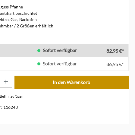
uguss Pfanne
 antihaft beschichtet
ektro, Gas, Backofen
ehmbar / 2 Größen erhältlich
len
Sofort verfügbar
82,95 €*
Sofort verfügbar
86,95 €*
ib den gewünschten Wert ein oder benutze die Schaltflächen um die Anzahl zu erhöhe
In den Warenkorb
tel hinzufügen
r:
116243