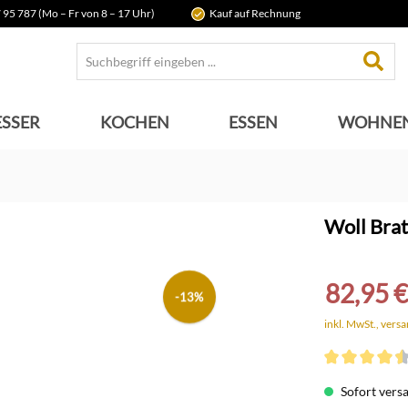
 95 787 (Mo – Fr von 8 – 17 Uhr)
Kauf auf Rechnung
SSER
KOCHEN
ESSEN
WOHNE
Woll Bra
82,95 €
-13%
inkl. MwSt., vers
Durchschnittli
Sofort versan