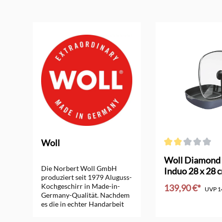
Produktgalerie überspringen
Woll
ng von 5 von 5 Sternen
Durchschnittliche
d
Woll Diamond 
Die Norbert Woll GmbH
Induo 28 x 28 
produziert seit 1979 Aluguss-
Kochgeschirr in Made-in-
139,90 €*
UVP
1
Germany-Qualität. Nachdem
es die in echter Handarbeit
hergestellten Woll-Pfannen, -
Töpfe und -Bräter