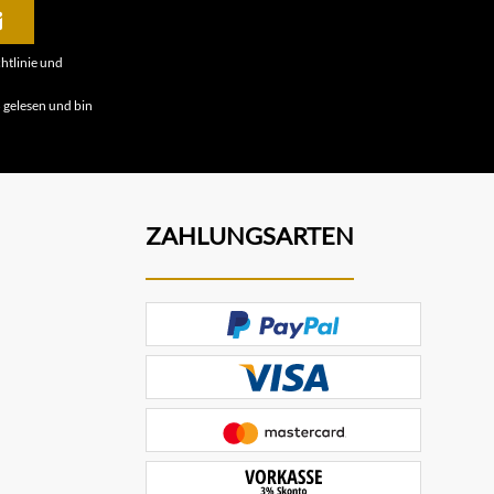
htlinie
und
B
gelesen und bin
ZAHLUNGSARTEN