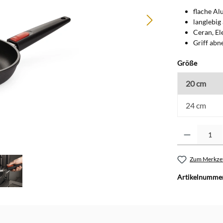
flache Al
langlebig
Ceran, El
Griff abn
auswäh
Größe
20 cm
24 cm
Produkt Anzahl: G
Zum Merkzet
Artikelnumme