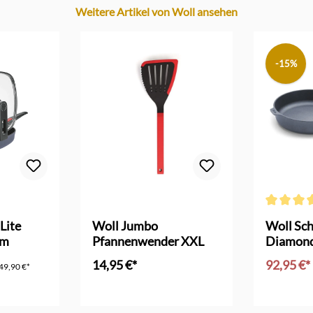
Weitere Artikel von Woll ansehen
-15%
 Bewertung von 2 von 5 Sternen
Durchschni
Lite
Woll Jumbo
Woll Sc
cm
Pfannenwender XXL
Diamond 
cm
14,95 €*
92,95 €*
49,90 €*
In den Warenkorb