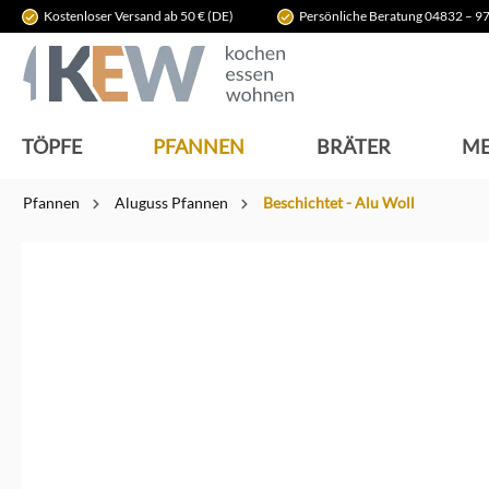
Kostenloser Versand ab 50 € (DE)
Persönliche Beratung 04832 – 97
springen
Zur Hauptnavigation springen
TÖPFE
PFANNEN
BRÄTER
ME
Pfannen
Aluguss Pfannen
Beschichtet - Alu Woll
Bildergalerie überspringen