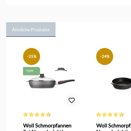
Ähnliche Produkte
Produktgalerie überspringen
-25%
-24%
TIPP
g von 5 von 5 Sternen
Durchschnittliche Bewertung von 4.7 von 5 Sternen
Durchschnittliche 
Woll Schmorpfannen
Woll Schmorpf