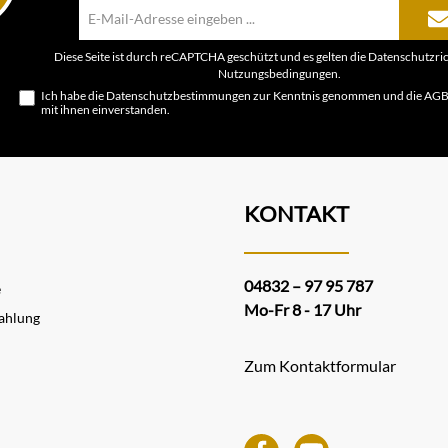
E-
Mail-
Adresse*
Diese Seite ist durch reCAPTCHA geschützt und es gelten die
Datenschutzric
Nutzungsbedingungen
.
Ich habe die
Datenschutzbestimmungen
zur Kenntnis genommen und die
AG
mit ihnen einverstanden.
KONTAKT
04832 – 97 95 787
e
Mo-Fr 8 - 17 Uhr
ahlung
Zum Kontaktformular