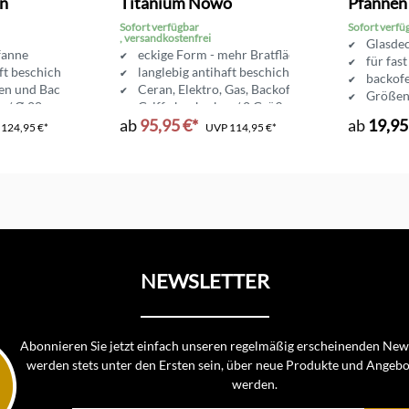
n
Titanium Nowo
Pfannen
Sofort verfügbar
Sofort verfü
, versandkostenfrei
Glasdec
fanne
eckige Form - mehr Bratfläche
für fas
ft beschichtet
langlebig antihaft beschichtet
backofe
ten und Backofen
Ceran, Elektro, Gas, Backofen
Größen
r / Ø 28 cm
Griff abnehmbar / 2 Größen erhältlich
ab
95,95 €*
ab
19,95
P
124,95 €*
UVP
114,95 €*
NEWSLETTER
Abonnieren Sie jetzt einfach unseren regelmäßig erscheinenden News
werden stets unter den Ersten sein, über neue Produkte und Angebo
werden.