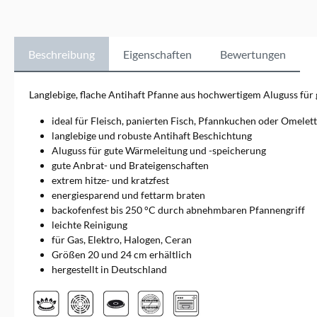
ursprünglich nur im
Direktvertrieb gab,
produziert Woll die
hochwertigeren Aluguss-
Beschreibung
Eigenschaften
Bewertungen
Kochgeschirr-Serien Nowo,
Induction Line und Logic nun
auch für den Fachhandel.
Langlebige, flache Antihaft Pfanne aus hochwertigem Aluguss für 
Damit besonders haltbares
und energiesparendes
ideal für Fleisch, panierten Fisch, Pfannkuchen oder Omelet
Kochgeschirr entsteht, wird
langlebige und robuste Antihaft Beschichtung
der Aluguss auch heute noch
Aluguss für gute Wärmeleitung und -speicherung
in Deutschland in Handarbeit
gute Anbrat- und Brateigenschaften
hergestellt. Diese Art der
Produktion ermöglicht es
extrem hitze- und kratzfest
Woll, sehr stabile
energiesparend und fettarm braten
Küchenutensilien zu fertigen.
backofenfest bis 250 °C durch abnehmbaren Pfannengriff
Sie enthalten keine
leichte Reinigung
qualitätsmindernden
für Gas, Elektro, Halogen, Ceran
Lufteinschlüsse. Das Kochen
Größen 20 und 24 cm erhältlich
und Braten gelingt dadurch
besonders gleichmäßig,
hergestellt in Deutschland
schnell und energiesparend.