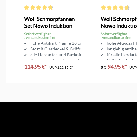
g von 5 von 5 Sternen
Durchschnittliche Bewertung von 4.7 von 5 Sternen
Durchschnittliche 
Woll Schmorpfannen
Woll Schmorpf
Set Nowo Induktion
Nowo Induktio
Sofort verfügbar
Sofort verfügbar
, versandkostenfrei
, versandkostenfrei
e
hohe Antihaft Pfanne 28 cm
hohe Aluguss P
 Griff
Set mit Glasdeckel & Griffschutz
langlebig antiha
kofen
alle Herdarten und Backofen
für alle Herdar
Geschenkset nur begrenzt erhältlich
Griff abnehmba
114,95 €*
ab
94,95 €*
UVP
152,85 €*
UV
In den Warenkorb