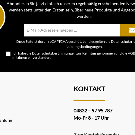
Abonnieren Sie jetzt einfach unseren regelmäßig erscheinenden News
werden stets unter den Ersten sein, über neue Produkte und Angebo
werden.
E-
Mail-
Adresse*
Diese Seite ist durch reCAPTCHA geschützt und es gelten die
Datenschutzric
Nutzungsbedingungen
.
Ich habe die
Datenschutzbestimmungen
zur Kenntnis genommen und die
AG
mit ihnen einverstanden.
KONTAKT
04832 – 97 95 787
e
Mo-Fr 8 - 17 Uhr
ahlung
Zum Kontaktformular