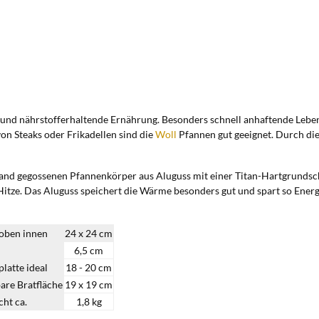
e und nährstofferhaltende Ernährung. Besonders schnell anhaftende Leben
on Steaks oder Frikadellen sind die
Woll
Pfannen gut geeignet. Durch die
Größe.
and gegossenen Pfannenkörper aus Aluguss mit einer Titan-Hartgrundsch
itze. Das Aluguss speichert die Wärme besonders gut und spart so Energ
oben innen
24 x 24 cm
6,5 cm
latte ideal
18 - 20 cm
are Bratfläche
19 x 19 cm
ht ca.
1,8 kg