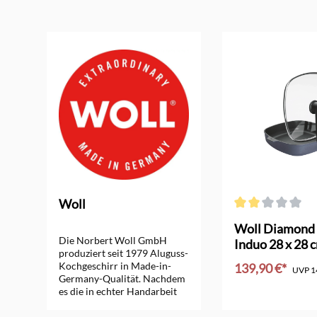
Produktgalerie überspringen
Woll
ng von 5 von 5 Sternen
Durchschnittliche
d
Woll Diamond 
Die Norbert Woll GmbH
Induo 28 x 28 
produziert seit 1979 Aluguss-
Kochgeschirr in Made-in-
139,90 €*
UVP
1
Germany-Qualität. Nachdem
es die in echter Handarbeit
hergestellten Woll-Pfannen, -
Töpfe und -Bräter