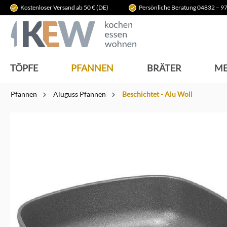
Kostenloser Versand ab 50 € (DE)
Persönliche Beratung 04832 – 97
springen
Zur Hauptnavigation springen
TÖPFE
PFANNEN
BRÄTER
ME
Pfannen
Aluguss Pfannen
Beschichtet - Alu Woll
Bildergalerie überspringen