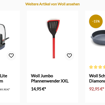
Weitere Artikel von Woll ansehen
-15%
 Bewertung von 2 von 5 Sternen
Durchschni
Lite
Woll Jumbo
Woll Sc
cm
Pfannenwender XXL
Diamond 
cm
14,95 €*
92,95 €*
49,90 €*
In den Warenkorb