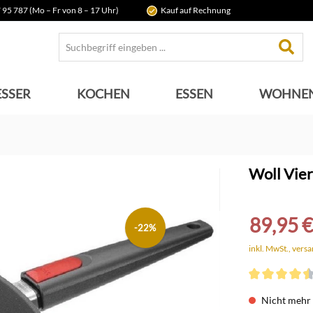
 95 787 (Mo – Fr von 8 – 17 Uhr)
Kauf auf Rechnung
SSER
KOCHEN
ESSEN
WOHNE
Woll Vie
89,95 €
-22%
inkl. MwSt., vers
Durchschnittli
Nicht mehr 