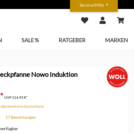
Service/Hilfe
N
SALE %
RATGEBER
MARKEN
reckpfanne Nowo Induktion
*
UVP
114,95 €*
andkostenfrei in Deutschland
17 Bewertungen
che Bewertung von 4.5 von 5 Sternen
verfügbar