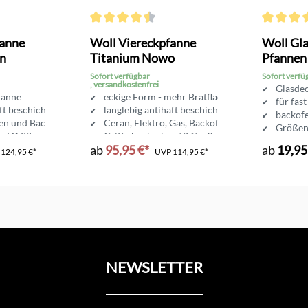
Bewertung von 4.8 von 5 Sternen
Durchschnittliche Bewertung von 4.6 von 5 Sterne
Durchschni
anne
Woll Viereckpfanne
Woll Gla
n
Titanium Nowo
Pfannen
Sofort verfügbar
Sofort verfü
, versandkostenfrei
Glasdec
fanne
eckige Form - mehr Bratfläche
für fas
ft beschichtet
langlebig antihaft beschichtet
backofe
ten und Backofen
Ceran, Elektro, Gas, Backofen
Größen
r / Ø 28 cm
Griff abnehmbar / 2 Größen erhältlich
ab
95,95 €*
ab
19,95
P
124,95 €*
UVP
114,95 €*
NEWSLETTER