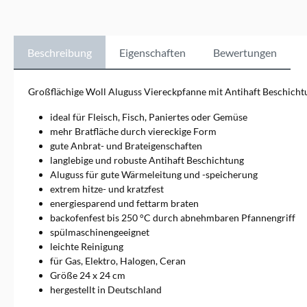
ursprünglich nur im
Direktvertrieb gab,
produziert Woll die
hochwertigeren Aluguss-
Beschreibung
Eigenschaften
Bewertungen
Kochgeschirr-Serien Nowo,
Induction Line und Logic nun
auch für den Fachhandel.
Großflächige Woll Aluguss Viereckpfanne mit Antihaft Beschichtu
Damit besonders haltbares
und energiesparendes
ideal für Fleisch, Fisch, Paniertes oder Gemüse
Kochgeschirr entsteht, wird
mehr Bratfläche durch viereckige Form
der Aluguss auch heute noch
gute Anbrat- und Brateigenschaften
in Deutschland in Handarbeit
langlebige und robuste Antihaft Beschichtung
hergestellt. Diese Art der
Produktion ermöglicht es
Aluguss für gute Wärmeleitung und -speicherung
Woll, sehr stabile
extrem hitze- und kratzfest
Küchenutensilien zu fertigen.
energiesparend und fettarm braten
Sie enthalten keine
backofenfest bis 250 °C durch abnehmbaren Pfannengriff
qualitätsmindernden
spülmaschinengeeignet
Lufteinschlüsse. Das Kochen
leichte Reinigung
und Braten gelingt dadurch
besonders gleichmäßig,
für Gas, Elektro, Halogen, Ceran
schnell und energiesparend.
Größe 24 x 24 cm
hergestellt in Deutschland