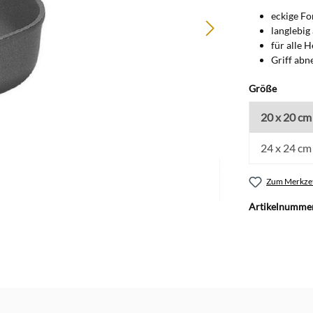
eckige Fo
langlebig
für alle 
Griff abn
auswäh
Größe
20 x 20 cm
24 x 24 cm
Zum Merkzet
Artikelnumme