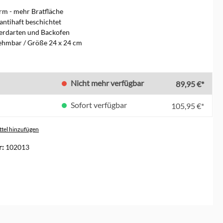
rm - mehr Bratfläche
 antihaft beschichtet
Herdarten und Backofen
ehmbar / Größe 24 x 24 cm
len
Nicht mehr verfügbar
89,95 €*
Sofort verfügbar
105,95 €*
tel hinzufügen
r:
102013