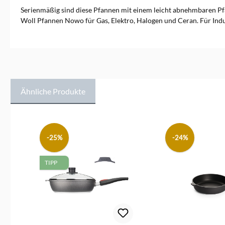
Serienmäßig sind diese Pfannen mit einem leicht abnehmbaren Pfan
Woll Pfannen Nowo für Gas, Elektro, Halogen und Ceran. Für Ind
Ähnliche Produkte
Produktgalerie überspringen
-25%
-24%
TIPP