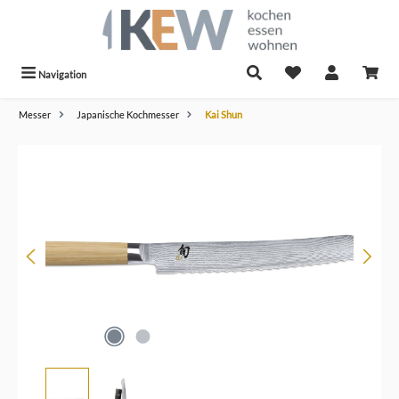
alt springen
Navigation
Messer
Japanische Kochmesser
Kai Shun
Bildergalerie überspringen