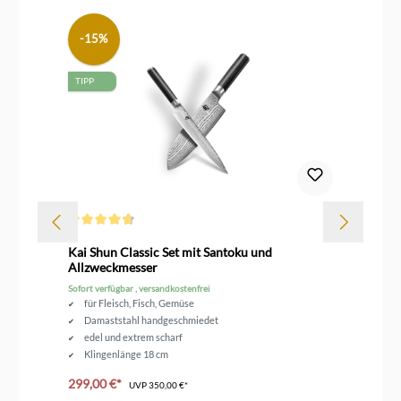
-15%
TIPP
Durchschnittliche Bewertung von 4.6 von 5 Sternen
Kai Shun Classic Set mit Santoku und
Ka
Allzweckmesser
Sofort verfügbar , versandkostenfrei
Sof
für Fleisch, Fisch, Gemüse
Damaststahl handgeschmiedet
edel und extrem scharf
Klingenlänge 18 cm
299,00 €*
34
UVP
350,00 €*