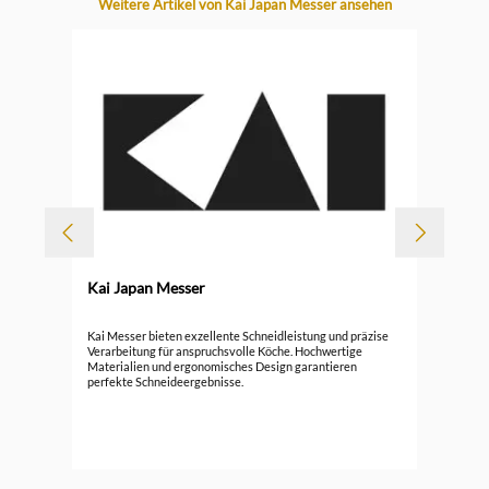
Produktgalerie überspringen
Weitere Artikel von Kai Japan Messer ansehen
-
Kai Japan Messer
Kai
Kai Messer bieten exzellente Schneidleistung und präzise
Ko
Verarbeitung für anspruchsvolle Köche. Hochwertige
Materialien und ergonomisches Design garantieren
161
perfekte Schneideergebnisse.