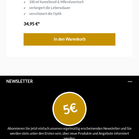
100 ml Kamelienöl & Mikrofasertuch
verlängert die Lebensdauer
verschönert die Optik
34,95 €*
16
In den Warenkorb
NEWSLETTER
5€
Abonnieren Sie jetzt einfach unseren regelmäßig erscheinenden Newsletter und Sie
werden stets unter den Ersten sein, über neue Produkte und Angebote informiert
werden.