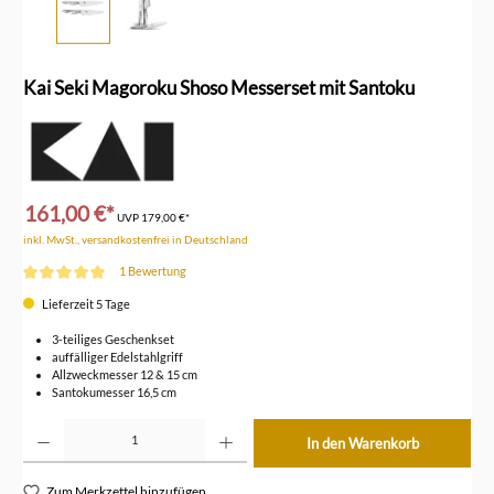
Kai Seki Magoroku Shoso Messerset mit Santoku
161,00 €*
UVP
179,00 €*
inkl. MwSt., versandkostenfrei in Deutschland
1 Bewertung
Durchschnittliche Bewertung von 5 von 5 Sternen
Lieferzeit 5 Tage
3-teiliges Geschenkset
auffälliger Edelstahlgriff
Allzweckmesser 12 & 15 cm
Santokumesser 16,5 cm
Produkt Anzahl: Gib den gewünschten Wert ein oder benutze die Schaltflächen um die Anzahl z
In den Warenkorb
Zum Merkzettel hinzufügen