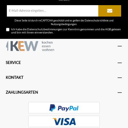
E-
Mail-
Adresse*
Diese Seite ist durch reCAPTCHA geschützt und es gelten die
Datenschutzrichtlinie
und
Nutzungsbedingungen
.
Ich habe die
Datenschutzbestimmungen
zur Kenntnis genommen und die
AGB
gelesen
und bin mit ihnen einverstanden.
SERVICE
KONTAKT
ZAHLUNGSARTEN