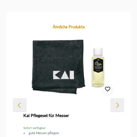
Produktgalerie überspringen
Ähnliche Produkte
Kai Pflegeset für Messer
Ka
Ko
Sofort verfügbar
Sofo
gute Messer pflegen