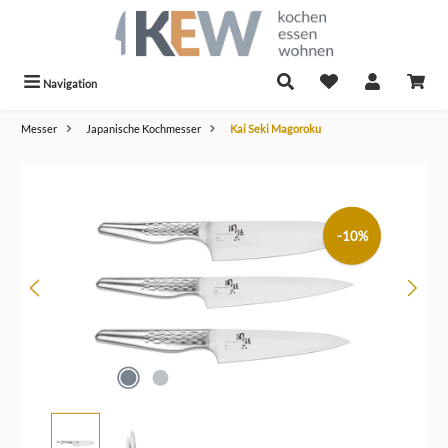
alt springen
Navigation
Messer
Japanische Kochmesser
Kai Seki Magoroku
Bildergalerie überspringen
-10%