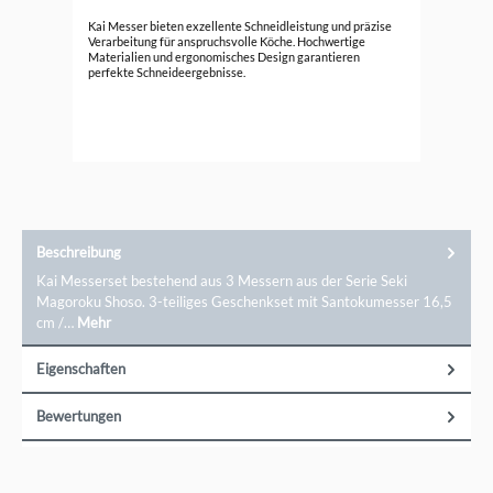
Kai
Kai Messer bieten exzellente Schneidleistung und präzise
Ko
Verarbeitung für anspruchsvolle Köche. Hochwertige
Materialien und ergonomisches Design garantieren
161
perfekte Schneideergebnisse.
Beschreibung
Kai Messerset bestehend aus 3 Messern aus der Serie Seki
Magoroku Shoso. 3-teiliges Geschenkset mit Santokumesser 16,5
cm /…
Mehr
Eigenschaften
Bewertungen