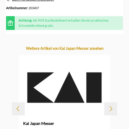
Artikelnummer:
203407
Achtung:
Ab 90 € Kai Bestellwert erhalten Sie ein praktisches
Schneidebrettset gratis.
Produktgalerie überspringen
Weitere Artikel von Kai Japan Messer ansehen
-
Kai Japan Messer