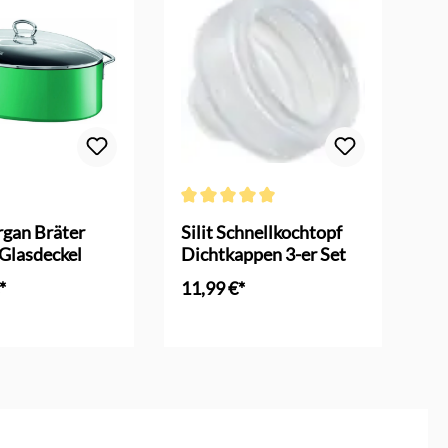
n
Durchschnittliche Bewertung von 5 von 5 
Dur
argan Bräter
Silit Schnellkochtopf
Si
 Glasdeckel
Dichtkappen 3-er Set
Li
24
*
11,99 €*
10
In den Warenkorb