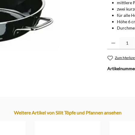
mittlere 
zwei kurz
für alle 
Höhe 6 c
Durchmes
Produkt Anzahl: G
Zum Merkzet
Artikelnumme
Weitere Artikel von Silit Töpfe und Pfannen ansehen