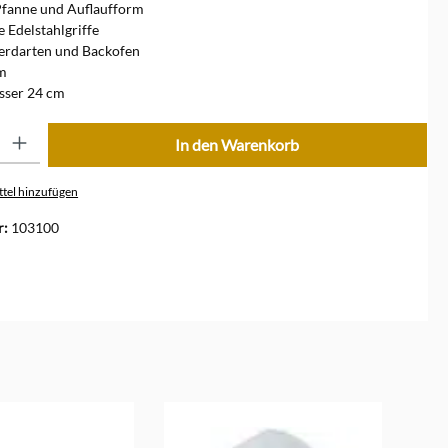
Pfanne und Auflaufform
e Edelstahlgriffe
Herdarten und Backofen
m
ser 24 cm
ib den gewünschten Wert ein oder benutze die Schaltflächen um die Anzahl zu erhöhe
In den Warenkorb
tel hinzufügen
r:
103100