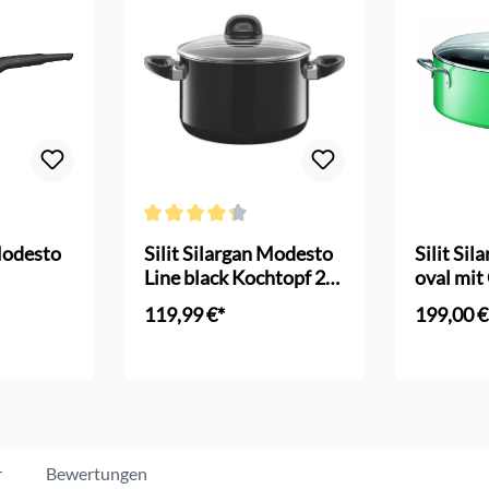
 Bewertung von 5 von 5 Sternen
Durchschnittliche Bewertung von 4.2 von 5 Sterne
 Modesto
Silit Silargan Modesto
Silit Sil
Line black Kochtopf 24
oval mit
cm
119,99 €*
199,00 €
nkorb
In den Warenkorb
r
Bewertungen