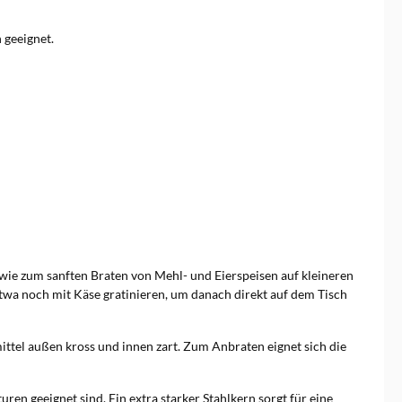
 geeignet.
owie zum sanften Braten von Mehl- und Eierspeisen auf kleineren
twa noch mit Käse gratinieren, um danach direkt auf dem Tisch
ttel außen kross und innen zart. Zum Anbraten eignet sich die
uren geeignet sind. Ein extra starker Stahlkern sorgt für eine