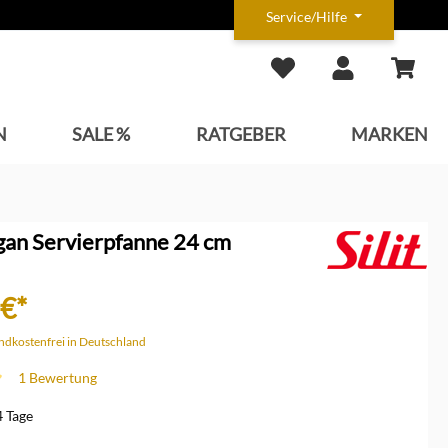
Service/Hilfe
N
SALE %
RATGEBER
MARKEN
argan Servierpfanne 24 cm
 €*
andkostenfrei in Deutschland
1 Bewertung
che Bewertung von 5 von 5 Sternen
4 Tage