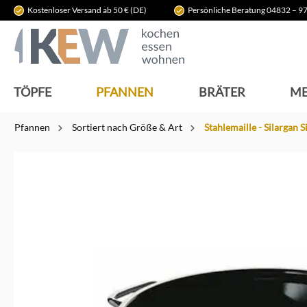
Kostenloser Versand ab 50 € (DE)
Persönliche Beratung 04832 – 97
springen
Zur Hauptnavigation springen
TÖPFE
PFANNEN
BRÄTER
ME
Pfannen
Sortiert nach Größe & Art
Stahlemaille - Silargan Si
Bildergalerie überspringen