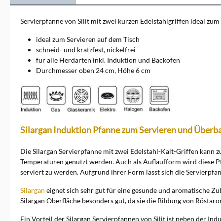
geschmacksneutrale
Oberfläche und optimale
Servierpfanne von Silit mit zwei kurzen Edelstahlgriffen ideal zu
Wärmeleitung. Das Material
eignet sich sehr gut für eine
ideal zum Servieren auf dem Tisch
gesunde und bewusste
schneid- und kratzfest, nickelfrei
Ernährung.
für alle Herdarten inkl. Induktion und Backofen
Durchmesser oben 24 cm, Höhe 6 cm
Silargan Induktion Pfanne zum Servieren und Überb
Die Silargan Servierpfanne mit zwei Edelstahl-Kalt-Griffen kann 
Temperaturen genutzt werden. Auch als Auflaufform wird diese Pf
serviert zu werden. Aufgrund ihrer Form lässt sich die Servierpf
Silargan
eignet sich sehr gut für eine gesunde und aromatische Zu
Silargan Oberfläche besonders gut, da sie die Bildung von Röstar
Ein Vorteil der Silargan Servierpfannen von Silit ist neben der Ind