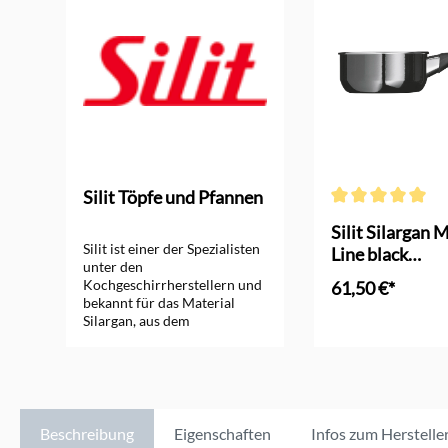
Silit Töpfe und Pfannen
ng von 5 von 5 Sternen
Durchschnittliche
Silit Silargan
Silit ist einer der Spezialisten
Line black
unter den
Stielkasserolle
Kochgeschirrherstellern und
61,50 €*
bekannt für das Material
Silargan, aus dem
In den Ware
Stahlkeramik-Töpfe und -
Pfannen produziert werden.
Die wichtigsten
Eigenschaften von Silargan
sind die hohe Stoß- und
Kratzfestigkeit, eine
Beschreibung
Eigenschaften
Infos zum Herstelle
nickelfreie,