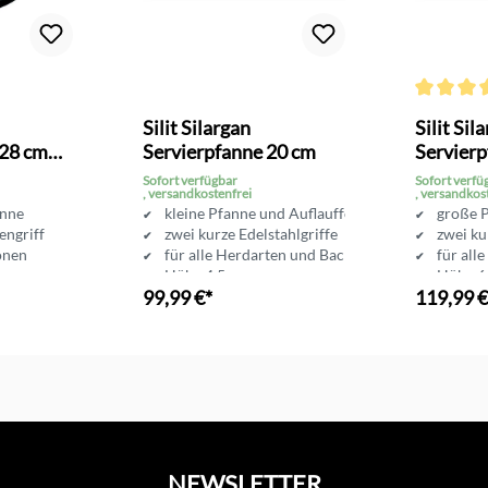
Bewertung von 5 von 5 Sternen
Durchschni
Silit Silargan
Silit Sil
28 cm
Servierpfanne 20 cm
Servierp
Sofort verfügbar
Sofort verfü
, versandkostenfrei
, versandkos
anne
kleine Pfanne und Auflaufform
große 
engriff
zwei kurze Edelstahlgriffe
zwei ku
sonen
für alle Herdarten und Backofen
für all
Höhe 4.5 cm
Höhe 6
99,99 €*
119,99 €
8 cm
Durchmesser 20 cm
Durchm
nkorb
In den Warenkorb
In d
NEWSLETTER