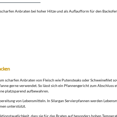
m scharfen Anbraten bei hoher Hitze und als Auflaufform für den Backofen
acken
zum scharfen Anbraten von Fleisch wie Putensteaks oder Schweinefilet s
anne gerne verwendet. So lässt sich ein Pfannengericht zum Abschluss e
anne platzsparend aufbewahren.
bereitung von Lebensmitteln. In Silargan Servierpfannen werden Lebensmi
omen unterstützt.
uktionstauglichkeit, dass sie für das Braten auf besonders hohen Temperat