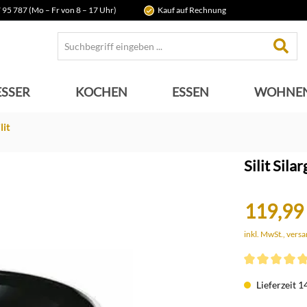
 95 787 (Mo – Fr von 8 – 17 Uhr)
Kauf auf Rechnung
SSER
KOCHEN
ESSEN
WOHNE
lit
Silit Sil
119,99
inkl. MwSt., vers
Durchschnittli
Lieferzeit 1