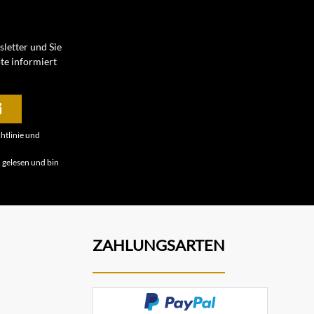
letter und Sie
te informiert
htlinie
und
B
gelesen und bin
ZAHLUNGSARTEN