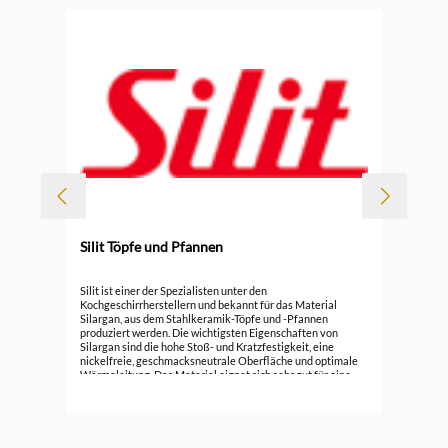
Silit Töpfe und Pfannen
Durc
Sil
Silit ist einer der Spezialisten unter den
Sti
Kochgeschirrherstellern und bekannt für das Material
Silargan, aus dem Stahlkeramik-Töpfe und -Pfannen
61,
produziert werden. Die wichtigsten Eigenschaften von
Silargan sind die hohe Stoß- und Kratzfestigkeit, eine
nickelfreie, geschmacksneutrale Oberfläche und optimale
Wärmeleitung. Das Material eignet sich sehr gut für eine
gesunde und bewusste Ernährung.