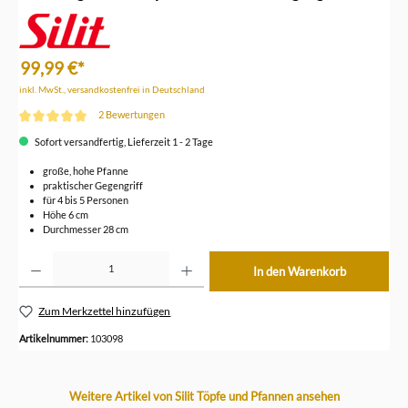
99,99 €*
inkl. MwSt., versandkostenfrei in Deutschland
2 Bewertungen
Durchschnittliche Bewertung von 5 von 5 Sternen
Sofort versandfertig, Lieferzeit 1 - 2 Tage
große, hohe Pfanne
praktischer Gegengriff
für 4 bis 5 Personen
Höhe 6 cm
Durchmesser 28 cm
Produkt Anzahl: Gib den gewünschten Wert ein oder benutze die Schaltflächen um die Anzahl z
In den Warenkorb
Zum Merkzettel hinzufügen
Artikelnummer:
103098
Produktgalerie überspringen
Weitere Artikel von Silit Töpfe und Pfannen ansehen