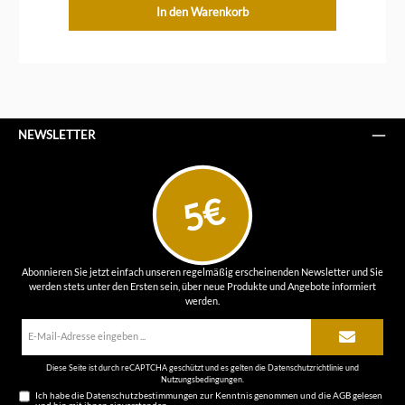
In den Warenkorb
NEWSLETTER
5€
Abonnieren Sie jetzt einfach unseren regelmäßig erscheinenden Newsletter und Sie
werden stets unter den Ersten sein, über neue Produkte und Angebote informiert
werden.
E-
Mail-
Adresse*
Diese Seite ist durch reCAPTCHA geschützt und es gelten die
Datenschutzrichtlinie
und
Nutzungsbedingungen
.
Ich habe die
Datenschutzbestimmungen
zur Kenntnis genommen und die
AGB
gelesen
und bin mit ihnen einverstanden.