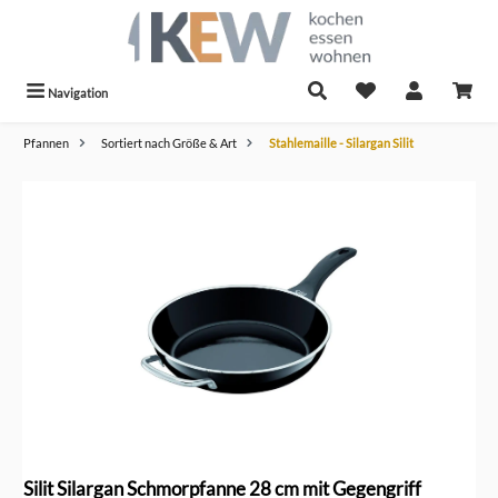
alt springen
Navigation
Pfannen
Sortiert nach Größe & Art
Stahlemaille - Silargan Silit
Bildergalerie überspringen
Silit Silargan Schmorpfanne 28 cm mit Gegengriff