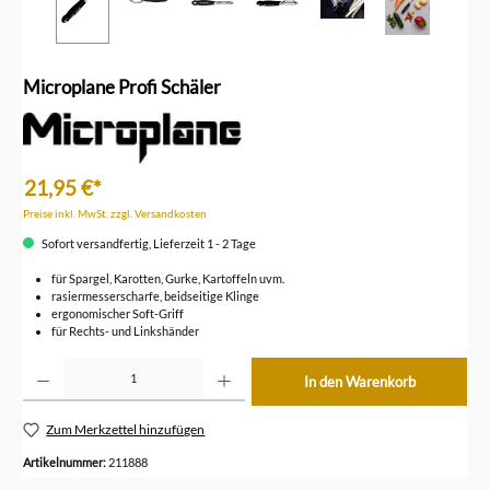
Microplane Profi Schäler
21,95 €*
Preise inkl. MwSt. zzgl. Versandkosten
Sofort versandfertig, Lieferzeit 1 - 2 Tage
für Spargel, Karotten, Gurke, Kartoffeln uvm.
rasiermesserscharfe, beidseitige Klinge
ergonomischer Soft-Griff
für Rechts- und Linkshänder
Produkt Anzahl: Gib den gewünschten Wert ein oder benutze die Schaltflächen um die Anzahl z
In den Warenkorb
Zum Merkzettel hinzufügen
Artikelnummer:
211888