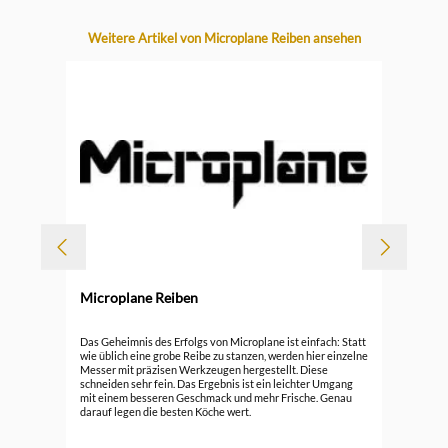
Produktgalerie überspringen
Weitere Artikel von Microplane Reiben ansehen
Microplane Reiben
Durc
Mic
Das Geheimnis des Erfolgs von Microplane ist einfach: Statt
wie üblich eine grobe Reibe zu stanzen, werden hier einzelne
Messer mit präzisen Werkzeugen hergestellt. Diese
29,
schneiden sehr fein. Das Ergebnis ist ein leichter Umgang
mit einem besseren Geschmack und mehr Frische. Genau
darauf legen die besten Köche wert.