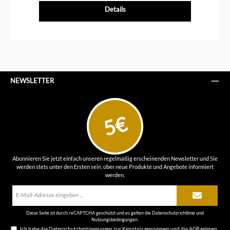
Details
NEWSLETTER
5€
Abonnieren Sie jetzt einfach unseren regelmäßig erscheinenden Newsletter und Sie
werden stets unter den Ersten sein, über neue Produkte und Angebote informiert
werden.
E-
Mail-
Adresse*
Diese Seite ist durch reCAPTCHA geschützt und es gelten die
Datenschutzrichtlinie
und
Nutzungsbedingungen
.
Ich habe die
Datenschutzbestimmungen
zur Kenntnis genommen und die
AGB
gelesen