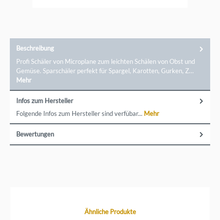
Beschreibung
Profi Schäler von Microplane zum leichten Schälen von Obst und
Gemüse. Sparschäler perfekt für Spargel, Karotten, Gurken, Z…
Mehr
Infos zum Hersteller
Folgende Infos zum Hersteller sind verfübar...
Mehr
Bewertungen
Produktgalerie überspringen
Ähnliche Produkte