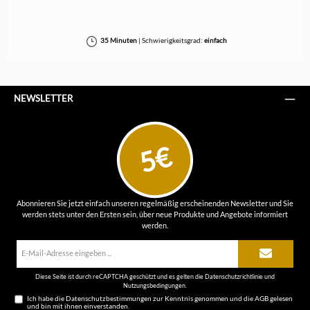
35 Minuten
|
Schwierigkeitsgrad:
einfach
NEWSLETTER
5€
Abonnieren Sie jetzt einfach unseren regelmäßig erscheinenden Newsletter und Sie
werden stets unter den Ersten sein, über neue Produkte und Angebote informiert
werden.
E-
Mail-
Adresse*
Diese Seite ist durch reCAPTCHA geschützt und es gelten die
Datenschutzrichtlinie
und
Nutzungsbedingungen
.
Ich habe die
Datenschutzbestimmungen
zur Kenntnis genommen und die
AGB
gelesen
und bin mit ihnen einverstanden.