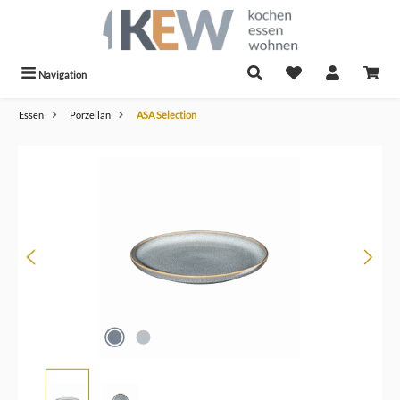
alt springen
Navigation
Essen
Porzellan
ASA Selection
Bildergalerie überspringen