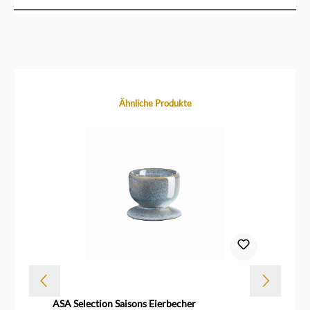
Produktgalerie überspringen
Ähnliche Produkte
ASA Selection Saisons Eierbecher
AS