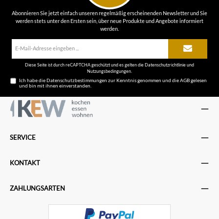
Abonnieren Sie jetzt einfach unseren regelmäßig erscheinenden Newsletter und Sie
werden stets unter den Ersten sein, über neue Produkte und Angebote informiert
werden.
E-
Mail-
Adresse*
Diese Seite ist durch reCAPTCHA geschützt und es gelten die
Datenschutzrichtlinie
und
Nutzungsbedingungen
.
Ich habe die
Datenschutzbestimmungen
zur Kenntnis genommen und die
AGB
gelesen
und bin mit ihnen einverstanden.
SERVICE
KONTAKT
ZAHLUNGSARTEN