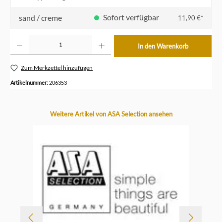
Sofort verfügbar
sand / creme
11,90 €*
Produkt Anzahl: Gib den gewünschten Wert ein oder benutze die Schaltflächen um die Anzahl z
In den Warenkorb
Zum Merkzettel hinzufügen
Artikelnummer:
206353
Produktgalerie überspringen
Weitere Artikel von ASA Selection ansehen