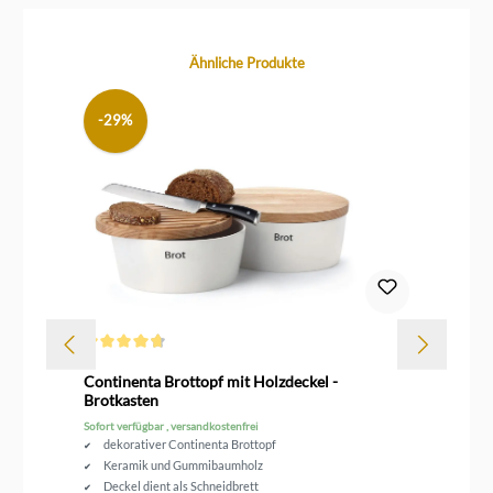
Produktgalerie überspringen
Ähnliche Produkte
-29%
Durchschnittliche Bewertung von 4.6 von 5 Sternen
Dur
rz
Continenta Brottopf mit Holzdeckel -
Le
Brotkasten
Sofort verfügbar , versandkostenfrei
Sof
dekorativer Continenta Brottopf
Keramik und Gummibaumholz
Deckel dient als Schneidbrett