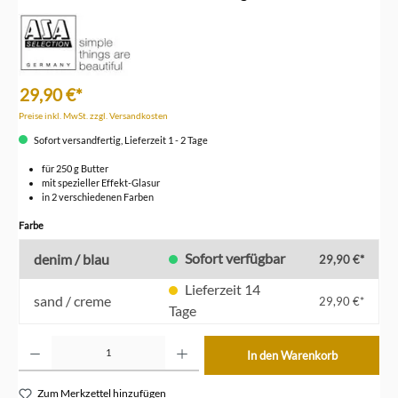
29,90 €*
Preise inkl. MwSt. zzgl. Versandkosten
Sofort versandfertig, Lieferzeit 1 - 2 Tage
für 250 g Butter
mit spezieller Effekt-Glasur
in 2 verschiedenen Farben
auswählen
Farbe
Sofort verfügbar
denim / blau
29,90 €*
Lieferzeit 14
sand / creme
29,90 €*
Tage
Produkt Anzahl: Gib den gewünschten Wert ein oder benutze die Schaltflächen um die Anzahl z
In den Warenkorb
Zum Merkzettel hinzufügen