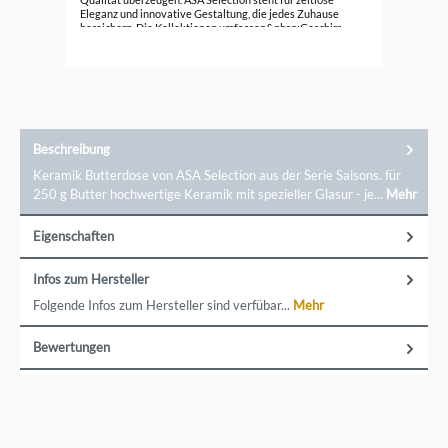
Eleganz und innovative Gestaltung, die jedes Zuhause
bereichern. Die Kollektionen umfassen&nbsp;Geschirr,
Vasen, Dekorationsartikel und vieles mehr, die sich durch
klare Linien und schlichte Ästhetik auszeichnen. Ob für den
täglichen Gebrauch oder besondere Anlässe, ASA Selection
bietet für jeden Geschmack das passende Produkt.
Entdecken Sie die Vielfalt und Exklusivität von ASA
Selection und bringen Sie zeitlose Schönheit in Ihr Zuhause.
Ein direkter Kontakt zu der Marke ist möglich über ASA
Selection GmbH, Rudolf-Diesel-Str. 3, 56203 Höhr-
Beschreibung
Grenzhausen, shop@asa-selection.com
Keramik Butterdose von ASA Selection aus der Serie Saisons. für
250 g Butter hochwertige Keramik mit spezieller Glasur - je…
Mehr
Eigenschaften
Infos zum Hersteller
Folgende Infos zum Hersteller sind verfübar...
Mehr
Bewertungen