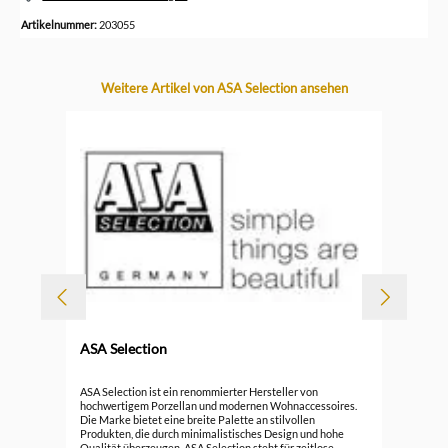
Artikelnummer:
203055
Produktgalerie überspringen
Weitere Artikel von ASA Selection ansehen
ASA Selection
ASA
ASA Selection ist ein renommierter Hersteller von
hochwertigem Porzellan und modernen Wohnaccessoires.
Die Marke bietet eine breite Palette an stilvollen
14,
Produkten, die durch minimalistisches Design und hohe
Qualität überzeugen. ASA Selection steht für zeitlose