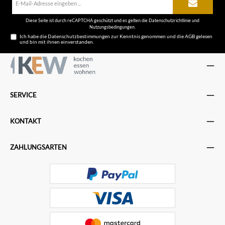
Mail-
Adresse*
Diese Seite ist durch reCAPTCHA geschützt und es gelten die
Datenschutzrichtlinie
und
Nutzungsbedingungen
.
Ich habe die
Datenschutzbestimmungen
zur Kenntnis genommen und die
AGB
gelesen
und bin mit ihnen einverstanden.
SERVICE
KONTAKT
ZAHLUNGSARTEN