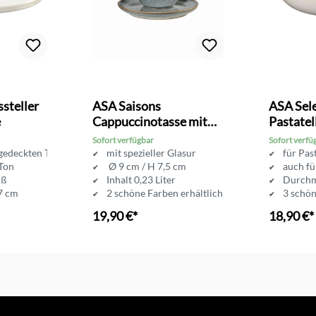
steller
ASA Saisons
ASA Sele
e
Cappuccinotasse mit
Pastatel
Unterer
Sofort verfügbar
Sofort verfü
gedeckten Tisch
mit spezieller Glasur
für Pas
 Ton
Ø 9 cm / H 7,5 cm
auch fü
iß
Inhalt 0,23 Liter
Durchm
7 cm
2 schöne Farben erhältlich
3 schön
19,90 €*
18,90 €*
nkorb