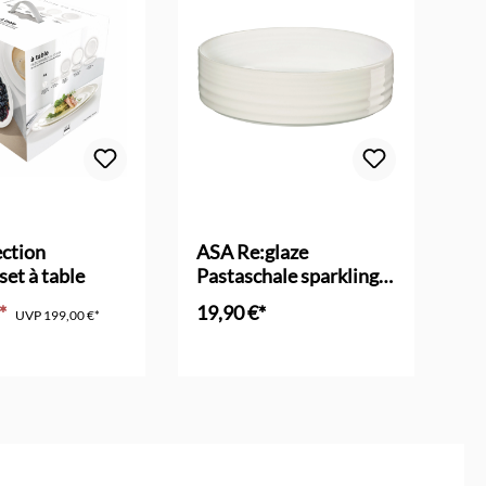
ction
ASA Re:glaze
AS
set à table
Pastaschale sparkling
sp
white
€*
19,90 €*
19
UVP
199,00 €*
en Warenkorb
In den Warenkorb