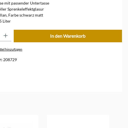
se mit passender Untertasse
eller Sprenkeleffektglasur
llan, Farbe schwarz matt
5 Liter
ib den gewünschten Wert ein oder benutze die Schaltflächen um die Anzahl zu erhöhe
In den Warenkorb
tel hinzufügen
r:
208729