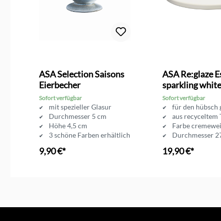
ASA Selection Saisons
ASA Re:glaze Es
Eierbecher
sparkling whit
Sofort verfügbar
Sofort verfügbar
mit spezieller Glasur
für den hübsch 
Durchmesser 5 cm
aus recyceltem
Höhe 4,5 cm
Farbe cremewe
ich
3 schöne Farben erhältlich
Durchmesser 2
9,90 €*
19,90 €*
In den Ware