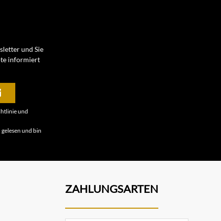
letter und Sie
te informiert
htlinie
und
B
gelesen und bin
ZAHLUNGSARTEN