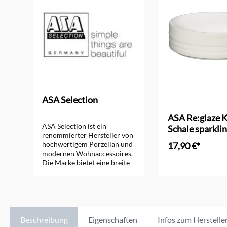
ASA Selection
ASA Re:glaze K
ASA Selection ist ein
Schale sparkli
renommierter Hersteller von
hochwertigem Porzellan und
17,90 €*
modernen Wohnaccessoires.
Die Marke bietet eine breite
In den Ware
Palette an stilvollen
Produkten, die durch
minimalistisches Design und
hohe Qualität überzeugen.
ASA Selection steht für
zeitlose Eleganz und
Beschreibung
Eigenschaften
Infos zum Herstelle
innovative Gestaltung, die