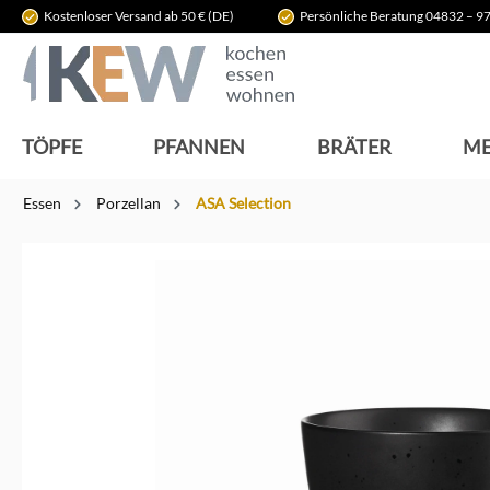
Kostenloser Versand ab 50 € (DE)
Persönliche Beratung 04832 – 97
springen
Zur Hauptnavigation springen
TÖPFE
PFANNEN
BRÄTER
ME
Essen
Porzellan
ASA Selection
Bildergalerie überspringen