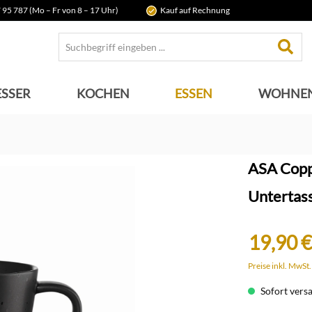
 95 787 (Mo – Fr von 8 – 17 Uhr)
Kauf auf Rechnung
SSER
KOCHEN
ESSEN
WOHNE
ASA Copp
Untertas
19,90 €
Preise inkl. MwSt
Sofort versan