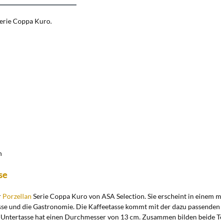
Serie Coppa Kuro.
n
se
r
Porzellan
Serie Coppa Kuro von ASA Selection. Sie erscheint in einem m
nlässe und die Gastronomie. Die Kaffeetasse kommt mit der dazu passende
ie Untertasse hat einen Durchmesser von 13 cm. Zusammen bilden beide Tei