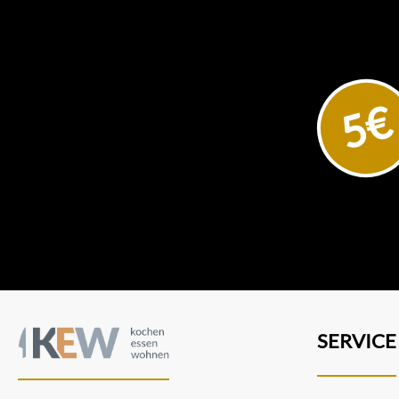
5€
SERVICE