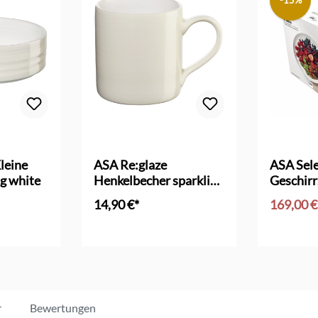
-15%
leine
ASA Re:glaze
ASA Sele
ng white
Henkelbecher sparkling
Geschirr
white
14,90 €*
169,00 
nkorb
In den Warenkorb
In d
r
Bewertungen