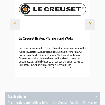
Le Creuset Bräter, Pfannen und Woks
Durc
Le 
Le Creuset aus Frankreich ist einer der führenden Hersteller
für hochwertige Küchenutensilien weltweit. Vor allem für
farbig emaillierte Bräter, Pfannen, Woks und Töpfe aus
296
Gusseisen ist das Unternehmen seit vielen Jahrzehnten
bekannt. Zusätzlich bietet Le Creuset sehr gute Töpfe aus
Edelstahl und Aluminium, Küchen-Keramik und
Kochutensilien an. Sie alle erfüllen besonders hohe
Ansprüche.
Beschreibung
Rechteckige, antihaftbeschichtete Le Creuset Backform für Kuchen