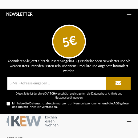
NEWSLETTER
5€
Abonnieren Sie jetzt einfach unseren regelmäßig erscheinenden Newsletter und Sie
werden stets unter den Ersten sein, über neue Produkte und Angebote informiert
werden.
E-
Mail-
Adresse*
Diese Seite ist durch reCAPTCHA geschützt und es gelten die
Datenschutzrichtlinie
und
Nutzungsbedingungen
.
Ich habe die
Datenschutzbestimmungen
zur Kenntnis genommen und die
AGB
gelesen
und bin mit ihnen einverstanden.