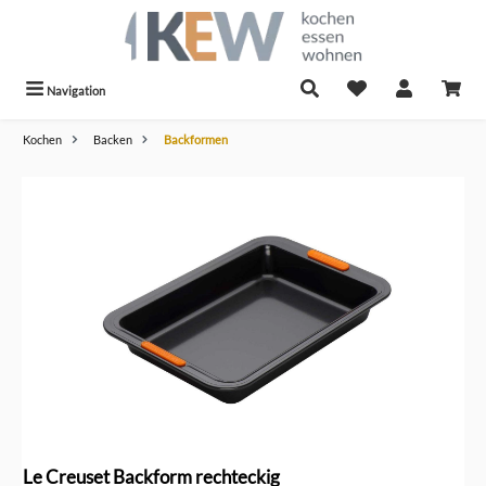
alt springen
Navigation
Kochen
Backen
Backformen
Bildergalerie überspringen
Le Creuset Backform rechteckig