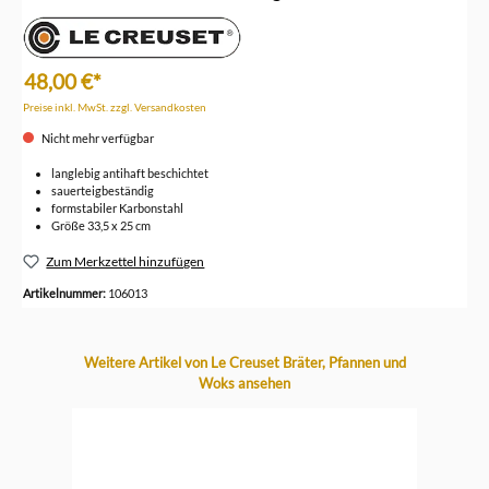
48,00 €*
Preise inkl. MwSt. zzgl. Versandkosten
Nicht mehr verfügbar
langlebig antihaft beschichtet
sauerteigbeständig
formstabiler Karbonstahl
Größe 33,5 x 25 cm
Zum Merkzettel hinzufügen
Artikelnummer:
106013
Produktgalerie überspringen
Weitere Artikel von Le Creuset Bräter, Pfannen und
Woks ansehen
-