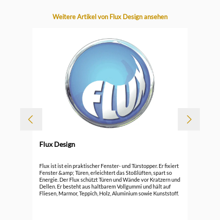
Produktgalerie überspringen
Weitere Artikel von Flux Design ansehen
Flux Design
Durc
Flu
Flux ist ist ein praktischer Fenster- und Türstopper. Er fixiert
Fenster &amp; Türen, erleichtert das Stoßlüften, spart so
Energie. Der Flux schützt Türen und Wände vor Kratzern und
5,1
Dellen. Er besteht aus haltbarem Vollgummi und hält auf
Fliesen, Marmor, Teppich, Holz, Aluminium sowie Kunststoff.