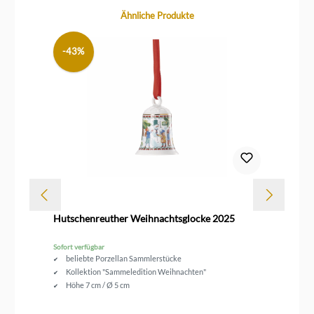
Produktgalerie überspringen
Ähnliche Produkte
-43%
Dur
Hutschenreuther Weihnachtsglocke 2025
Ei
Gu
Sofort verfügbar
Sofo
beliebte Porzellan Sammlerstücke
Kollektion "Sammeledition Weihnachten"
Höhe 7 cm / Ø 5 cm