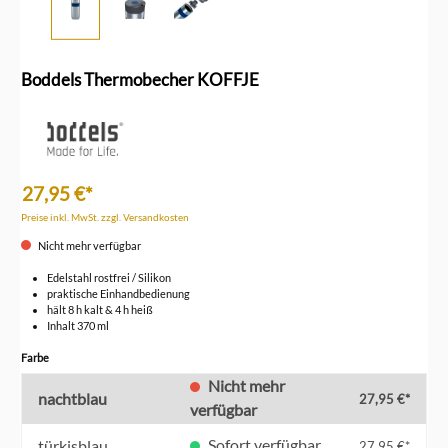
Boddels Thermobecher KOFFJE
27,95 €*
Preise inkl. MwSt. zzgl. Versandkosten
Nicht mehr verfügbar
Edelstahl rostfrei / Silikon
praktische Einhandbedienung
hält 8 h kalt & 4 h heiß
Inhalt 370 ml
auswählen
Farbe
Nicht mehr
nachtblau
27,95 €*
verfügbar
Sofort verfügbar
türkisblau
27,95 €*