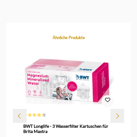
Produktgalerie überspringen
Ähnliche Produkte
Durchschnittliche Bewertung von 4.5 von 5 Sternen
Dur
BWT Longlife - 3 Wasserfilter Kartuschen für
An
Brita Maxtra
für