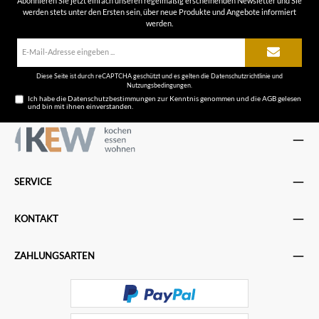
Abonnieren Sie jetzt einfach unseren regelmäßig erscheinenden Newsletter und Sie
werden stets unter den Ersten sein, über neue Produkte und Angebote informiert
werden.
E-
Mail-
Adresse*
Diese Seite ist durch reCAPTCHA geschützt und es gelten die
Datenschutzrichtlinie
und
Nutzungsbedingungen
.
Ich habe die
Datenschutzbestimmungen
zur Kenntnis genommen und die
AGB
gelesen
und bin mit ihnen einverstanden.
SERVICE
KONTAKT
ZAHLUNGSARTEN