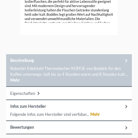
Isolierflaschen, die perfekt für aktive Lebensstile geeignet
sind. Mit modernem Design und hervorragender
ab
Isolierleistung halten die Flaschen Getränke stundenlang
heiß oder kalt. Boddles legt großen Wert auf Nachhaltigkeit
und verwendet umweltfreundliche Materialien. Die
Produktpalette umfasst verschiedene Größen und Farben,
die für jedes Abenteuer geeignet sind. Entdecken Sie die
stilvollen und funktionalen Isolierflaschen von Boddles und
genießen Sie Ihre Getränke jederzeit in optimaler
Temperatur – egal, ob im Büro, beim Sport oder auf Reisen.
Ein direkter Kontakt zu der Marke ist möglich über Boddels
GmbH, Karlstr. 19, 26123 Oldenburg, info@boddels.de
Beschreibung
Robuster Edelstahl Thermobecher KOFFJE von Boddels für den
Kaffee unterwegs. hält bis zu 4 Stunden warm und 8 Stunden kalt…
Mehr
Eigenschaften
Infos zum Hersteller
Folgende Infos zum Hersteller sind verfübar...
Mehr
Bewertungen