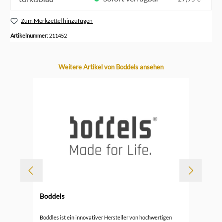
Zum Merkzettel hinzufügen
Artikelnummer:
211452
Produktgalerie überspringen
Weitere Artikel von Boddels ansehen
Boddels
BO
Boddles ist ein innovativer Hersteller von hochwertigen