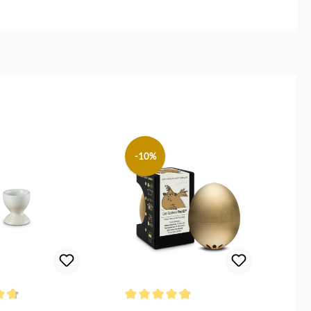
Sofort verfügbar
ab
4,60 €*
Sofort verfügbar
ab
4,60 €*
Sofort verfügbar
ab
4,60 €*
-10%
n
ttliche Bewertung von 4.6 von 5 Sternen
Durchschnittliche Bewertung von 4.9 von 5
Dur