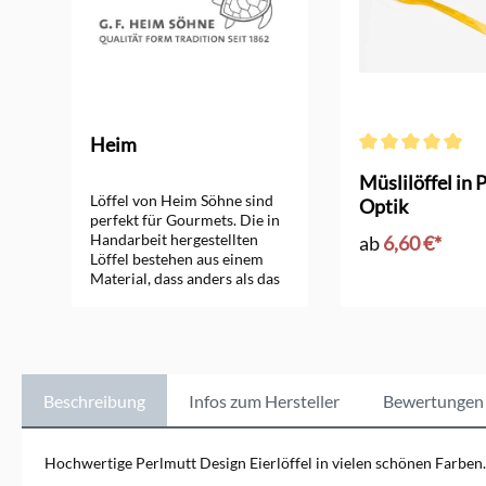
Heim
Durchschnittliche
Müslilöffel in 
Löffel von Heim Söhne sind
Optik
perfekt für Gourmets. Die in
Handarbeit hergestellten
ab
6,60 €*
Löffel bestehen aus einem
Material, dass anders als das
übliche Edelstahl Besteck,
den Geschmack der Speise
nicht verändert. Besonders
beliebt sind sie für Eier,
Joghurt, Müsli, Honig,
Marmelade, Senf und Kaviar.
Beschreibung
Infos zum Hersteller
Bewertungen
Auch Allergiker wissen die
Vorzüge des Materials zu
schätzen. Heim Söhne
Hochwertige Perlmutt Design Eierlöffel in vielen schönen Farben.
arbeitet mit Plexiglas, dass