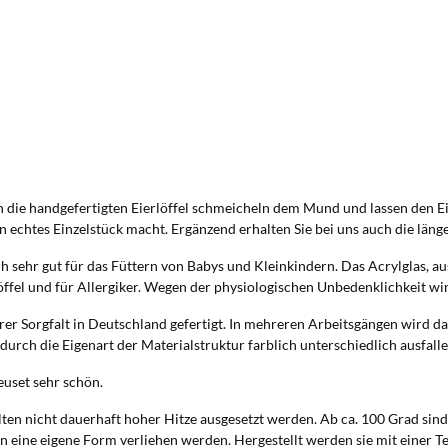
orange
petrol
pfirsich
pink
rosa
n die handgefertigten Eierlöffel schmeicheln dem Mund und lassen den 
ein echtes Einzelstück macht. Ergänzend erhalten Sie bei uns auch die län
rot
h sehr gut für das Füttern von Babys und Kleinkindern. Das Acrylglas, au
schoko
löffel und für Allergiker. Wegen der physiologischen Unbedenklichkeit wir
schwarz
 Sorgfalt in Deutschland gefertigt. In mehreren Arbeitsgängen wird darau
rch die Eigenart der Materialstruktur farblich unterschiedlich ausfalle
silber
uset sehr schön.
sonnengel
llten nicht dauerhaft hoher Hitze ausgesetzt werden. Ab ca. 100 Grad si
n eine eigene Form verliehen werden. Hergestellt werden sie mit einer T