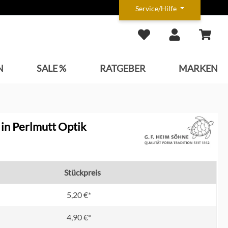
Service/Hilfe
N
SALE %
RATGEBER
MARKEN
l in Perlmutt Optik
Stückpreis
5,20 €*
4,90 €*