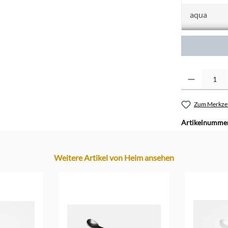
aqua
beige
blau / iris
Produkt Anzahl: G
bordeaux /
cognac
Zum Merkzet
Artikelnumme
creme
dunkelblau
Weitere Artikel von Heim ansehen
dunkelgrü
flieder
gelb