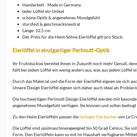
bei der Verarbeitung in
Handarbeit - Made in Germany
Handarbeit eine sehr
jeder Löffel ein Unikat
angenehme Form und
schöne Optik & angenehmes Mundgefühl
schönes Design erhält. Die
sturzfest & geschmacksneutral
Oberfläche der meisten Löffel
ist bewusst gemasert. Jedes
Länge: 12,5 cm
Stück ist dabei ein Unikat und
Der Preis für die Heim Söhne Eierlöffel gilt pro Stück.
weicht in Farbe und Struktur
vom nächsten ab. Plexiglas
Eierlöffel in einzigartiger Perlmutt-Optik
Löffel sind
alterungsbeständig,
angenehm leicht, in vielen
Ihr Frühstücksei bereitet Ihnen in Zukunft noch mehr Genuß, den
Farben und Ausführungen
fällt bei jedem Löffel ein wenig anders aus, was aus jedem Löffel 
erhältlich. Sie können bis zu
einer Temperatur von 50
Durch das Material und die Form der Eierlöffel eignen sie sich auc
Grad in der Geschirrspüle
Unsere Design Eierlöffel eignen sich daher auch ideal als Probier
gereinigt werden. Heim
Söhne Löffel Heim Söhne ist
Die hochwertigen Perlmutt Design Eierlöffel werden mit besonderer
vor allem für seine schönen
angenehmes Mundgefühl verfügen. Sie können und sollen bedingt du
und gleichzeitig funktionalen
Löffel in Perlmutt Optik
Zu den Heim Eierlöffeln passen die
farbigen Eierbecher
von Le Cre
bekannt. Am beliebtesten
sind die vielseitigen
Die Löffel sind spülmaschinengeeignet bis 50 Grad Celsius. Sie so
Eierlöffel, gefolgt vom
Müslilöffel, Joghurt- und
Form. Den Eierlöffeln kann so mit im Haushalt verfügbaren Mittel