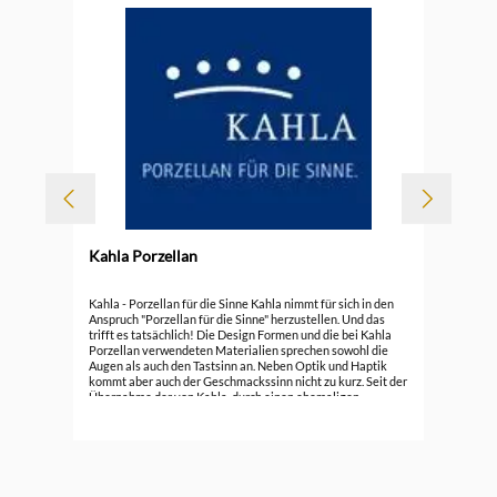
Kahla Porzellan
Kah
Kahla - Porzellan für die Sinne Kahla nimmt für sich in den
Anspruch "Porzellan für die Sinne" herzustellen. Und das
trifft es tatsächlich! Die Design Formen und die bei Kahla
ab
Porzellan verwendeten Materialien sprechen sowohl die
Augen als auch den Tastsinn an. Neben Optik und Haptik
kommt aber auch der Geschmackssinn nicht zu kurz. Seit der
Übernahme der von Kahla, durch einen ehemaligen
führenden Mitarbeiter von&nbsp;Rosenthal
Porzellan,&nbsp;hat die Marke bereits über 100 nationale
und internationale Design Preise erhalten. Seit 1844 wird in
Kahla / Thüringen Porzellan gefertigt. Noch gibt es ein paar
alte Serien, teilweise noch aus DDR Zeiten. Kahla steht aber
heute für hochwertiges Porzellan für die unterschiedlichen