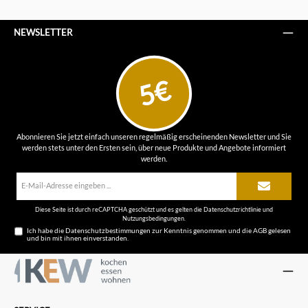
NEWSLETTER
5€
Abonnieren Sie jetzt einfach unseren regelmäßig erscheinenden Newsletter und Sie
werden stets unter den Ersten sein, über neue Produkte und Angebote informiert
werden.
E-
Mail-
Adresse*
Diese Seite ist durch reCAPTCHA geschützt und es gelten die
Datenschutzrichtlinie
und
Nutzungsbedingungen
.
Ich habe die
Datenschutzbestimmungen
zur Kenntnis genommen und die
AGB
gelesen
und bin mit ihnen einverstanden.