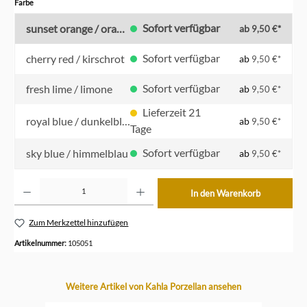
auswählen
Farbe
Sofort verfügbar
sunset orange / orange
ab
9,50 €*
Sofort verfügbar
cherry red / kirschrot
ab
9,50 €*
Sofort verfügbar
fresh lime / limone
ab
9,50 €*
Lieferzeit 21
royal blue / dunkelblau
ab
9,50 €*
Tage
Sofort verfügbar
sky blue / himmelblau
ab
9,50 €*
Produkt Anzahl: Gib den gewünschten Wert ein oder benutze die Schaltflächen um die Anzahl z
In den Warenkorb
Zum Merkzettel hinzufügen
Artikelnummer:
105051
Produktgalerie überspringen
Weitere Artikel von Kahla Porzellan ansehen