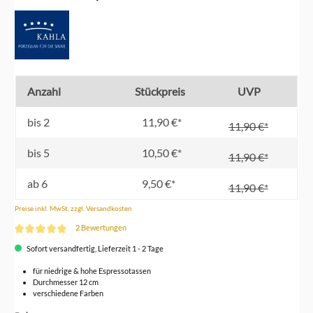
Anzahl
Stückpreis
UVP
bis
2
11,90 €*
11,90 €*
bis
5
10,50 €*
11,90 €*
ab
6
9,50 €*
11,90 €*
Preise inkl. MwSt. zzgl. Versandkosten
2 Bewertungen
Durchschnittliche Bewertung von 5 von 5 Sternen
Sofort versandfertig, Lieferzeit 1 - 2 Tage
für niedrige & hohe Espressotassen
Durchmesser 12 cm
verschiedene Farben