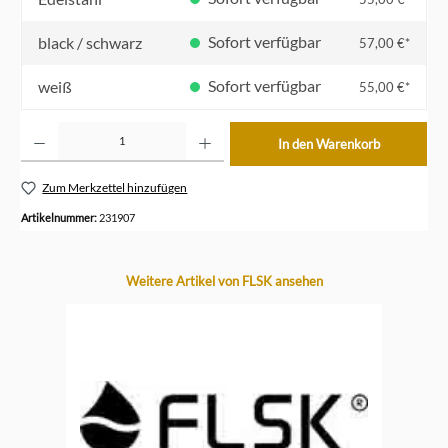
Sofort verfügbar
black / schwarz
57,00 €*
Sofort verfügbar
weiß
55,00 €*
Produkt Anzahl: Gib den gewünschten Wert ein oder benutze die Schaltflächen um die Anzahl z
In den Warenkorb
Zum Merkzettel hinzufügen
Artikelnummer:
231907
Produktgalerie überspringen
Weitere Artikel von FLSK ansehen