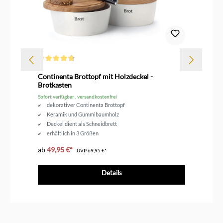
Durchschnittliche Bewertung von 4.6 von 5 Sternen
Dur
rz
Continenta Brottopf mit Holzdeckel -
Le
Brotkasten
Sofort verfügbar , versandkostenfrei
Sof
dekorativer Continenta Brottopf
Keramik und Gummibaumholz
Deckel dient als Schneidbrett
erhältlich in 3 Größen
ab
49,95 €*
ab
UVP
69,95 €*
Details