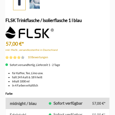
FLSK Trinkflasche / Isolierflasche 1 l blau
57,00 €*
inkl. MwSt., versandkostenfrei in Deutschland
10 Bewertungen
Durchschnittliche Bewertung von 4.3 von 5 Sternen
Sofort versandfertig, Lieferzeit 1 - 2 Tage
für Kaffee, Tee, Limo usw.
hält 24 h kalt & 18 h heiß
Inhalt 1000 ml
in 4 Farben erhältlich
auswählen
Farbe
Sofort verfügbar
midnight / blau
57,00 €*
Sofort verfügbar
Edelstahl
55,00 €*