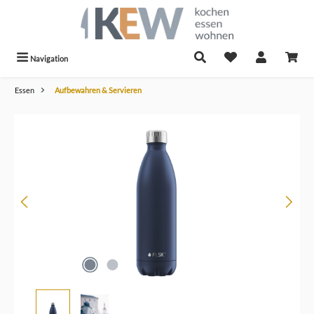
alt springen
Navigation
Essen
Aufbewahren & Servieren
Bildergalerie überspringen