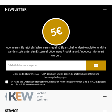
NEWSLETTER
5€
Abonnieren Sie jetzt einfach unseren regelmäßig erscheinenden Newsletter und Sie
werden stets unter den Ersten sein, über neue Produkte und Angebote informiert
werden.
E-
Mail-
Adresse*
Diese Seite ist durch reCAPTCHA geschützt und es gelten die
Datenschutzrichtlinie
und
Nutzungsbedingungen
.
Ich habe die
Datenschutzbestimmungen
zur Kenntnis genommen und die
AGB
gelesen
und bin mit ihnen einverstanden.
SERVICE