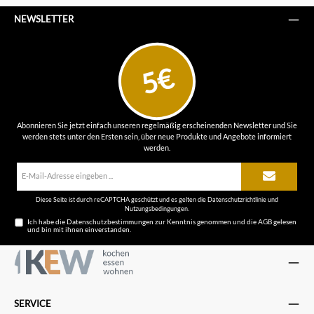
NEWSLETTER
5€
Abonnieren Sie jetzt einfach unseren regelmäßig erscheinenden Newsletter und Sie
werden stets unter den Ersten sein, über neue Produkte und Angebote informiert
werden.
E-
Mail-
Adresse*
Diese Seite ist durch reCAPTCHA geschützt und es gelten die
Datenschutzrichtlinie
und
Nutzungsbedingungen
.
Ich habe die
Datenschutzbestimmungen
zur Kenntnis genommen und die
AGB
gelesen
und bin mit ihnen einverstanden.
SERVICE