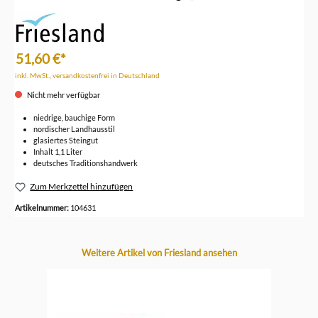
51,60 €*
inkl. MwSt., versandkostenfrei in Deutschland
Nicht mehr verfügbar
niedrige, bauchige Form
nordischer Landhausstil
glasiertes Steingut
Inhalt 1,1 Liter
deutsches Traditionshandwerk
Zum Merkzettel hinzufügen
Artikelnummer:
104631
Produktgalerie überspringen
Weitere Artikel von Friesland ansehen
-