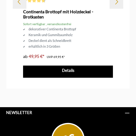
Durchschnittliche Bewertung von 4.6 von 5 Sternen
Dur
Continenta Brottopf mit Holzdeckel -
Le
Brotkasten
Sofort verfügbar , versandkostenfrei
Sof
dekorativer Continenta Brottopf
Keramik und Gummibaumholz
Deckel dient als Schneidbrett
erhältlich in 3 Größen
ab
49,95 €*
ab
UVP
69,95 €*
Details
NEWSLETTER