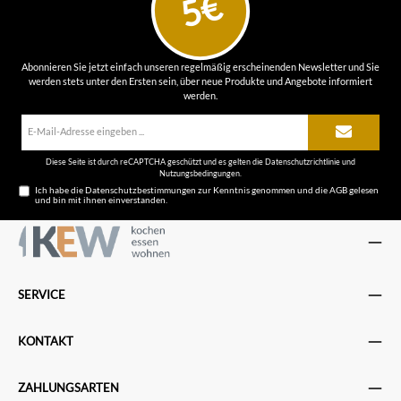
5€
Abonnieren Sie jetzt einfach unseren regelmäßig erscheinenden Newsletter und Sie
werden stets unter den Ersten sein, über neue Produkte und Angebote informiert
werden.
E-
Mail-
Adresse*
Diese Seite ist durch reCAPTCHA geschützt und es gelten die
Datenschutzrichtlinie
und
Nutzungsbedingungen
.
Ich habe die
Datenschutzbestimmungen
zur Kenntnis genommen und die
AGB
gelesen
und bin mit ihnen einverstanden.
SERVICE
KONTAKT
ZAHLUNGSARTEN