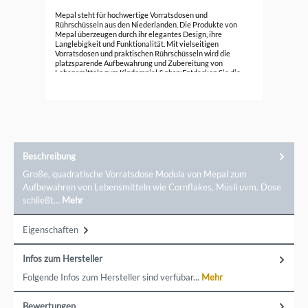
Mep
Mepal steht für hochwertige Vorratsdosen und
Rührschüsseln aus den Niederlanden. Die Produkte von
Mepal überzeugen durch ihr elegantes Design, ihre
15,
Langlebigkeit und Funktionalität. Mit vielseitigen
Vorratsdosen und praktischen Rührschüsseln wird die
platzsparende Aufbewahrung und Zubereitung von
Lebensmitteln zum Kinderspiel.&nbsp;Entdecken Sie die
Qualität und Innovation von Mepal und bringen Sie
Ordnung und Stil in Ihre Küche. Die Marke ist vielen von uns
noch aus Kindheitstagen bekannt. Trotzdem gibt es immer
noch neue Innovationen und Materialien, die den
Küchenalltag einfacher machen.Kontaktdaten: Mepal
Deutschland, Auf`m Brinke 18, 59872 Meschede,
kundenservice@mepal.com
Beschreibung
Große, quadratische Vorratsdose Modula von Mepal zum
Aufbewahren von Lebensmitteln wie Cornflakes, Müsli uvm. Dose
schließt…
Mehr
Eigenschaften
Infos zum Hersteller
Folgende Infos zum Hersteller sind verfübar...
Mehr
Bewertungen