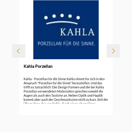
Kahla Porzellan
Kah
Kahla - Porzellan für die Sinne Kahla nimmt für sich in den
Anspruch "Porzellan für die Sinne" herzustellen. Und das
trifft es tatsächlich! Die Design Formen und die bei Kahla
ab
Porzellan verwendeten Materialien sprechen sowohl die
Augen als auch den Tastsinn an. Neben Optik und Haptik
kommt aber auch der Geschmackssinn nicht zu kurz. Seit der
Übernahme der von Kahla, durch einen ehemaligen
führenden Mitarbeiter von&nbsp;Rosenthal
Porzellan,&nbsp;hat die Marke bereits über 100 nationale
und internationale Design Preise erhalten. Seit 1844 wird in
Kahla / Thüringen Porzellan gefertigt. Noch gibt es ein paar
alte Serien, teilweise noch aus DDR Zeiten. Kahla steht aber
heute für hochwertiges Porzellan für die unterschiedlichen