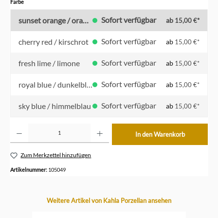
auswählen
Farbe
Sofort verfügbar
sunset orange / orange
ab
15,00 €*
Sofort verfügbar
cherry red / kirschrot
ab
15,00 €*
Sofort verfügbar
fresh lime / limone
ab
15,00 €*
Sofort verfügbar
royal blue / dunkelblau
ab
15,00 €*
Sofort verfügbar
sky blue / himmelblau
ab
15,00 €*
Produkt Anzahl: Gib den gewünschten Wert ein oder benutze die Schaltflächen um die Anzahl z
In den Warenkorb
Zum Merkzettel hinzufügen
Artikelnummer:
105049
Produktgalerie überspringen
Weitere Artikel von Kahla Porzellan ansehen