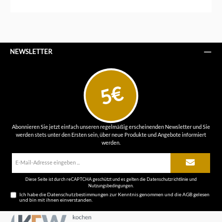
NEWSLETTER
5€
Abonnieren Sie jetzt einfach unseren regelmäßig erscheinenden Newsletter und Sie
werden stets unter den Ersten sein, über neue Produkte und Angebote informiert
werden.
E-
Mail-
Adresse*
Diese Seite ist durch reCAPTCHA geschützt und es gelten die
Datenschutzrichtlinie
und
Nutzungsbedingungen
.
Ich habe die
Datenschutzbestimmungen
zur Kenntnis genommen und die
AGB
gelesen
und bin mit ihnen einverstanden.