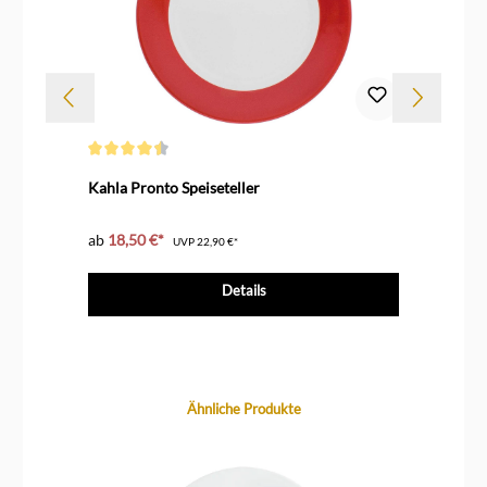
Durchschnittliche Bewertung von 4.5 von 5 Sternen
Durc
Kahla Pronto Speiseteller
Kah
ab
18,50 €*
ab
UVP
22,90 €*
Details
Produktgalerie überspringen
Ähnliche Produkte