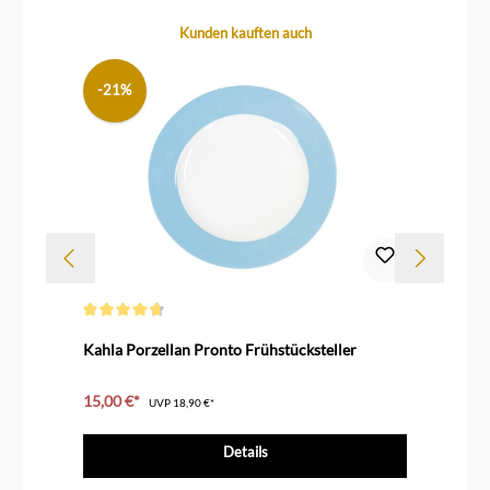
Produktgalerie überspringen
Kunden kauften auch
-21%
Durchschnittliche Bewertung von 4.6 von 5 Sternen
Dur
Kahla Porzellan Pronto Frühstücksteller
Ka
15,00 €*
11
UVP
18,90 €*
Details