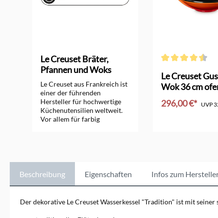
Le Creuset Bräter,
Pfannen und Woks
Durchschnittliche 
orm
Le Creuset Gus
Le Creuset aus Frankreich ist
Wok 36 cm ofe
einer der führenden
Hersteller für hochwertige
296,00 €*
UVP
3
Küchenutensilien weltweit.
Vor allem für farbig
In den Ware
emaillierte Bräter, Pfannen,
Woks und Töpfe aus
Gusseisen ist das
Unternehmen seit vielen
Jahrzehnten bekannt.
Zusätzlich bietet Le Creuset
Beschreibung
Eigenschaften
Infos zum Herstelle
sehr gute Töpfe aus Edelstahl
und Aluminium, Küchen-
Keramik und Kochutensilien
Der dekorative Le Creuset Wasserkessel "Tradition" ist mit seiner
an. Sie alle erfüllen besonders
hohe Ansprüche.