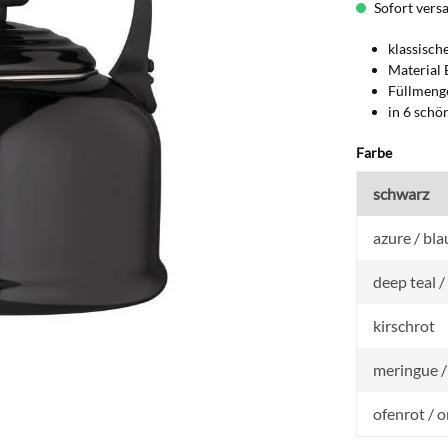
Sofort versan
klassisch
Material 
Füllmenge
in 6 schö
auswähl
Farbe
schwarz
azure / bla
deep teal 
kirschrot
meringue /
ofenrot / 