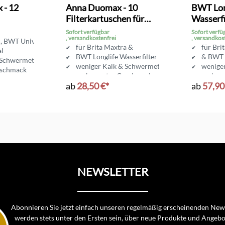
 - 12
Anna Duomax - 10
BWT Long
Filterkartuschen für
Wasserfi
 Brita
Brita Maxtra
Kartusch
Sofort verfügbar
Sofort verfü
, versandkostenfrei
, versandkos
Maxtra
ic, BWT Universal
für Brita Maxtra &
für Bri
al
BWT Longlife Wasserfilter
& BWT L
 Schwermetall
weniger Kalk & Schwermetall
wenige
eschmack
verbesserter Geschmack
verbes
ab
28,50 €*
ab
57,90
NEWSLETTER
Abonnieren Sie jetzt einfach unseren regelmäßig erscheinenden News
werden stets unter den Ersten sein, über neue Produkte und Angebo