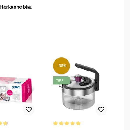
lterkanne blau
-38%
TIPP
n
ttliche Bewertung von 4.7 von 5 Sternen
Durchschnittliche Bewertung von 5 von 5 