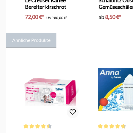
Le Creuset Kaffee
Schälblitz Obs
Bereiter kirschrot
Gemüseschäle
72,00 €*
ab
8,50 €*
UVP
80,00 €*
Ähnliche Produkte
Produktgalerie überspringen
Durchschnittliche Bewertung von 4.5 von 5 Sternen
Durchschnittliche 