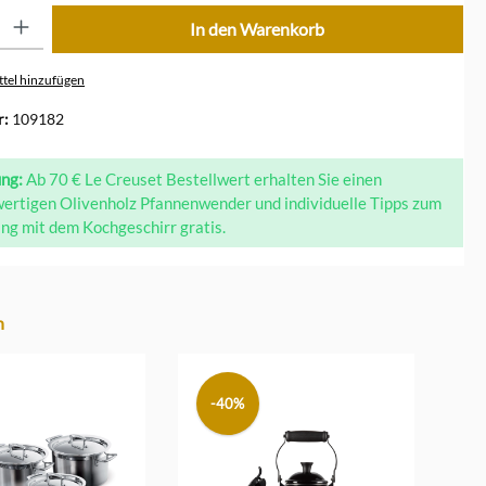
ib den gewünschten Wert ein oder benutze die Schaltflächen um die Anzahl zu erhöhe
In den Warenkorb
tel hinzufügen
r:
109182
ung:
Ab 70 € Le Creuset Bestellwert erhalten Sie einen
ertigen Olivenholz Pfannenwender und individuelle Tipps zum
g mit dem Kochgeschirr gratis.
n
-40%