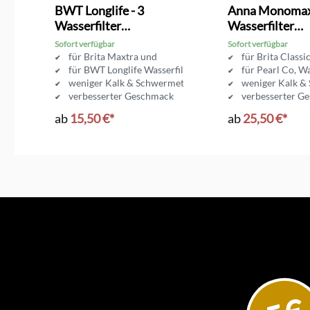
BWT Longlife - 3
Anna Monomax
Wasserfilter
Wasserfilter
Kartuschen für Brita
Kartuschen für
Sofort verfügbar
Sofort verfügbar
Maxtra
Classic
e-Obertasse
für Brita Maxtra und
für Brita Class
llan
für BWT Longlife Wasserfilter
für Pearl Co, W
tiven
weniger Kalk & Schwermetall
weniger Kalk &
verbesserter Geschmack
verbesserter G
ab
15,50 €*
ab
25,50 €*