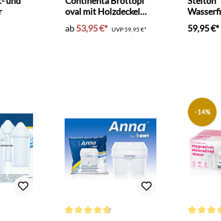
t- und
Continenta Brottopf
Stelton
r
oval mit Holzdeckel
Wasserfi
schwarz
ab
53,95 €*
59,95 €*
UVP
59,95 €*
-14%
Bewertung von 4.7 von 5 Sternen
Durchschnittliche Bewertung von 4.7 von 5 Sterne
Durchschni