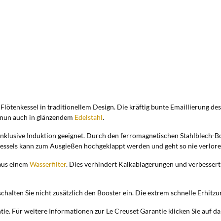
Flötenkessel in traditionellem Design. Die kräftig bunte Emaillierung des K
 nun auch in glänzendem
Edelstahl
.
ten inklusive Induktion geeignet. Durch den ferromagnetischen Stahlblech-
 Kessels kann zum Ausgießen hochgeklappt werden und geht so nie verloren.
aus einem
Wasserfilter
. Dies verhindert Kalkablagerungen und verbesser
chalten Sie nicht zusätzlich den Booster ein. Die extrem schnelle Erhitz
ie. Für weitere Informationen zur Le Creuset Garantie klicken Sie auf da