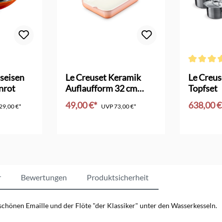
Bewertung von 4.5 von 5 Sternen
Durchschni
seisen
Le Creuset Keramik
Le Creus
nrot
Auflaufform 32 cm
Topfset
pêche
49,00 €*
638,00 
29,00 €*
UVP
73,00 €*
nkorb
In den Warenkorb
In d
r
Bewertungen
Produktsicherheit
 schönen Emaille und der Flöte "der Klassiker" unter den Wasserkesseln.