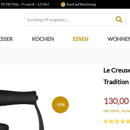
 95 787 (Mo – Fr von 8 – 17 Uhr)
Kauf auf Rechnung
SSER
KOCHEN
ESSEN
WOHNE
Le Creus
Tradition
130,00
-10%
inkl. MwSt., vers
Durchschnittli