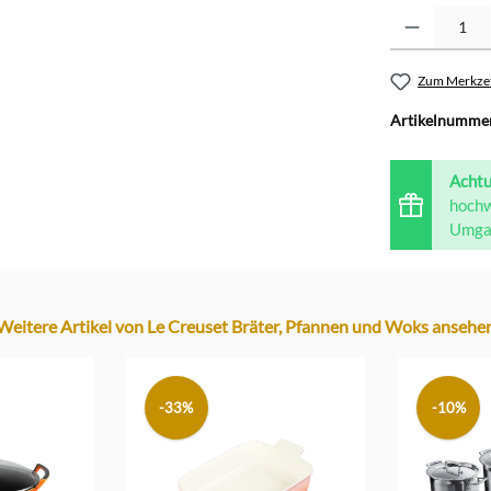
Produkt Anzahl: G
Zum Merkzet
Artikelnumme
Acht
hochw
Umgan
Weitere Artikel von Le Creuset Bräter, Pfannen und Woks ansehe
-33%
-10%