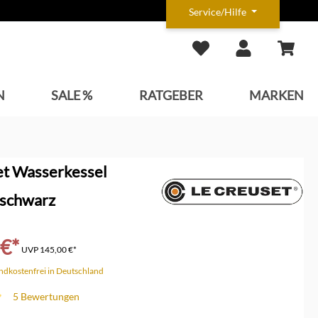
Service/Hilfe
N
SALE %
RATGEBER
MARKEN
et Wasserkessel
 schwarz
 €*
UVP
145,00 €*
andkostenfrei in Deutschland
5 Bewertungen
che Bewertung von 5 von 5 Sternen