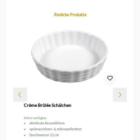
Produktgalerie überspringen
Ähnliche Produkte
Dur
Crème Brûlée Schälchen
Le
Sofort verfügbar
Sof
ofenfeste Keramikform
spülmaschinen- & mikrowellenfest
Durchmesser 12 cm