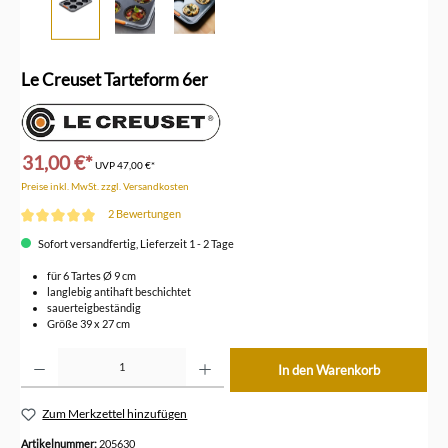
Le Creuset Tarteform 6er
31,00 €*
UVP
47,00 €*
Preise inkl. MwSt. zzgl. Versandkosten
2 Bewertungen
Durchschnittliche Bewertung von 5 von 5 Sternen
Sofort versandfertig, Lieferzeit 1 - 2 Tage
für 6 Tartes Ø 9 cm
langlebig antihaft beschichtet
sauerteigbeständig
Größe 39 x 27 cm
Produkt Anzahl: Gib den gewünschten Wert ein oder benutze die Schaltflächen um die Anzahl z
In den Warenkorb
Zum Merkzettel hinzufügen
Artikelnummer:
205630