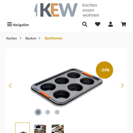
alt springen
Navigation
Kochen
Backen
Backformen
Bildergalerie überspringen
-34%