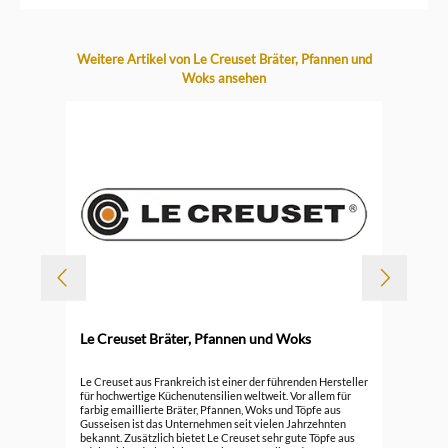
Produktgalerie überspringen
Weitere Artikel von Le Creuset Bräter, Pfannen und
Woks ansehen
-
Le Creuset Bräter, Pfannen und Woks
Durc
Le 
Le Creuset aus Frankreich ist einer der führenden Hersteller
für hochwertige Küchenutensilien weltweit. Vor allem für
farbig emaillierte Bräter, Pfannen, Woks und Töpfe aus
296
Gusseisen ist das Unternehmen seit vielen Jahrzehnten
bekannt. Zusätzlich bietet Le Creuset sehr gute Töpfe aus