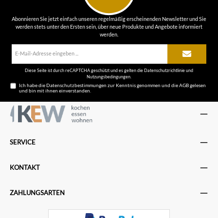
Abonnieren Sie jetzt einfach unseren regelmäßig erscheinenden Newsletter und Sie
werden stets unter den Ersten sein, über neue Produkte und Angebote informiert
werden.
E-
Mail-
Adresse*
Diese Seite ist durch reCAPTCHA geschützt und es gelten die
Datenschutzrichtlinie
und
Nutzungsbedingungen
.
Ich habe die
Datenschutzbestimmungen
zur Kenntnis genommen und die
AGB
gelesen
und bin mit ihnen einverstanden.
SERVICE
KONTAKT
ZAHLUNGSARTEN