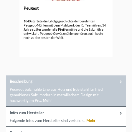
Peugeot
Durc
Peu
1840 startete die Erfolgsgeschichte der berühmten
Peugeot-Mühlen mit dem Mahlwerk der Kaffeemühlen. 34
Jahre später wurden die Pfeffermühle und die Salzmühle
59,
entwickelt. Peugeot-Gewürzmühlen gehören auch heute
noch zu den besten der Welt.
Beschreibung
Peugeot Salzmühle Line aus Holz und Edelstahl für frisch
gemahlenes Salz. modern in metallischem Design mit
hochwertigem Pe…
Mehr
Infos zum Hersteller
Folgende Infos zum Hersteller sind verfübar...
Mehr