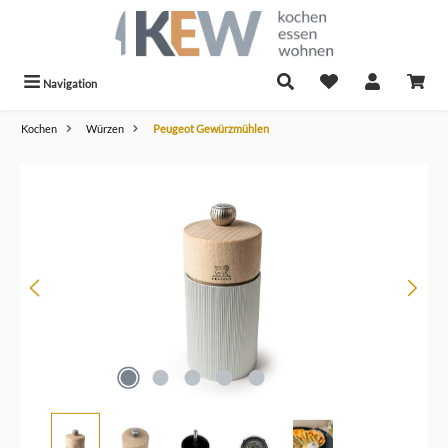
alt springen
Navigation
Kochen
Würzen
Peugeot Gewürzmühlen
Bildergalerie überspringen