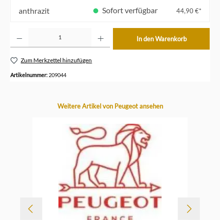
Sofort verfügbar
anthrazit
44,90 €*
Produkt Anzahl: Gib den gewünschten Wert ein oder benutze die Schaltflächen um die Anzahl z
In den Warenkorb
Zum Merkzettel hinzufügen
Artikelnummer:
209044
Produktgalerie überspringen
Weitere Artikel von Peugeot ansehen
-